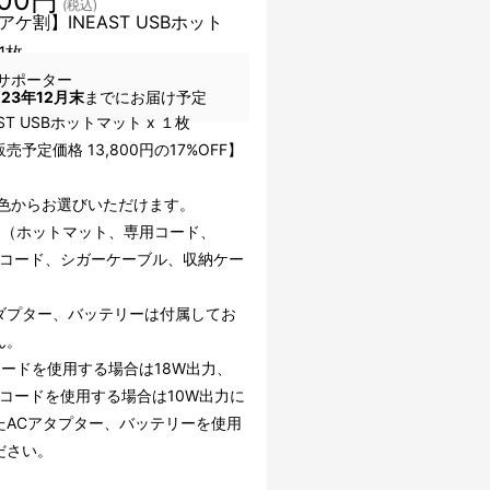
(税込)
アケ割】INEAST USBホット
1枚
サポーター
023年12月末
までにお届け予定
AST USBホットマット x １枚
売予定価格 13,800円の17%OFF】
3色からお選びいただけます。
品（ホットマット、専用コード、
-Cコード、シガーケーブル、収納ケー
アダプター、バッテリーは付属してお
ん。
コードを使用する場合は18W出力、
-Cコードを使用する場合は10W出力に
たACアタプター、バッテリーを使用
ださい。