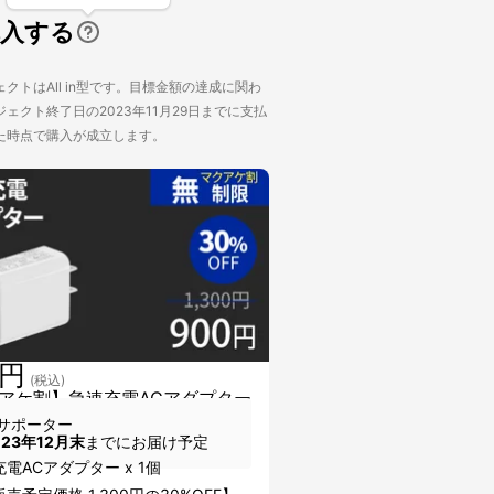
購入する
クトはAll in型です。目標金額の達成に関わ
ェクト終了日の2023年11月29日までに支払
た時点で購入が成立します。
0円
(税込)
アケ割】急速充電ACアダプター
サポーター
023年12月末
までにお届け予定
電ACアダプター x 1個