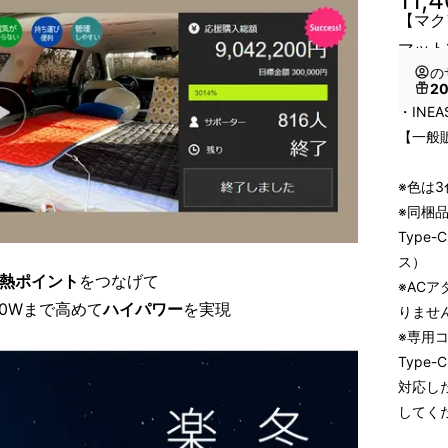
【マク
マット
の
2
・INE
【一般販
※色は
※同梱
Type
ス）
発熱ポイント
をつなげて
※AC
0Wまで高めて
ハイパワー
を実現
りませ
※専用
Type
対応し
してく