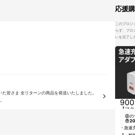
応援
このプロジェ
らず、プロジ
いを完了し
を発送いたしました。
.
90
【マク
の
2
・急速充