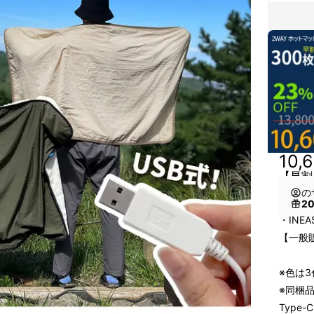
10,
【早割
の
2
・INE
【一般販
※色は
※同梱
Type