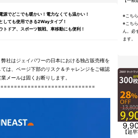
【一般販
B電源でどこでも暖かい！電力なくても温かい！
※こち
としても使用できる2Wayタイプ！
※こち
ウトドア、スポーツ観戦、車移動にも便利！
ん。必
ます。
、弊社は
ジェイパワー
の日本における独占販売権を
しては、ページ下部のリスク＆チャレンジをご確認
営業メールは固くお断りします。
=============================
9,9
【超早