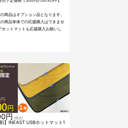
売予定価格 1,300円の30%OFF】
らの商品はオプション品となります。
らの商品単体での応援購入はできませ
ずホットマットも応援購入お願いし
00円
(税込)
割】INEAST USBホットマット1