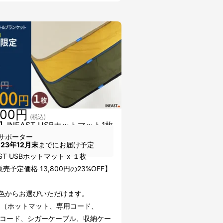
600円
(税込)
】INEAST USBホットマット1枚
サポーター
023年12月末
までにお届け予定
AST USBホットマット x １枚
売予定価格 13,800円の23%OFF】
3色からお選びいただけます。
品（ホットマット、専用コード、
-Cコード、シガーケーブル、収納ケー