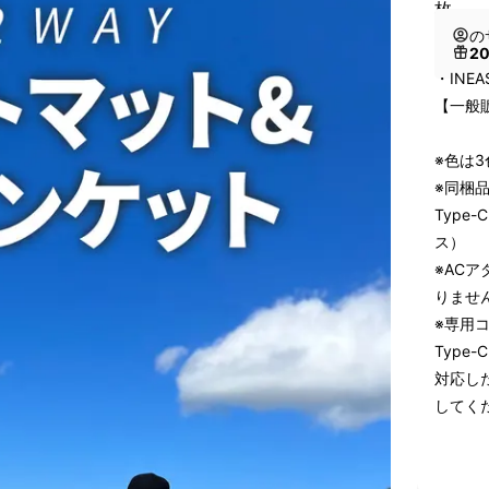
枚
の
2
・INE
【一般販
※色は
※同梱
Type
ス）
※AC
りませ
※専用
Type
対応し
してく