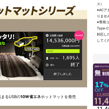
ス）
※AC
りませ
※専用
Type
対応し
してく
まるUSBの
10W省エネ
ホットマットを発売
11,