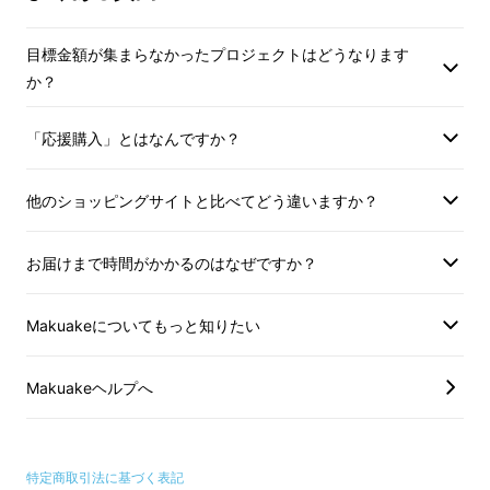
も自分らしさを失いたくない」など、いつまで
もブレない自分で人生を送りたいと願う方々を
目標金額が集まらなかったプロジェクトはどうなります
応援するために、キリンホールディングスが研
か？
究開発した「熟成ホップ」を毎日手軽に摂れる
サプリメントとして『ブレメンテ』は開発され
「応援購入」とはなんですか？
ました。薬ではなく食品なので、いつでも好き
なタイミングでお摂りいただける、アクティブ
他のショッピングサイトと比べてどう違いますか？
シニアのための「サポート食」です。
お届けまで時間がかかるのはなぜですか？
Makuakeについてもっと知りたい
Makuakeヘルプへ
特定商取引法に基づく表記