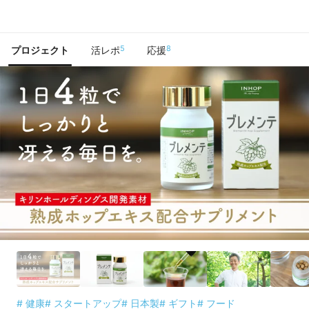
で手に入れよう
5
8
プロジェクト
活レポ
応援
# 健康
# スタートアップ
# 日本製
# ギフト
# フード