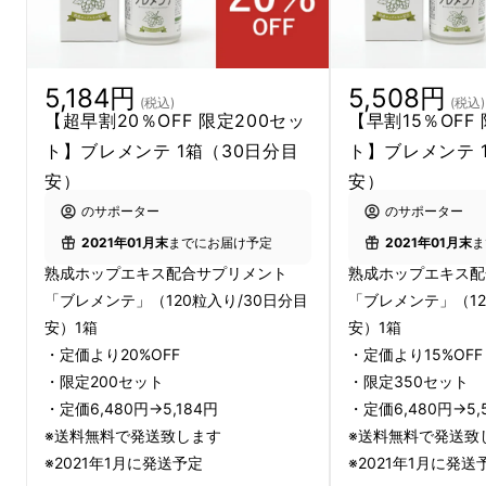
5,184円
5,508円
(税込)
(税込)
【超早割20％OFF 限定200セッ
【早割15％OFF
ト】ブレメンテ 1箱（30日分目
ト】ブレメンテ 
日本人の平均寿命は延び続け、2019年の厚生
安）
安）
労働省のまとめによると、女性87.45歳、男性
のサポーター
のサポーター
81.41歳となりました。「人生100年時代」とい
2021年01月末
までにお届け予定
2021年01月末
ま
う言葉も生まれましたが、それが現実になろう
熟成ホップエキス配合サプリメント
熟成ホップエキス配
としています。そして高齢化に伴って定年とい
「ブレメンテ」（120粒入り/30日分目
「ブレメンテ」（12
う概念も変わり、現役として働きつづけるシニ
安）1箱
安）1箱
・定価より20%OFF
・定価より15%OFF
ア世代も当たり前の社会になってきました。人
・限定200セット
・限定350セット
生の後半をただ長く生きるということではな
・定価6,480円→5,184円
・定価6,480円→5,
く、いかに生き生きと活動的に過ごせるかとい
※送料無料で発送致します
※送料無料で発送致
うのが、大切なテーマとなってきたのです。
※2021年1月に発送予定
※2021年1月に発送