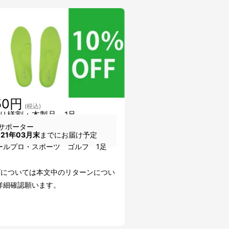
50円
(税込)
り様割：本製品 1足
サポーター
021年03月末
までにお届け予定
ールプロ・スポーツ ゴルフ 1足
ズについては本文中のリターンについ
詳細確認願います。