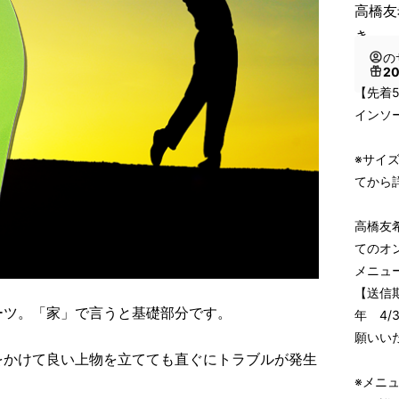
高橋友
き
の
2
【先着
インソ
※サイ
てから
高橋友
てのオ
メニュ
【送信期
ーツ。「家」で言うと基礎部分です。
年 4
願いい
をかけて良い上物を立てても直ぐにトラブルが発生
※メニ