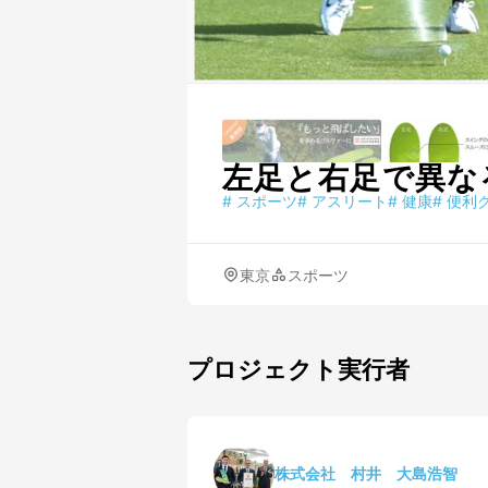
左足と右足で異な
#
スポーツ
#
アスリート
#
健康
#
便利
東京
スポーツ
プロジェクト実行者
株式会社 村井 大島浩智