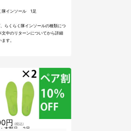
く隊インソール 1足
ズ、らくらく隊インソールの種類につ
本文中のリターンについてから詳細
います。
00円
(税込)
：本製品 2足