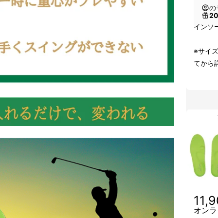
の
2
インソ
※サイ
てから
11,
オンラ