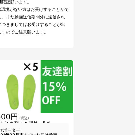
細確認願います。
NEの環境がない方はお受けすることがで
ん。また動画送信期間外に送信され
につきましてはお受けすることが出
ますのでご注意願います。
400円
(税込)
まとめ割：本製品 5足
サポーター
021年03月末
までにお届け予定