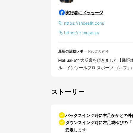
実行者にメッセージ
https://shoesfit.com/
https://e-murai.jp/
最新の活動レポート
2021.09.14
Makuakeで大反響を頂きました【飛
ル「インソールプロ スポーツ ゴルフ」は
ストーリー
バックスイング時に右足かかとの外
ダウンスイング時に左足親ゆびの「
安定します