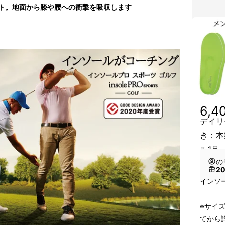
ト。地面から膝や腰への衝撃を吸収します
6,4
デイリ
き：本
ル1足
の
2
インソ
※サイ
てから