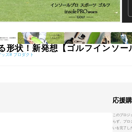
る形状！新発想【ゴルフインソー
グッズ
#
プロダクト
応援
このプロジェ
らず、プロジ
いを完了し