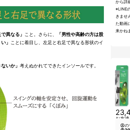
から詳
※LI
きませ
た動画
来かね
足で異なる」
こと。さらに、
「男性や高齢の方は股
くい」
ことに着目し、左足と右足で異なる形状のイ
きないか」
考えぬかれてできたインソールです。
23,
お友達
の
2