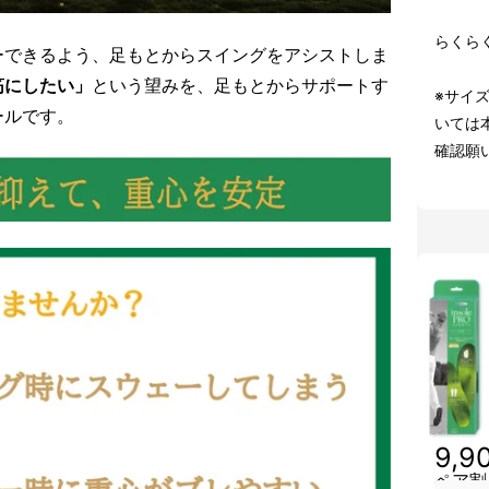
らくら
ーできるよう、足もとからスイングをアシストしま
筋にしたい」
という望みを、足もとからサポートす
※サイ
ールです。
いては
確認願
9,9
ペア割