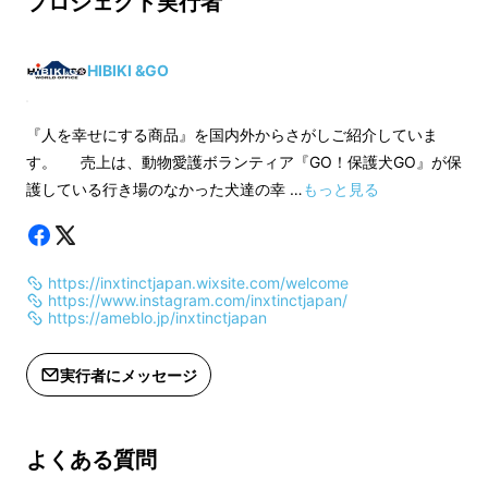
プロジェクト実行者
あなたは正しい歩行ができていま
・26.4
・26.4
すか？
・26.7
・26.7
・27.2
・27.2
HIBIKI &GO
・27.6
・27.6
と言われると、疑問に思われる方が多いと思い
・28
・28
ます。
『人を幸せにする商品』を国内外からさがしご紹介していま
・28.4
・28.4
す。 売上は、動物愛護ボランティア『GO！保護犬GO』が保
・28.8
・28.8
護している行き場のなかった犬達の幸 …
もっと見る
※表記は靴のサイズではなく、イン
※表記は靴のサイズ
ソールのサイズです。
ソールのサイズです
https://inxtinctjapan.wixsite.com/welcome
靴によりインソールのサイズが異なり
靴によりインソール
https://www.instagram.com/inxtinctjapan/
ますので、インソールのサイズを測っ
ますので、インソー
https://ameblo.jp/inxtinctjapan
てご購入ください。
てご購入ください。
お使いのインソールより2mmまで小さ
お使いのインソール
実行者にメッセージ
いINXTICTが対応できます。
いINXTICTが対応
2mmを超える場合は、大き目のサイズ
2mmを超える場合
をお選びになり、ハサミでカットして
をお選びになり、ハ
よくある質問
ご使用ください（製品の性能を十分に
ご使用ください（製