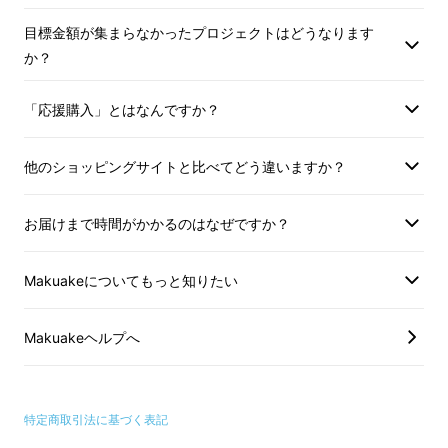
実は人間の体は生理学的に非対称にできてお
いかすため）。
いかすため）。
り、左右でバランスが違います。
目標金額が集まらなかったプロジェクトはどうなります
か？
※製造状況により出荷時期が遅れる場
※製造状況により出
歩き方の癖や靴と足の相性など、知らず知らず
合、早急にご連絡致します。
合、早急にご連絡致
のうちに体や足に負担がかかる歩き方が習慣化
「応援購入」とはなんですか？
していることがあります。
他のショッピングサイトと比べてどう違いますか？
お届けまで時間がかかるのはなぜですか？
Makuakeについてもっと知りたい
Makuakeヘルプへ
特定商取引法に基づく表記