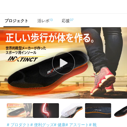
で手に入れよう
13
37
プロジェクト
活レポ
応援
# プロダクト
# 便利グッズ
# 健康
# アスリート
# 靴