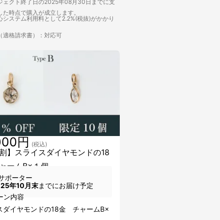
ェクト終了日の2025年08月30日までに支
した時点で購入が成立します。
システム利用料として2.2%(税抜)がかかり
（適格請求書）：対応可
000円
(税込)
割】スライスダイヤモンドの18
ャームB×１個
サポーター
025年10月末
までにお届け予定
ーン内容
スダイヤモンドの18金 チャームB×