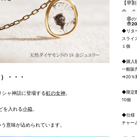
【早割
金 チ
の
2
◆リタ
スライ
１個
◆購入
一般販売
フレ）・・・
⇒20％
◆限定
リシャ神話に登場する
虹の女神
。
10個
どを入れる
小箱
。
◆仕様
チャー
いう意味が込められています。