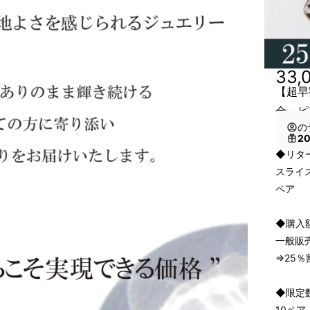
33,
【超早
金 ピ
の
2
◆リタ
スライ
ペア
◆購入
一般販売
⇒25％
◆限定
10ペア