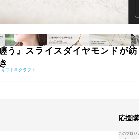
纏う』スライスダイヤモンドが紡
き
ギフト
#
クラフト
応援
このプロジェ