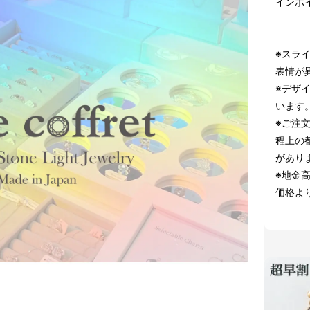
インボ
※スラ
表情が
※デザ
います
※ご注
程上の
があり
※地金
価格よ