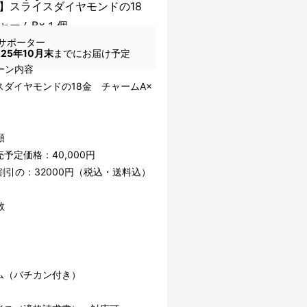
】スライスダイヤモンドの18
ャームB×１個
サポーター
025年10月末
までにお届け予定
ーン内容
スダイヤモンドの18金 チャームA×
額
予定価格：40,000円
割引の：32000円（税込・送料込）
数
ム（バチカン付き）