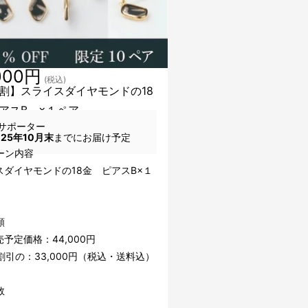
000円
(税込)
割】スライスダイヤモンドの18
アスB ×１ペア
サポーター
025年10月末
までにお届け予定
ーン内容
スダイヤモンドの18金 ピアスB×１
額
予定価格：44,000円
割引の：33,000円（税込・送料込）
数