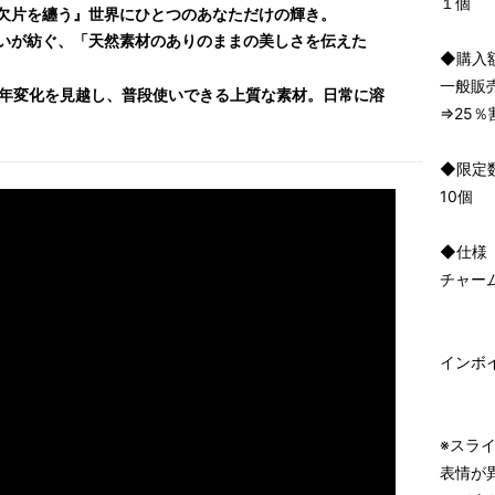
１個
欠片を纏う』世界にひとつのあなただけの輝き。
いが紡ぐ、「天然素材のありのままの美しさを伝えた
◆購入
一般販売
経年変化を見越し、普段使いできる上質な素材。日常に溶
⇒25％
◆限定
10個
◆仕様
チャー
インボ
※スラ
表情が