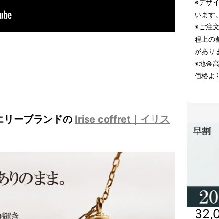
※デザ
います
※ご注
程上の
があり
※地金
価格よ
エリーブランドの
Irise coffret｜イリス
32,