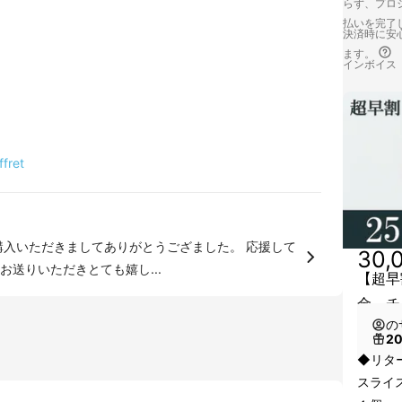
らず、プロジ
払いを完了
決済時に安心
ます。
インボイス
fret
30,
送りいただきとても嬉し...
【超早
金 チ
の
2
◆リタ
スライ