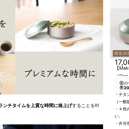
17,
【Mak
「Do
の
2
・チタ
（一般販
ランチタイムを上質な時間に格上げ
することを叶
・４色
い。
・弁当