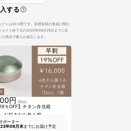
購入する
クトはAll in型です。目標金額の達成に関わ
ェクト終了日の2023年06月29日までに支
した時点で購入が成立します。
000円
(税込)
19％OFF】チタン弁当箱
n」お好きなお色１個
サポーター
023年08月末
までにお届け予定