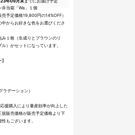
023年09月末
までにお届け予定
ン弁当箱「Wa」１個
売予定価格19,800円の14%OFF）
の中からお好きな色をお選びくださ
包み１枚（生成りとブラウンのリ
ブル）がセットになっています。
ー】
ro（グラデーション）
の応援購入により量産効率が向上した
正規販売価格が販売予定価格より下
能性もございます。