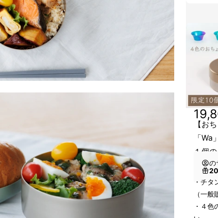
19,
【おち
「Wa
１個の
の
2
・チタ
（一般販
・４色