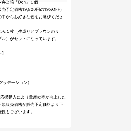
ン弁当箱「Don」１個
売予定価格19,800円の19%OFF）
の中からお好きな色をお選びくださ
包み１枚（生成りとブラウンのリ
ブル）がセットになっています。
ー】
ro（グラデーション）
の応援購入により量産効率が向上した
正規販売価格が販売予定価格より下
能性もございます。