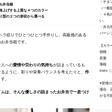
・チタ
お弁当箱
（一般販
格上げする上質な４つのカラー
・４色
り型の２つの形状から選べる
い。
・弁当
バーシ
、ヘラ絞りでひとつひとつ手作りし、高級感のある
のお弁当箱です。
【カラ
胡桃
若葉
薄桜
な人への
愛情や労わりの気持ち
が詰まっているも
iroi
なるように、彩りや栄養バランスを考えたりと、
作
ます。
※皆様
場合、
イムは、そんな優しさの詰まったお弁当で一息つけ
がる可