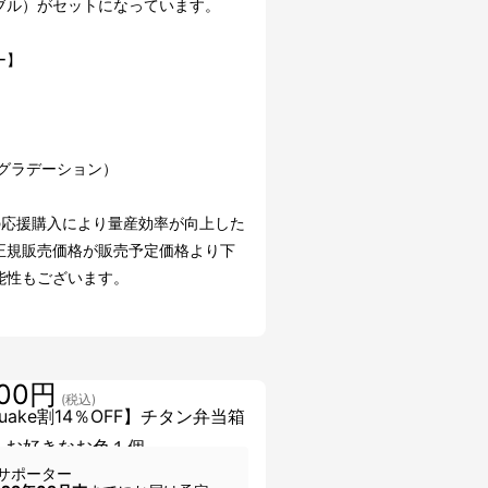
ブル）がセットになっています。
ー】
ro（グラデーション）
の応援購入により量産効率が向上した
正規販売価格が販売予定価格より下
能性もございます。
000円
(税込)
uake割14％OFF】チタン弁当箱
」お好きなお色１個
サポーター