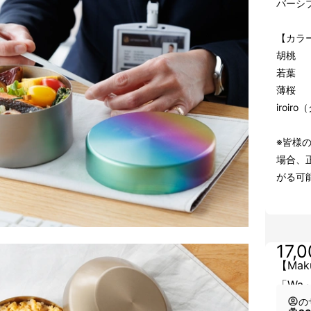
バーシ
【カラ
胡桃
若葉
薄桜
iroi
※皆様
場合、
がる可
17,
【Mak
「Wa
の