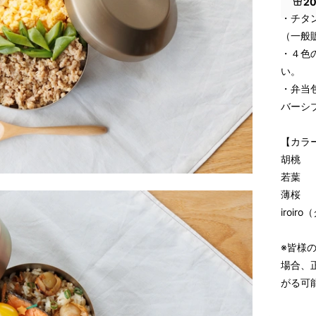
2
・チタ
（一般販
・４色
い。
・弁当
バーシ
【カラ
胡桃
若葉
薄桜
iroi
※皆様
場合、
がる可