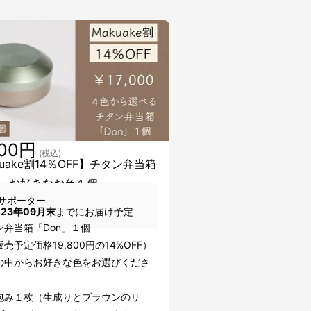
000円
(税込)
uake割14％OFF】チタン弁当箱
n」お好きなお色１個
サポーター
023年09月末
までにお届け予定
ン弁当箱「Don」１個
売予定価格19,800円の14%OFF）
の中からお好きな色をお選びくださ
包み１枚（生成りとブラウンのリ