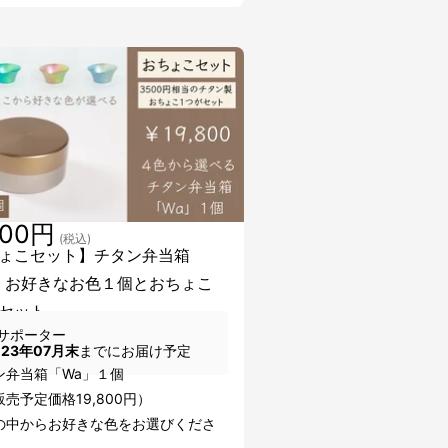
800円
(税込)
ょこセット】チタン弁当箱
」お好きなお色１個とおちょこ
セット
サポーター
023年07月末
までにお届け予定
ン弁当箱「Wa」１個
売予定価格19,800円）
の中からお好きな色をお選びくださ