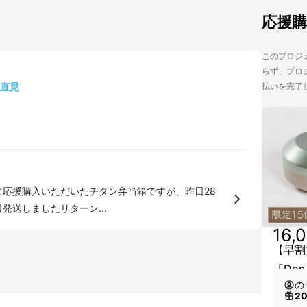
応援
このプロジェ
らず、プロジ
直晃
払いを完了
に応援購入いただいたチタン弁当箱ですが、昨日28
ーンを発送いたしました。 昨日発送しましたリターン...
16,
【早割
「Do
の
2