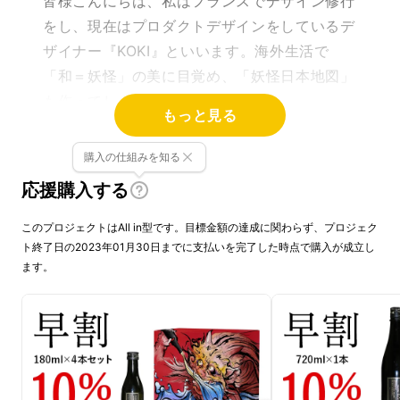
皆様こんにちは、私はフランスでデザイン修行
をし、現在はプロダクトデザインをしているデ
ザイナー『KOKI』といいます。海外生活で
「和＝妖怪」の美に目覚め、「妖怪日本地図」
も作ってしまうほど好きです。
もっと見る
購入の仕組みを知る
応援購入する
このプロジェクトはAll in型です。目標金額の達成に関わらず、プロジェク
ト終了日の2023年01月30日までに支払いを完了した時点で購入が成立し
ます。