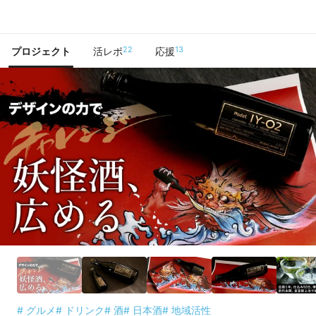
で手に入れよう
22
13
プロジェクト
活レポ
応援
# グルメ
# ドリンク
# 酒
# 日本酒
# 地域活性