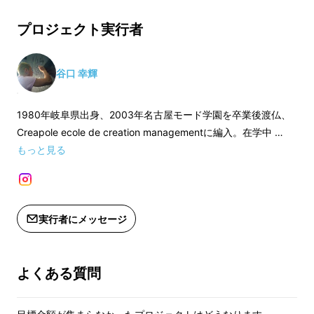
※20歳未満の方は応援購入できません
※送料込みの価格で
もし、そんなお酒が
実在するとしたら・・・飲
※20歳未満の方は
プロジェクト実行者
んでみたいと思いませんか？
【伊彌彦米5割磨き 純米大吟醸】
酒呑童子生誕の地、新潟・国上山の水
【伊彌彦米5割磨き
で育った伊彌彦米を、生涯を閉じた京
酒呑童子生誕の地、
谷口 幸輝
都・大江山の水で醸した日本酒。彼の
で育った伊彌彦米を
ライフジャーニーをご賞味ください。
都・大江山の水で醸
1980年岐阜県出身、2003年名古屋モード学園を卒業後渡仏、
ライフジャーニーを
Creapole ecole de creation managementに編入。在学中 …
・品目 清酒
もっと見る
・原料米:新潟県弥彦村産、コシヒカリ
・品目 清酒
100%使用
・原料米:新潟県弥
・原材料名:米(国産)、米こうじ(国産
100%使用
米)
・原材料名:米(国産
実行者にメッセージ
・精米歩合:50%
米)
・アルコール分:16度(原酒)
・精米歩合:50%
・日本酒度:+1 酸度:1.3
・アルコール分:16度
よくある質問
・日本酒度:+1 酸度:1