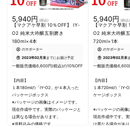
5,940円
5,940円
(税込)
(税込)
【マクアケ早割 10％OFF】 IY-
【マクアケ早割 10
O2 純米大吟醸五割磨き
O2 純米大吟醸
仕事では、
良い製品は、世に出ないと存在価値
180ml×4本
720ml×1本
がない
と考え、
デザインの力で「手にとっても
のサポーター
のサポーター
ら一歩」を実現する活動
をしています。
2023年02月末
までにお届け予定
2023年02月末
一般販売価格6,600円(税込)の10%OFF
一般販売価格6,600
「妖怪酒」が飲みたい…
【内容】
【内容】
１本180mlの「IY-O2」が４本入った
１本720mlの「IY
パッケージボックス
ケージボックス
突然ですが、みなさん。
※パッケージの画像はイメージです。
現在作成中です。実際のパッケージと
※パッケージの画像
妖怪マンガで
鬼や妖怪が飲んでいるお酒”妖怪
は異なる場合があります。
現在作成中です。実
酒”
（←私が勝手にそう呼んでいます）。
※送料込みの価格です
は異なる場合があり