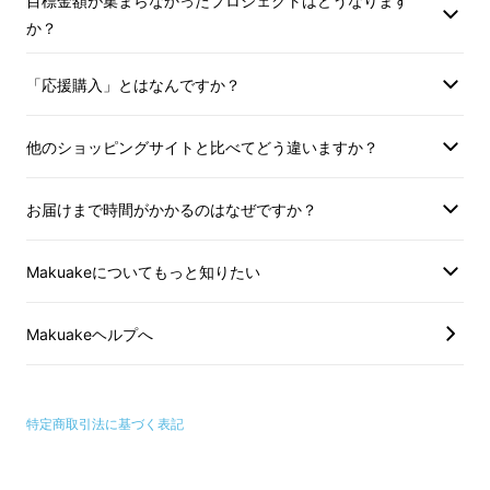
目標金額が集まらなかったプロジェクトはどうなります
か？
この絵も私が想像して描きましたｗ
「応援購入」とはなんですか？
他のショッピングサイトと比べてどう違いますか？
発見！「酒呑童子の酒」！
お届けまで時間がかかるのはなぜですか？
あの日本三大妖怪の一人、鬼界のスーパース
ターといっても過言ではない
「酒呑童子」にま
Makuakeについてもっと知りたい
つわる日本酒
です。
Makuakeヘルプへ
まだ、蔵から出して間もない新商品です。
特定商取引法に基づく表記