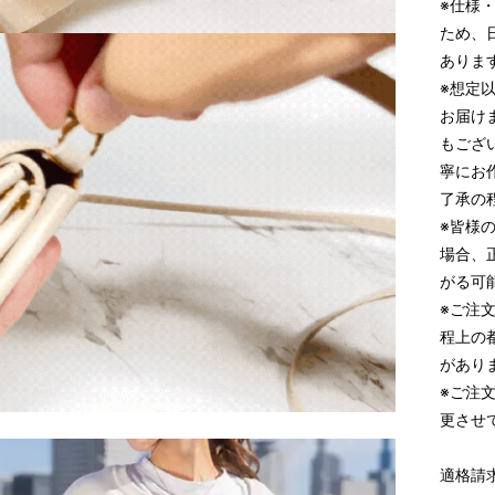
※仕様
ため、
ありま
※想定
お届け
もござ
寧にお
了承の
※皆様
場合、
がる可
※ご注
程上の
があり
※ご注
更させ
適格請