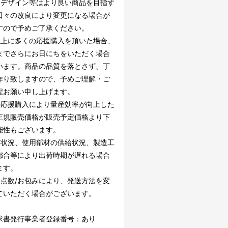
・デザイン等はより良い商品を目指す
日々の改良により変更になる場合が
すので予めご了承ください。
以上に多くの応援購入を頂いた場合、
までさらにお日にちをいただく場合
います。商品の品質を落とさず、丁
作り致しますので、予めご理解・ご
程お願い申し上げます。
の応援購入により量産効率が向上した
正規販売価格が販売予定価格より下
能性もございます。
文状況、使用部材の供給状況、製造工
都合等により出荷時期が遅れる場合
ます。
文点数/お包みにより、発送方法を変
ていただく場合がございます。
求書発行事業者登録番号：あり