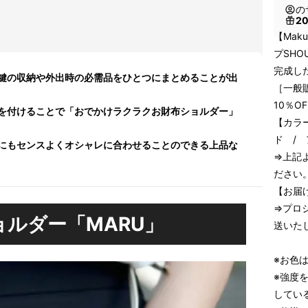
の
2
【Mak
プSHOU
完成した
鍵の収納や外出時の必需品をひとつにまとめることが出
［一般販
10％O
を付けることで「おでかけラクラクお財布ショルダー」
【カラ
ド /
にもセンスよくオシャレに合わせることのできる上品な
⇒上記
ださい
【お届
⇒プロ
ョルダー「MARU」
送いた
※お色
※強度
してい