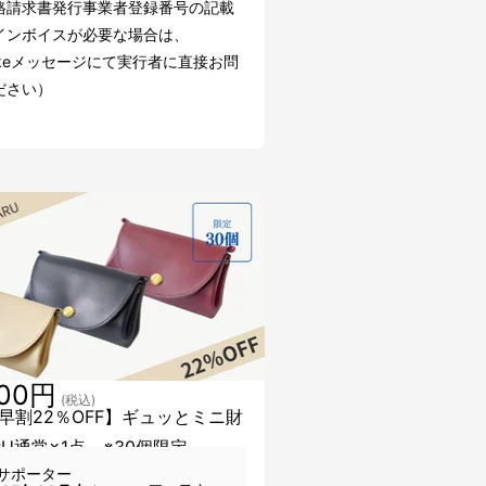
請求書発行事業者登録番号の記載
インボイスが必要な場合は、
akeメッセージにて実行者に直接お問
ださい）
000円
(税込)
早割22％OFF】ギュッとミニ財
RU通常×1点 ※30個限定
サポーター