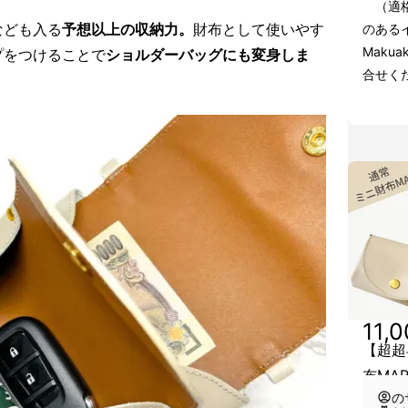
（適格
なども入る
予想以上の収納力。
財布として使いやす
のある
Maku
プをつけることで
ショルダーバッグにも変身しま
合せく
11,
【超超
布MA
の