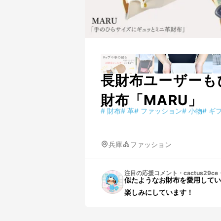
長財布ユーザーも
財布「MARU」
#
財布
#
革
#
ファッション
#
小物
#
ギ
兵庫
ファッション
注目の応援コメント
・
cactus29ce
似たようなお財布を愛用してい
楽しみにしています！