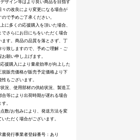
・デザイン等はより良い商品を目指す
日々の改良により変更になる場合が
すので予めご了承ください。
以上に多くの応援購入を頂いた場合、
までさらにお日にちをいただく場合
います。商品の品質を落とさず、丁
作り致しますので、予めご理解・ご
程お願い申し上げます。
の応援購入により量産効率が向上した
正規販売価格が販売予定価格より下
能性もございます。
文状況、使用部材の供給状況、製造工
都合等により出荷時期が遅れる場合
ます。
文点数/お包みにより、発送方法を変
ていただく場合がございます。
求書発行事業者登録番号：あり