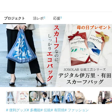
で手に入れよう
6
9
プロジェクト
活レポ
応援
# 便利グッズ
# 多機能
# 伝統
# 有田焼
# ファッション