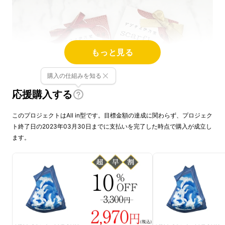
もっと見る
購入の仕組みを知る
応援購入する
このプロジェクトはAll in型です。目標金額の達成に関わらず、プロジェク
ト終了日の2023年03月30日までに支払いを完了した時点で購入が成立し
ます。
「
スカーフなのに、しっかりエコバッグ
」とい
うアイデア商品のスカーフバッグは、日常生活
の中での使い勝手が便利なだけでなく、上品な
光沢とエレガントな雰囲気が際立ちます。
更に、お母さんに親しみのある伊万里・有田焼