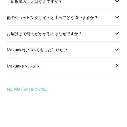
そのままプレゼントとしてもお渡しできます。
「応援購入」とはなんですか？
他のショッピングサイトと比べてどう違いますか？
お届けまで時間がかかるのはなぜですか？
JOSOLABは、日本の衰退が顕在化している伝
統工芸品業界に対し、新たな切り口で
Makuakeについてもっと知りたい
需要をつくることを目的としたものづくりに取
り組んでおります。
Makuakeヘルプへ
まだ小さな活動ですが、皆様の応援をいただき
ながら継続・拡大を目指してまいります。
特定商取引法に基づく表記