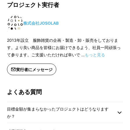
様都合による返品交換・キャンセルは
様都合による返品交
プロジェクト実行者
承っておりません。
承っておりません。
※不良品の場合、商品到着日より７日
※不良品の場合、商
以内であれば返品・交換を承ります。
以内であれば返品・
株式会社JOSOLAB
※注文後のキャンセルはご遠慮くださ
※注文後のキャンセ
い。
い。
2013年設立 服飾雑貨の企画・製造・卸・販売をしておりま
※ご注文状況、使用部材の供給状況、
※ご注文状況、使用
す。より良い商品を皆様にお届けできるよう、社員一同頑張っ
製造工程上の都合等により出荷時期が
製造工程上の都合等
て参ります。ご支援いただければ幸いで …
もっと見る
遅れる場合があります。
遅れる場合がありま
リボンを付ければプレゼントに早変わり！
実行者にメッセージ
（※リターンにリボンラッピングは付いており
よくある質問
ません。）
2枚
以上ご購入の場合は、ギフトボックスに入
目標金額が集まらなかったプロジェクトはどうなります
れてお届け！
か？