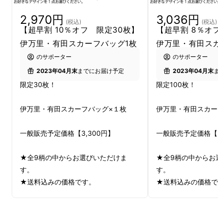
の柄がプリントされている。これこそ理想的な
2,970円
3,036円
(税込)
(税込)
プレゼントになるのではないでしょうか。
【超早割 10％オフ 限定30枚】
【超早割 8％オ
伊万里・有田スカーフバッグ1枚
伊万里・有田ス
日頃はそばにいれないけれど、スカーフやエコ
のサポーター
のサポーター
バッグとして、毎日のようにお母さんに寄り添
2023年04月末
までにお届け予定
2023年04月末
うことができます。
限定30枚！
限定100枚！
お母さんへの愛をこのスカーフバッグで伝えて
伊万里・有田スカーフバッグ×１枚
伊万里・有田スカー
みませんか。
一般販売予定価格【3,300円】
一般販売予定価格【3
★全9柄の中からお選びいただけま
★全9柄の中からお
す。
す。
★送料込みの価格です。
★送料込みの価格で
※使用感や色のイメージ違いなどお客
※使用感や色のイメ