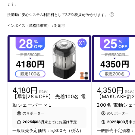
ます。
決済時に安心システム利用料として2.2%(税抜)がかかります。
インボイス（適格請求書）：対応可
日々のひげ剃りをもっと清潔に、もっ
4,180円
4,350円
とスマートに。
(税込)
(税込)
【早割28％OFF】 先着100名 電
【MAKUAKE割2
動シェーバー ×１
200名 電動シェ
のサポーター
のサポーター
2025年03月末
までにお届け予定
2025年03月末
一般販売予定価格：5,800円（税込）
一般販売予定価格：5