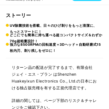
ストーリー
UV除菌技術を搭載、日々のひげ剃りをもっと清潔に、
もっとスマートに！
どこにでも簡単に持ち運べる超コンパクトサイズ＆わずか
70g超軽量設計！
強力な8500RPMの回転速度＋3Dヘッド＋自動研磨式15
枚内刃、剃り残しをゼロに！
リターン品の配送が完了するまで、有限会社
ジェイ・エス・プラン はShenzhen
Huakeyixun Electronics Co., Ltd.の日本にお
ける独占販売権を有する正規代理店です。
詳細の関しては、ページ下部のリスク＆チャレ
ンジをご確認下さい。