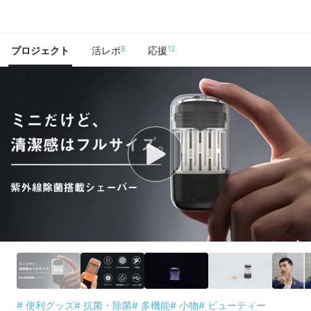
で手に入れよう
8
12
プロジェクト
活レポ
応援
# 便利グッズ
# 抗菌・除菌
# 多機能
# 小物
# ビューティー