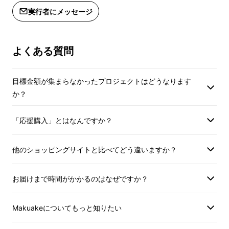
こんな方におすすめ！
実行者にメッセージ
毎日使うアイテムの衛生が気になる方
よくある質問
外出先で手軽にひげを整えたい方
目標金額が集まらなかったプロジェクトはどうなります
コンパクトでスタイリッシュなシェーバーをお
か？
探しの方
「応援購入」とはなんですか？
UV除菌ミニシェーバーで、いつでも清潔で快
適なひげ剃りを体験してください！
他のショッピングサイトと比べてどう違いますか？
お届けまで時間がかかるのはなぜですか？
Makuakeについてもっと知りたい