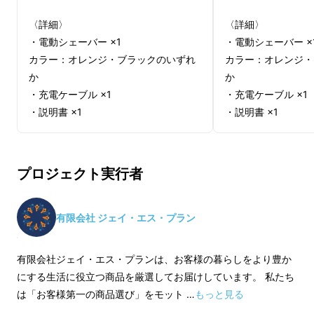
〈詳細〉
〈詳細〉
・電動シェーバー ×1
・電動シェーバー ×
カラー：オレンジ・ブラックのいずれ
カラー：オレンジ・
か
か
・充電ケーブル ×1
・充電ケーブル ×1
キウイの毛までスムーズに！
・説明書 ×1
・説明書 ×1
※送料込み（国内配送のみ）
※送料込み（国内配
※ご注文状況・使用部材の供給状況・
※ご注文状況・使用
プロジェクト実行者
製造工程上の都合・輸送上の都合等に
製造工程上の都合・
より、出荷時期が遅れる場合がござい
より、出荷時期が遅
ます。
ます。
有限会社 ジェイ・エス・プラン
※皆様の応援購入により量産効率が向
※皆様の応援購入に
上した場合、正規販売価格が販売予定
上した場合、正規販
有限会社ジェイ・エス・プランは、お客様の暮らしをより豊か
価格より下がる可能性がございます。
価格より下がる可能
にする生活に役立つ商品を厳選してお届けしています。 私たち
※デザイン・仕様は変更になる可能性
※デザイン・仕様は
は「お客様第一の商品選び」をモット …
もっと見る
もございます。ご了承ください。
もございます。ご了