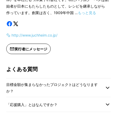
風、もしくはしぼり袋でデコレーショ
○バウムクーヘン
始者が日本にもたらしたものとして、レシピを継承しながら
ンするのも楽しいです！
★5,000円相当
作っています。創業は古く、1909年中国 …
もっと見る
★トースターで温めてアイスといっ
★お菓子詰め合わせ
しょに！
ジナル。
http://www.juchheim.co.jp/
乳化剤などの余計な添加物は使わず、卵黄の乳
カリカリ、あつあつのバウムクーヘン
★ブランドの垣根を
に冷たいアイスを合わせて。
せ。
化性と卵白の気泡性のコントロールがバウム
実行者にメッセージ
★レシピが異なるバ
クーヘンを作る極意。ふわふわの生地ができた
★レンジで温めて「追いバター」！
を詰め合わせ。
ら、すぐにオーブンに移動して船型の浅いボー
レンジでちょっと温めて、バターをの
ルに移し、棒に生地をまとわせていきます。
よくある質問
せて食べる！バターたっぷりのバウム
お菓子詰め合わせは
クーヘン生地にさらにバターのやみつ
なので、みんなで分
きの味わいです。
便利です！
目標金額が集まらなかったプロジェクトはどうなります
か？
★フルーツと合わせて
焼きバナナや、焼きりんご、ジャムも
「応援購入」とはなんですか？
相性抜群です◎