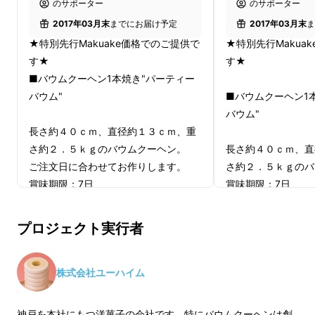
のサポーター
のサポーター
2017年03月末
までにお届け予定
2017年03月末
ま
★特別先行Makuake価格でのご提供で
★特別先行Makua
す★
す★
■バウムクーヘン1本焼き"パーティー
バウム"
■バウムクーヘン1
バウム"
長さ約４０ｃｍ、直径約１３ｃｍ、重
さ約２．５ｋｇのバウムクーヘン。
長さ約４０ｃｍ、直
ご注文日に合わせてお作りします。
さ約２．５ｋｇのバ
賞味期限：7日
賞味期限：7日
特定原材料：卵、乳、小麦、大豆
特定原材料：卵、乳
一般販売価格：12,960円
一般販売価格：12,9
プロジェクト実行者
＜おいしいお召し上がり方＞
■パーティーのお持
★バウムクーヘンは生クリームと相性
のお菓子の詰め合わ
株式会社ユーハイム
ピッタリ
○ビスケット個装
ゆるーく泡立てた生クリームでドイツ
○チョコレート菓
神戸を本社にもつ洋菓子の会社です。特にバウムクーヘンは創