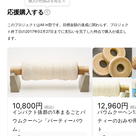
購入の仕組みを知る
応援購入する
このプロジェクトはAll in型です。目標金額の達成に関わらず、プロジェク
ト終了日の2017年02月27日までに支払いを完了した時点で購入が成立し
ます。
なんといってもインパクトのある見た目のまる
ごと１本焼き。ユーハイムのバウムクーヘンの
中で稀少部位「端っこ」を食べられるのはこち
らのバウムクーヘンだけです。
こちらのバウムクーヘンの生地は「別立て法」
10,800円
12,960円
(税込)
(税
という手法で作られています。卵黄とバターを
インパクト抜群の1本まるごとバ
バウムクーヘン
合わせた「卵黄生地」と、卵白と砂糖を合わせ
ウムクーヘン「パーティーバウ
ティーのおみや
た「メレンゲ」を、粉と混ぜ合わせてつくりま
ム」
ト
す。