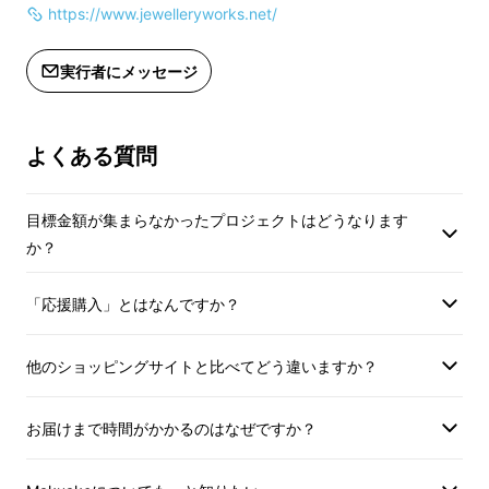
内径 : 4mm ( 多様なチェーンにフィッ
内径 : 4mm ( 
https://www.jewelleryworks.net/
トします )
トします )
外径 : 4.5mm
外径 : 4.5mm
実行者にメッセージ
黒紐ネックレス：長さ約1.2ｍ
黒紐ネックレス：長さ
よくある質問
*職人の手作業で一つ一つ丁寧に作られ
*職人の手作業で一
ているため、寸法や重さに多少の誤差
ているため、寸法や
目標金額が集まらなかったプロジェクトはどうなります
が生じることがあります。
が生じることがあり
か？
「応援購入」とはなんですか？
他のショッピングサイトと比べてどう違いますか？
こんな方におすすめ！
お届けまで時間がかかるのはなぜですか？
さて、皆さんはどんな時にジュエリーを購入し