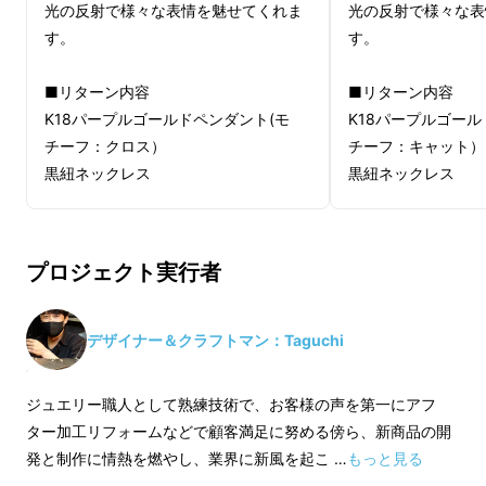
光の反射で様々な表情を魅せてくれま
光の反射で様々な表
info@jewelleryworks.net
す。
す。
■リターン内容
■リターン内容
妖艶な輝きを放つ「パープル
K18パープルゴールドペンダント(モ
K18パープルゴール
ゴールド」とは？
チーフ：クロス）
チーフ：キャット）
黒紐ネックレス
黒紐ネックレス
「カラーゴールド」と呼ばれるものは、「純
■商品仕様
■商品仕様
金」と呼ばれる純度100%の金に新たに金属を
K18パープルゴールドモチーフ：クロ
K18パープルゴー
加えて開発されます。
プロジェクト実行者
ス(本体）
キャット(本体）
パープルゴールドもさまざまな配合調整や繰り
重さ : 0.23g
重さ : 0.23g
返しの研究と技術開発の結晶。
縦 : 8mm
縦 : 5.5mm
デザイナー＆クラフトマン：Taguchi
「紫色に輝くあでやかなゴールド」
として誕生
横 : 6.5mm
横 : 6mm
しました。
厚み: 1.2mm
厚み: 1.2mm
ジュエリー職人として熟練技術で、お客様の声を第一にアフ
ター加工リフォームなどで顧客満足に努める傍ら、新商品の開
K18イエローゴールドマルカン
K18イエローゴー
発と制作に情熱を燃やし、業界に新風を起こ …
もっと見る
重さ : 0.026g
重さ : 0.026g