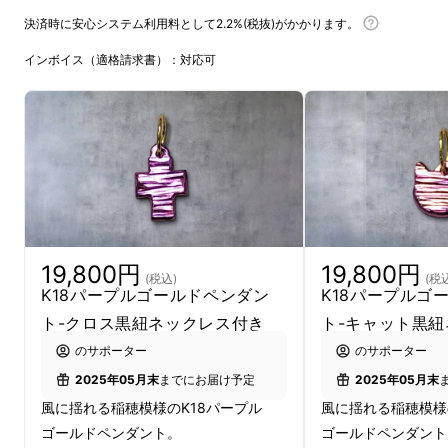
決済時に安心システム利用料として2.2%(税抜)がかかります。
インボイス（適格請求書）：対応可
19,800円
19,800円
(税込)
(税
This project is also available to foreigners
K18パープルゴールドペンダン
K18パープルゴ
living in Japan. Please contact us using
ト-クロス黒紐ネックレス付き
ト-キャット黒
the information below if you need
のサポーター
のサポーター
assistance.
2025年05月末
までにお届け予定
2025年05月末
Tel/WhatsApp: +81-80-4369-4961
風に揺れる稲穂模様のK18パープル
風に揺れる稲穂模様
Wechat:eiko0828 Email:
ゴールドペンダント。
ゴールドペンダント