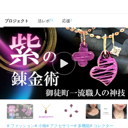
で手に入れよう
12
2
プロジェクト
活レポ
応援
# ファッション
# 小物
# アクセサリー
# 多機能
# コレクター