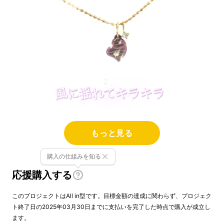
こんにちは！
江戸時代から飾り職人の街の名
もっと見る
残を残す、"知る人ぞ知る"ジュエリーの街、
御
徒町にあるジュエリーアトリエ J.Works
です。
購入の仕組みを知る
マクアケのプロジェクトへの参加は今回で9回
応援購入する
目になります。今まで応援いただき誠にありが
このプロジェクトはAll in型です。目標金額の達成に関わらず、プロジェク
とうございます。
ト終了日の2025年03月30日までに支払いを完了した時点で購入が成立し
ます。