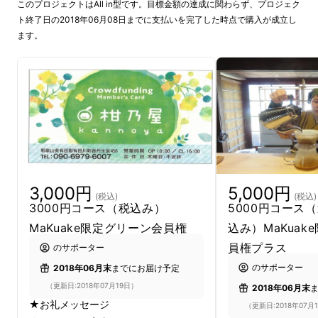
このプロジェクトはAll in型です。目標金額の達成に関わらず、プロジェク
ト終了日の2018年06月08日までに支払いを完了した時点で購入が成立し
ます。
3,000円
5,000円
(税込)
(税込)
3000円コース（税込み）
5000円コース
MaKuake限定グリーン会員権
込み）MaKuak
員権プラス
のサポーター
はじめまして！髙垣千恵です。
のサポーター
2018年06月末
までにお届け予定
（更新日:2018年07月19日）
2018年06月末
私は和歌山県有田郡有田川町にある築105年の
★お礼メッセージ
（更新日:2018年07月
古民家を改修し、この町のシンボルとして再生