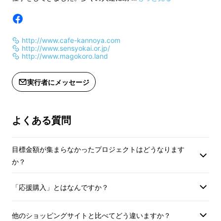
柑乃屋
人・・・何に出会えるかはあなた次第です。第
のオリジナルブレ
二のふるさとになる場所を作ります。ぜひ、1
ウド
http://www.cafe-kannoya.com
度遊びに来て下さい。
ファンディング限
http://www.sensyokai.or.jp/
けます。
http://www.magokoro.land
香りと味をお家で
い。
実行者にメッセージ
よくある質問
1.古民家「柑乃屋」のある有田川町とは
目標金額が集まらなかったプロジェクトはどうなります
か？
「応援購入」とはなんですか？
他のショッピングサイトと比べてどう違いますか？