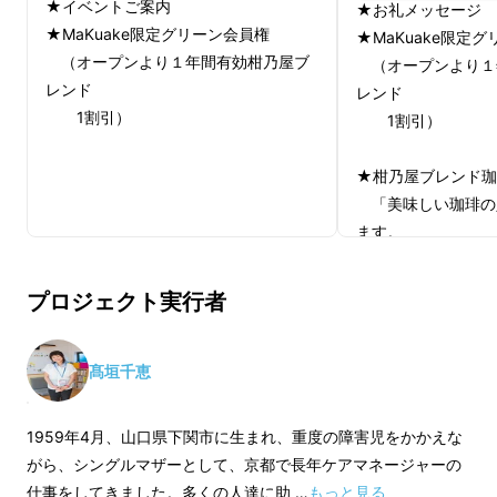
★イベントご案内
★お礼メッセージ
させます。
★MaKuake限定グリーン会員権
★MaKuake限定
（オープンより１年間有効柑乃屋ブ
（オープンより１
レンド
レンド
1割引）
1割引）
★柑乃屋ブレンド珈琲
「美味しい珈琲の
ます。
柑乃屋だけの為に
人が
プロジェクト実行者
作り上げたオリジ
す。
直接目の前での絶
髙垣千恵
ンス
を見た後、味を楽
1959年4月、山口県下関市に生まれ、重度の障害児をかかえな
ですが、
がら、シングルマザーとして、京都で長年ケアマネージャーの
遠くて柑乃屋に来
仕事をしてきました。多くの人達に助 …
もっと見る
「出会い」をコンセプトに、自然、歴史、