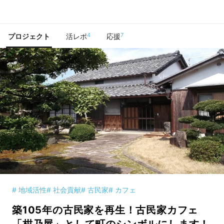
で手に入れよう
4
7
プロジェクト
活レポ
応援
# 地域活性
# 社会貢献
# 古民家
# カフェ
築105年の古民家を再生！古民家カフェ