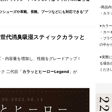
-商品内
ツシューズや革靴、長靴、ブーツなどにも対応できる”プ
・カラッ
※カラ
・カーキ
！次世代消臭吸湿スティックカラッと
・ブラウ
の中か
※実際
ズ・内容量を増加し、性能をグレードアップ！
る場合
くださ
ク 二代目「
カラッとヒーローLegend
」が