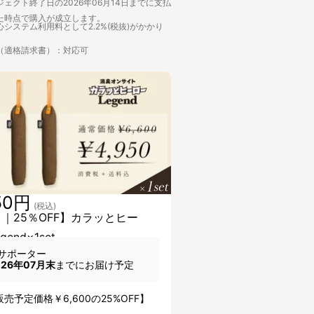
ェクト終了日の2026年06月14日までに支払
た時点で購入が成立します。
システム利用料として2.2%(税抜)がかかり
（適格請求書）：対応可
50円
(税込)
 ｜25％OFF】カラッとヒー
end×1set
サポーター
026年07月末
までにお届け予定
】
売予定価格￥6,600の25%OFF】