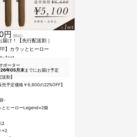
00円
(税込)
お届け！【先行配送割｜
OFF】カラッとヒーロー
d×1set
サポーター
026年05月末
までにお届け予定
配送割】
売予定価格￥6,600の22%OFF】
容-
とヒーローLegend×2個
ーは
×2