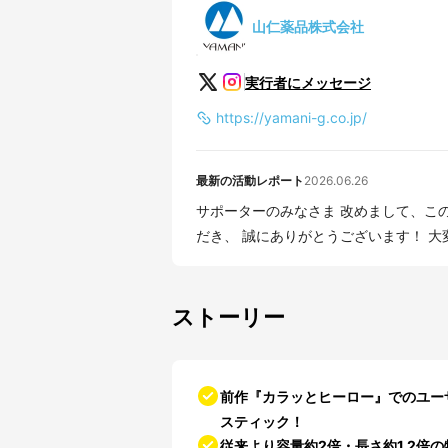
山仁薬品株式会社
実行者にメッセージ
https://yamani-g.co.jp/
最新の活動レポート
2026.06.26
サポーターのみなさま 改めまして、このたびは「カラッとヒーローLegend」を応援購入いた
だき、 誠に
ストーリー
前作『カラッとヒーロー』でのユー
スティック！
従来より容量約2倍・長さ約1.2倍