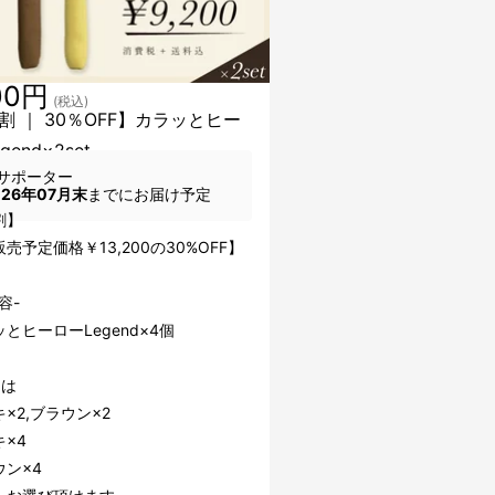
00円
(税込)
割 ｜ 30％OFF】カラッとヒー
gend×2set
サポーター
026年07月末
までにお届け予定
割】
売予定価格￥13,200の30%OFF】
容-
とヒーローLegend×4個
ーは
×2,ブラウン×2
×4
ウン×4