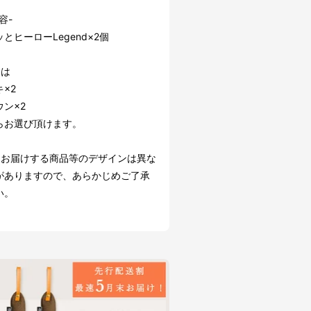
容-
とヒーローLegend×2個
ーは
×2
ン×2
らお選び頂けます。
にお届けする商品等のデザインは異な
がありますので、あらかじめご了承
い。