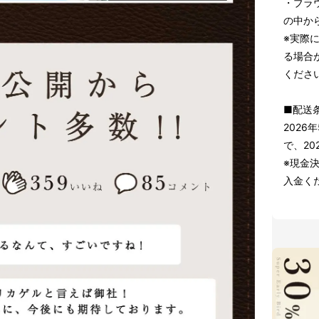
・ブラウ
の中か
※実際
る場合
くださ
■配送
2026
で、20
※現金決
入金く