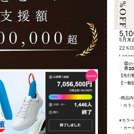
5,1
5月末
22％
Legen
の
2
【先行
【一般販
-商品内
・カラッ
※カラ
・カーキ