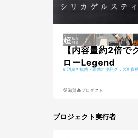
【内容量約2倍で
ローLegend
#
消臭
#
抗菌・除菌
#
便利グッズ
#
多
滋賀
プロダクト
プロジェクト実行者