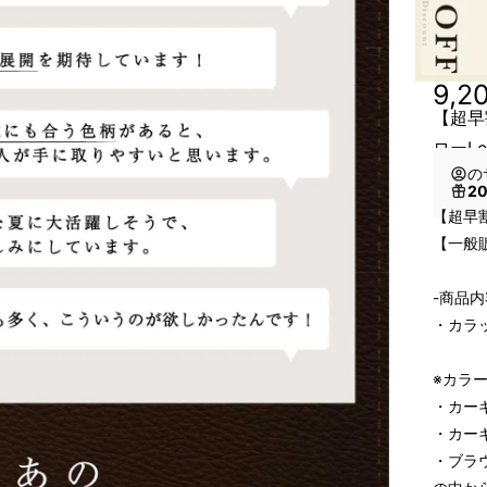
9,2
【超早
ローLe
の
2
【超早
【一般販
-商品内
・カラッ
※カラ
・カーキ
・カーキ
・ブラ