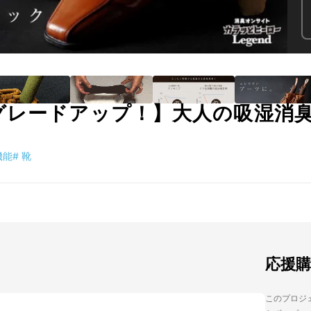
グレードアップ！】大人の吸湿消
機能
#
靴
応援
このプロジェ