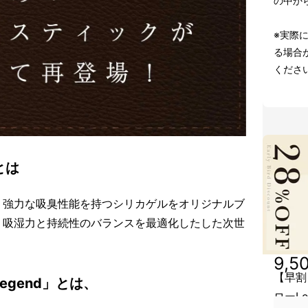
の中か
※実際
る場合
くださ
とは
、強力な吸臭性能を持つシリカゲルをオリジナルブ
、吸湿力と持続性のバランスを最適化したした次世
。
9,5
【早割
gend」とは、
ローLe