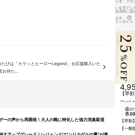
らず、プロジ
いを完了し
決済時に安心
ます。
インボイス
ありがとうございます！ 大変お待た...
4,9
【早割
ローLeg
の
2
ザーの声から再開発！大人の靴に特化した強力消臭吸湿
【早割
【一般販
の特大アップグレード！レジェンドは"シリカゲルの量"が違