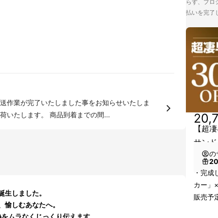
らず、プロジ
払いを完了
送作業が完了いたしました事をお知らせいたしま
いたします。 商品到着までの間...
20,
【超凄
サンド
の
2
・完成
カー」
誕生しました。
販売予定
、愉しむあなたへ。
熱をムラなくじっくり伝えます。