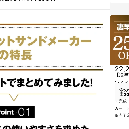
22,
【凄早
ンドメ
の
2
・完成
カー」
販売予定