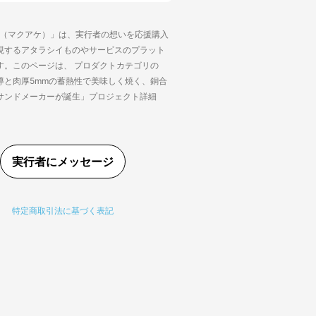
ke（マクアケ）」は、実行者の想いを応援購入
現するアタラシイものやサービスのプラット
す。このページは、 プロダクトカテゴリの
導と肉厚5mmの蓄熱性で美味しく焼く、銅合
サンドメーカーが誕生」プロジェクト詳細
。
実行者にメッセージ
特定商取引法に基づく表記