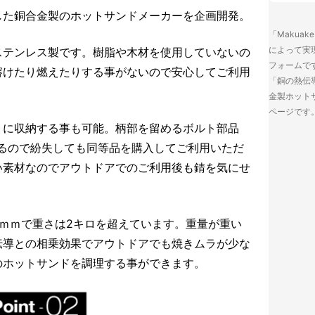
した銅合金製のホットサンドメーカーを企画開発。
「Makua
によって実
ステンレス製です。樹脂や木材を使用していないの
フォームで
溶けたり燃えたりする事がないので安心してご利用
「銅の熱伝
金製ホット
ページです
トに収納する事も可能。柄部を留めるボルト部品
いるので紛失しても同等品を購入してご利用いただ
い素材なのでアウトドアでのご利用後も錆を気にせ
。
ｍｍで重さは2キロを超えています。重量が重い
伝導との相乗効果でアウトドアでも焼きムラが少な
のホットサンドを調理する事ができます。