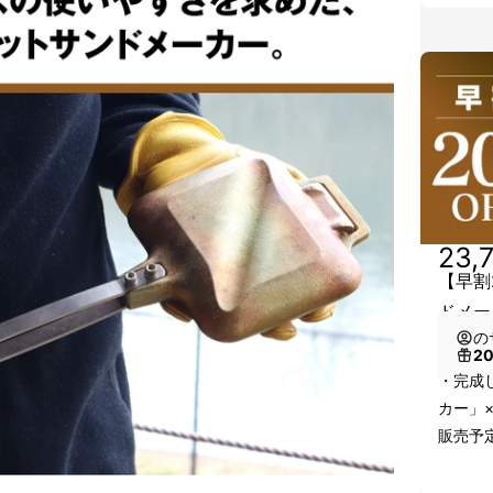
23,
【早割
ドメー
の
2
・完成
カー」
販売予定