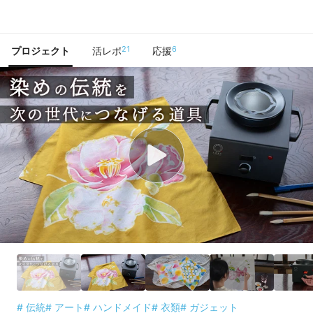
で手に入れよう
21
6
プロジェクト
活レポ
応援
# 伝統
# アート
# ハンドメイド
# 衣類
# ガジェット