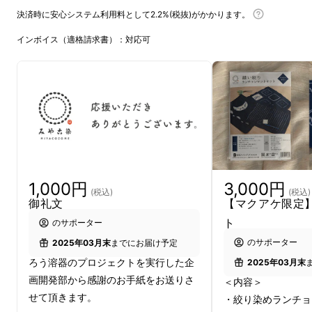
決済時に安心システム利用料として2.2%(税抜)がかかります。
インボイス（適格請求書）：対応可
ろうけつ染めとは
古くから天平の三纈（サンケチ）という言葉が
あります。
1,000円
3,000円
夾纈（キョウケチ）＝板締め絞り
（板で布を防
(税込)
(税込)
御礼文
【マクアケ限定
染し柄を作る）
ト
のサポーター
のサポーター
2025年03月末
までにお届け予定
纐纈（コウケチ）＝縫い絞り
（糸できつく布を
ろう溶器のプロジェクトを実行した企
2025年03月末
縫い防染して柄を作る）
画開発部から感謝のお手紙をお送りさ
＜内容＞
せて頂きます。
・絞り染めランチョ
蝋纈（ロウケチ）＝ろうけつ染め
（ろうで布に