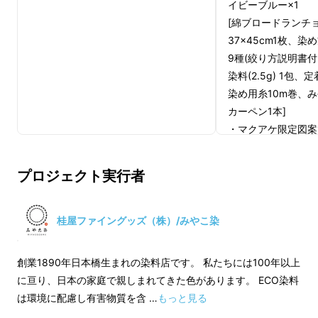
イビーブルー×1
防染し柄を描く）
[綿ブロードランチ
37×45cm1枚、
これらを合わせて三纈と言います。
9種(絞り方説明書付
染料(2.5g) 1包、定
その中で、ろうけつ染めは溶かしたろうで布に
染め用糸10m巻、
模様を描き、染料で色をつけることで、防染し
カーペン1本]
たろうのヒビや重なりで模様を表現できる技法
・マクアケ限定図案
です。
・送料込み
プロジェクト実行者
9種の図案とマクア
制作工程
入り、縫い絞りの技
学ぶことができる、
桂屋ファイングッズ（株）/みやこ染
の説明書がついたキ
助剤として食塩を使
創業1890年日本橋生まれの染料店です。 私たちには100年以上
途ご用意下さい。
に亘り、日本の家庭で親しまれてきた色があります。 ECO染料
縫い針はキットに含
は環境に配慮し有害物質を含 …
もっと見る
ので、別途ご用意下