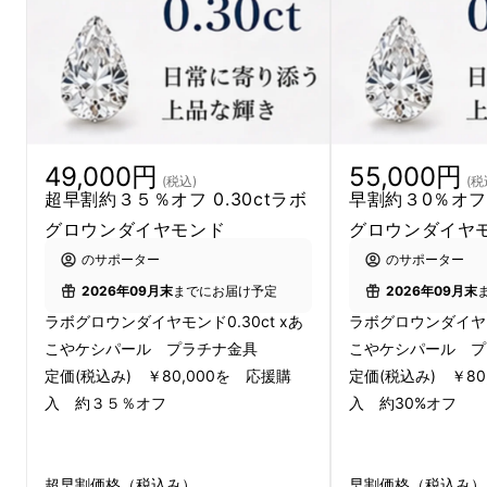
「素材そのもの美しさ」を日常のシーンで楽し
むジュエリー。
そして、
長く使える定番スタイル
で「新しい贅
沢」を目指しました。
49,000円
55,000円
(税込)
(税
超早割約３５％オフ 0.30ctラボ
早割約３0％オフ 
そこで生まれたのが、
グロウンダイヤモンド
グロウンダイヤ
のサポーター
のサポーター
「K＋D Fusion」
2026年09月末
までにお届け予定
2026年09月末
ラボグロウンダイヤモンド0.30ct xあ
ラボグロウンダイヤモン
自然
が生んだ
あこやケシパール
と、
こやケシパール プラチナ金具
こやケシパール プ
定価(税込み) ￥80,000を 応援購
定価(税込み) ￥80
テクノロジー
が生んだ
ラボグロウンダイヤモン
入 約３５％オフ
入 約30%オフ
ド
が
融合
。
枠のない
輝きを日常に
贈る「
新しい贅沢
」。
超早割価格（税込み）
早割価格（税込み