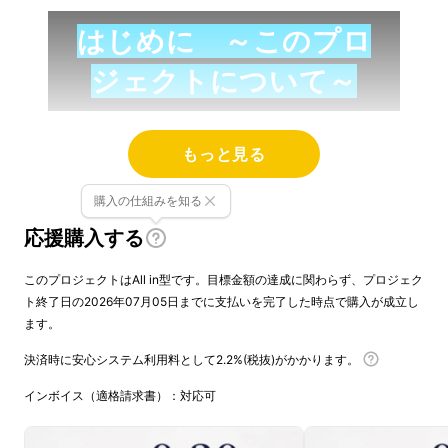
はじめに ～このプロ
ジェクトについて～
真珠とダイヤモンド
。
もっと見る
どちらも美しく、長い歴史を持つ、ジュエリー
購入の仕組みを知る
の象徴的な存在です。
応援購入する
しかし今、貴金属価格の
高騰
により、
このプロジェクトはAll in型です。目標金額の達成に関わらず、プロジェク
ト終了日の2026年07月05日までに支払いを完了した時点で購入が成立し
ます。
ジュエリーが遠い存在になりつつあります。私
たちは、その現状を逆手に取り、金属
決済時に安心システム利用料として2.2%(税抜)がかかります。
インボイス（適格請求書）：対応可
を最小限に抑える事で、素材本来の美しさが際
立つ新しい形を提案します。