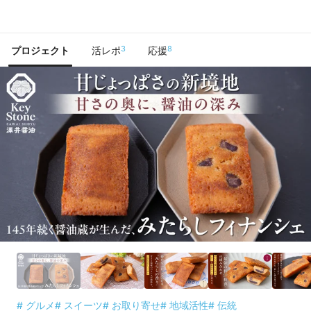
で手に入れよう
3
8
プロジェクト
活レポ
応援
# グルメ
# スイーツ
# お取り寄せ
# 地域活性
# 伝統