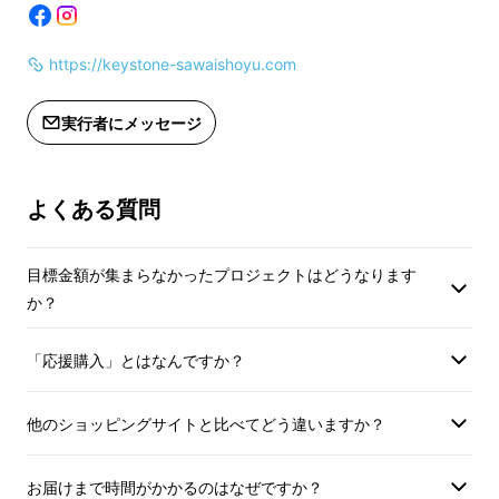
2024年、まずは羊羹「かなめ」を開発しまし
た。
https://keystone-sawaishoyu.com
そこで、みたらしあんと小豆の相性の良さを再
実行者にメッセージ
確認し、次のチャレンジとして洋菓子との組み
合わせに挑戦しました。
よくある質問
目標金額が集まらなかったプロジェクトはどうなります
か？
「応援購入」とはなんですか？
他のショッピングサイトと比べてどう違いますか？
お届けまで時間がかかるのはなぜですか？