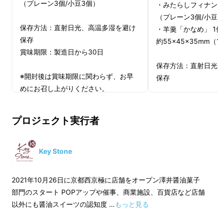
（プレーン3個/小豆3個）
・みたらしフィナン
（プレーン3個/小豆
保存方法：直射日光、高温多湿を避け
・羊羹「かなめ」 1
保存
約55×45×35mm（
賞味期限：製造日から30日
保存方法：直射日光
※開封後は賞味期限に関わらず、お早
保存
めにお召し上がりください。
賞味期限：
みたらしフィナンシ
プロジェクト実行者
日
羊羹「かなめ」…製
“醤油×甘味”の組み合わせは、照り焼き、小豆
Key Stone
のいとこ煮やみたらし団子など、昔から日本人
※開封後は賞味期限
の味覚に馴染みのあるものです。
めにお召し上がりく
2021年10月26日に京都西京極に店舗をオープン澤井醤油菓子
部門のスタート POPアップや催事、商業施設、百貨店など店舗
長年愛されてきたこのおいしさを「現代のス
以外にも醤油スイーツの認知度 …
もっと見る
イーツ」に昇華できないか。そんな想いで