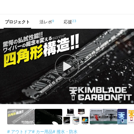
で手に入れよう
9
23
プロジェクト
活レポ
応援
# アウトドア
# カー用品
# 撥水・防水