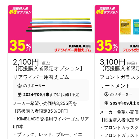
抗を考慮した低重心設計により、走行時に高い
密着性を発揮します。機能性のアップグレード
だけでなく、スポーティーなカーボン柄によ
り、存在感もプラスされました。
2,100円
3,100円
(税込)
(税込)
【応援購入者限定オプション】
【応援購入者限
リアワイパー用替えゴム
フロントガラス
リートメント
のサポーター
のサポーター
2024年09月末
までにお届け予定
メーカー希望小売価格3,255円を
2024年09月末
【応援購入者限定35％OFF】
メーカー希望小売価格
・KIMBLADE 交換用ワイパーゴム リア
【応援購入者限定35
用1本
・フロントガラスク
・ブラック、レッド、ブルー、イエ
・フロントガラスト