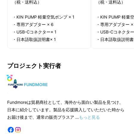
（税・送料込）
（税・送料込）
・KIN PUMP 軽量空気ポンプ × 1
・KIN PUMP 軽量
・専用アダプター × 6
・専用アダプター × 
＼ 製品の起源 ／
・USB-Cコネクター× 1
・USB-Cコネクター×
・日本語取扱説明書× 1
・日本語取扱説明書×
スリーピングマットを膨らませると、口が疲れ
ませんか？
※製造状況により出荷時期が遅れる場
※製造状況により出
合、早急にご連絡致します。
合、早急にご連絡致
ポンプを山に持って行くと、重すぎたり、うる
プロジェクト実行者
適格請求書発行事業者登録番号：
適格請求書発行事業
さかったり、かさばったりしませんか？60gを
T4011401021043
T4011401021043
超える装備は過酷な環境下では1グラムでも負
FUNDMORE
担になります。
登山とは、本来、体力を消耗するものではな
Fundmoreは貿易商社として、海外から面白い製品を見つけ、
く、探検に集中するもの。
日本に紹介しています。製品を応援購入していただいた時から
お届け後まで、通常の販売プラスア …
もっと見る
荷物を減らし、楽しさを増やす。 —— KIN
PUMP誕生！