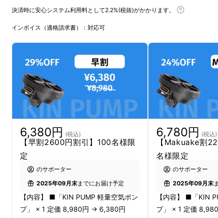
決済時に安心システム利用料として2.2%(税抜)がかかります。
インボイス（適格請求書）：対応可
リターン品の配送が完了するまで、株式会社楽
京は「KIN SUN」の製品
「KIN PUMP 軽量空
気ポンプ」
の日本における独占販売権を有する
正規代理店です。詳細に関しては、ページ下部
のリスク＆チャレンジをご確認ください。
6,380円
6,780円
(税込)
(税込)
【早割2600円割引】100名様限
【Makuake割2
定
名様限定
のサポーター
のサポーター
2025年09月末
までにお届け予定
2025年09月末
【内容】 ■「KIN PUMP 軽量空気ポン
【内容】 ■「KIN 
プ」 × 1 定価 8,980円 → 6,380円
プ」 × 1 定価 8,98