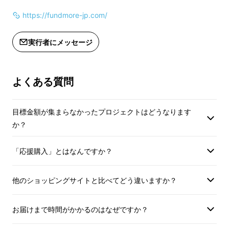
私たちは登山者であり、登山者のニーズを理解
https://fundmore-jp.com/
しています。エアマットの空気入れという悩み
を解決するために、私たちはアウトドア専用の
実行者にメッセージ
超軽量ポンプの開発に着手しました。
最初は
15gの試作から始まり、無数のテストと改良を
経て、ついに、わずか5グラムのKIN PUMPを
よくある質問
完成させました。コインよりも軽く、60秒以
内に素早く空気を入れることができます！
目標金額が集まらなかったプロジェクトはどうなります
か？
「応援購入」とはなんですか？
他のショッピングサイトと比べてどう違いますか？
お届けまで時間がかかるのはなぜですか？