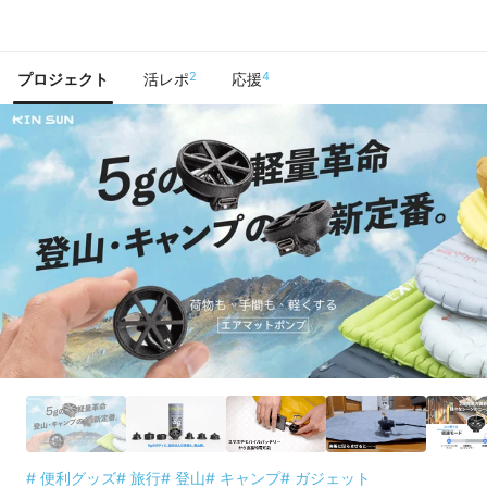
で手に入れよう
2
4
プロジェクト
活レポ
応援
# 便利グッズ
# 旅行
# 登山
# キャンプ
# ガジェット