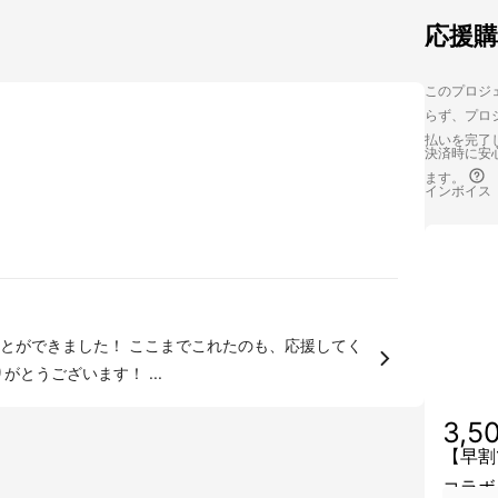
応援
このプロジェ
らず、プロジ
払いを完了
決済時に安心
ます。
インボイス
こまでこれたのも、応援してく
とうございます！ ...
3,5
【早割
コラボ 