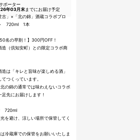
サポーター
026年03月末
までにお届け予定
世古」×「北の錦」酒蔵コラボプロ
 720ml 1本
50名の早割！】300円OFF！
酒造（倶知安町）との限定コラボ商
酒造は「キレと旨味が楽しめる酒」
してつくっています。
×北の錦の通常では味わえないコラボ
一足先にお届けします！
 720ml
日光を避け、涼しい場所で保管してく
後は冷蔵庫での保管をお願いいたしま