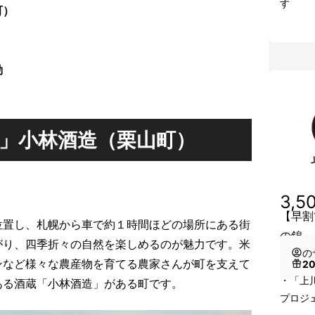
す
町）
動
」小林酒造（栗山町）
3,5
【早割
位置し、札幌から車で約１時間ほどの場所にある街
の錦」
がり、四季折々の自然を楽しめるのが魅力です。米
の
ンなど様々な農産物を育てる農家さんが町を支えて
2
・「上
ある酒蔵「小林酒造」がある町です。
プロジェ