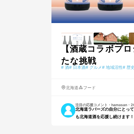
【酒蔵コラボプロ
たな挑戦
#
酒
#
日本酒
#
グルメ
#
地域活性
#
歴
北海道
フード
注目の応援コメント
・
hamasan
・
2
北海道ラバーズの自分にとって
も北海道酒を応援し続けます！