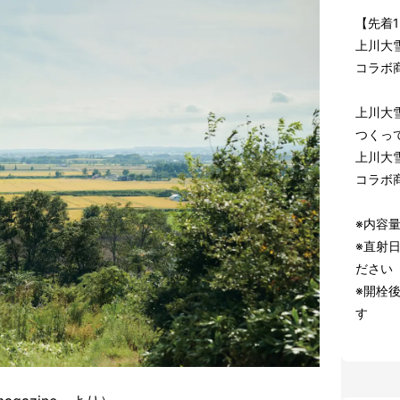
【先着1
上川大
コラボ
上川大
つくっ
上川大
コラボ
※内容量
※直射
ださい
※開栓
す