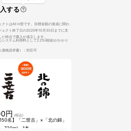
購入する
クトはAll in型です。目標金額の達成に関わ
ェクト終了日の2025年10月30日までに支
した時点で購入が成立します。
システム利用料として2.2%(税抜)がかかり
（適格請求書）：対応可
00円
(税込)
150名】「二世古」×「北の錦」
720ml 1本