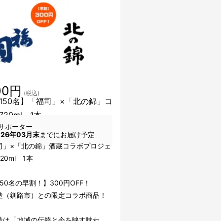
00円
(税込)
150名】「福司」×「北の錦」コ
20ml 1本
サポーター
026年03月末
までにお届け予定
司」×「北の錦」酒蔵コラボプロジェ
20ml 1本
50名の早割！】300円OFF！
造（釧路市）との限定コラボ商品！
造は「地域の伝統と今を映す味わ