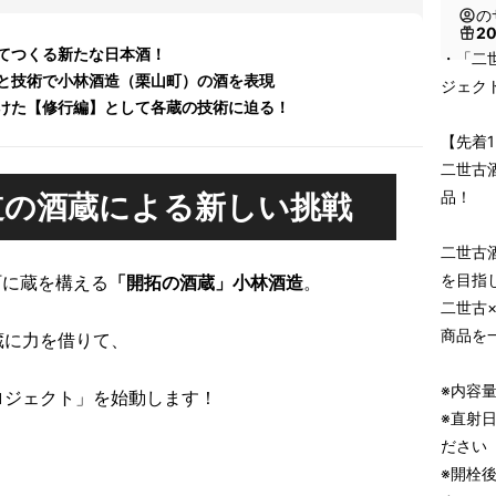
の
2
てつくる新たな日本酒！
・「二
と技術で小林酒造（栗山町）の酒を表現
ジェクト
けた【修行編】として各蔵の技術に迫る！
【先着1
二世古
品！
道の酒蔵による新しい挑戦
二世古
を目指
町に蔵を構える
「開拓の酒蔵」小林酒造
。
二世古
商品を
蔵に力を借りて、
※内容量
ロジェクト」を始動します！
※直射
ださい
※開栓