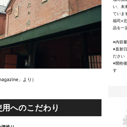
い、未
ていま
福司×
品を一
※内容量
※直射
ださい
※開栓
す
agazine」より）
使用へのこだわり