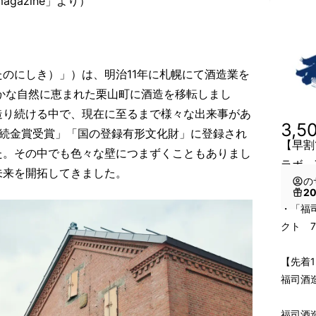
agazine」より）
のにしき）」）は、明治11年に札幌にて酒造業を
かな自然に恵まれた栗山町に酒造を移転しまし
造り続ける中で、現在に至るまで様々な出来事があ
3,5
連続金賞受賞」「国の登録有形文化財」に登録され
【早割
た。その中でも色々な壁につまずくこともありまし
ラボ 7
未来を開拓してきました。
の
2
・「福
クト 7
【先着1
福司酒
福司酒