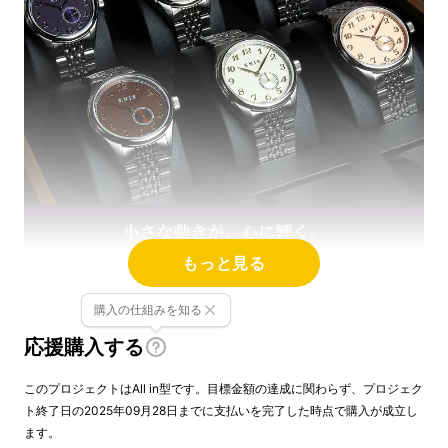
もっと見る
購入の仕組みを知る
応援購入する
京都発の腕時計ブランド≪KNIS/ニス
≫
このプロジェクトはAll in型です。目標金額の達成に関わらず、プロジェク
ト終了日の2025年09月28日までに支払いを完了した時点で購入が成立し
ます。
2021年に京都で誕生した、日本製ウォッチブ