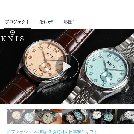
で手に入れよう
6
7
プロジェクト
活レポ
応援
# ファッション
# 時計
# 腕時計
# 日本製
# ギフト