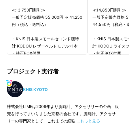
≪13,750円割引≫
≪14,850円割引≫
一般予定販売価格 55,000円 → 41,250
一般予定販売価格 59
円（税込・送料込）
44,550円（税込
2021年に初めて実施したプロジェクトでは予
・KNIS 日本製スモールセコンド腕時
・KNIS 日本製ス
想を大幅に上回る応援をいただき、プロジェク
計 KODOU レザーベルトモデル×1本
計 KODOU ライス
・純正BOX付属
・純正BOX付属
ト終了後も、多くのお問い合わせを頂き、おか
・1年間品質保証
・1年間品質保証
げさまで初回製造分は全て完売しました。
プロジェクト実行者
【バリエーション】
【バリエーション】
プロジェクトを通じてエンドユーザーの皆様の
声を直接聞くことができ、今回のプロジェクト
■ダイヤルカラー
■ダイヤルカラー
KNIS KYOTO
に反映させていただいております。
アイスブルー、パープル、サーモンピ
アイスブルー、パー
ンク、ホワイト、ブラウン、シャンパ
ンク、ホワイト、ブ
株式会社LIMEは2009年より腕時計、アクセサリーの企画、販
ングレー
ングレー
売を行ってまいりました京都の会社です。腕時計、アクセサ
リーの専門家として、これまでの経験 …
もっと見る
◆2025年12月下旬頃のお届け予定です
◆2025年12月下