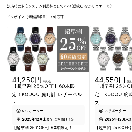
ランドKNIS（ニス）
決済時に安心システム利用料として2.2%(税抜)がかかります。
インボイス（適格請求書）：対応可
伝統的でありながら洗練された京都のモノづく
り精神を踏襲し、質の高い製品を生み出すとい
う製造理念のもと、幅広い年代の方に末永くご
使用いただける流行に左右されない製品作りを
目指します
日本製の高品質な腕時計を自社で企画・生産・
販売まですべてを管理し、中間マージンの削減
41,250円
44,550円
(税込)
(税
によって最良な価格で提供します。
【超早割 25％OFF】60本限
【超早割 25％O
定！KODOU 腕時計 レザーベル
定！KODOU 腕
ト
ス
のサポーター
のサポーター
2025年12月末
までにお届け予定
2025年12月末
【超早割 25％OFF】60本限定！
【超早割 25％OFF