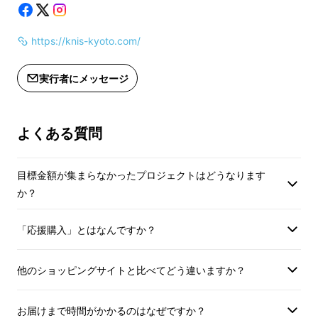
◆
◆
https://knis-kyoto.com/
＜一般予定販売価格 55,000円(税込)
＜一般予定販売価格 5
＞
＞
実行者にメッセージ
※ご注文状況、製造工程上の都合等に
※ご注文状況、製造
より出荷時期が遅れる場合がありま
より出荷時期が遅れ
よくある質問
す。
す。
※使用感・イメージ違い等による返
※使用感・イメージ
品・返金はお受けいたしかねます。
品・返金はお受けい
目標金額が集まらなかったプロジェクトはどうなります
※皆様の応援購入により量産効率が向
※皆様の応援購入に
か？
上した場合、正規販売価格が予定価格
上した場合、正規販
より下がる可能性がございます。
より下がる可能性が
「応援購入」とはなんですか？
適格請求書発行事業者登録番号：あり
適格請求書発行事業
他のショッピングサイトと比べてどう違いますか？
お届けまで時間がかかるのはなぜですか？