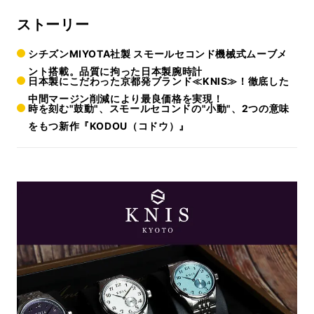
ストーリー
シチズンMIYOTA社製 スモールセコンド機械式ムーブメ
ント搭載。品質に拘った日本製腕時計
日本製にこだわった京都発ブランド≪KNIS≫！徹底した
中間マージン削減により最良価格を実現！
時を刻む"鼓動"、スモールセコンドの"小動"、2つの意味
をもつ新作『KODOU（コドウ）』