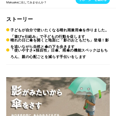
Makuakeに出してみませんか？
ストーリー
子どもが自分で使いたくなる晴れ雨兼用傘を作りました。
「遊び×仕組み」で子どもの行動を促します
晴れの日に傘を開くと地面に「影のおともだち」登場！影
を追いながら自然と傘の下を歩きます
「使いやすさ×独自性」日傘、雨傘の機能スペックはもち
ろん、親の心配ごとを減らす手伝いをします