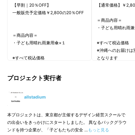
【早割｜20％OFF】
【通常価格】￥2,80
一般販売予定価格￥2,800の20％OFF
＝商品内容＝
・子ども用晴れ雨兼
＝商品内容＝
・子ども用晴れ雨兼用傘×１
※すべて税込価格
※沖縄へのお届けは
※すべて税込価格
となります
※沖縄へのお届けは別途送料850円追加
※実際にお届けする
となります
は異なる場合がござ
プロジェクト実行者
※実際にお届けする商品等のデザイン
かじめご了承くださ
は異なる場合がございますので、あら
かじめご了承ください。
allstadium
本プロジェクトは、東京都が主催するデザイン経営スクールで
の出会いをきっかけにスタートしました。 異なるバックグラウ
ンドを持つ企業が、「子どもたちの安全 …
もっと見る