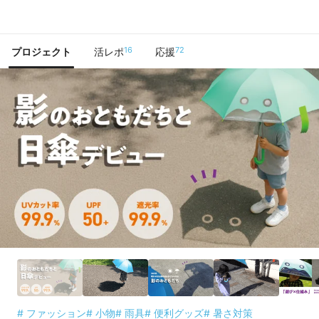
で手に入れよう
16
72
プロジェクト
活レポ
応援
# ファッション
# 小物
# 雨具
# 便利グッズ
# 暑さ対策