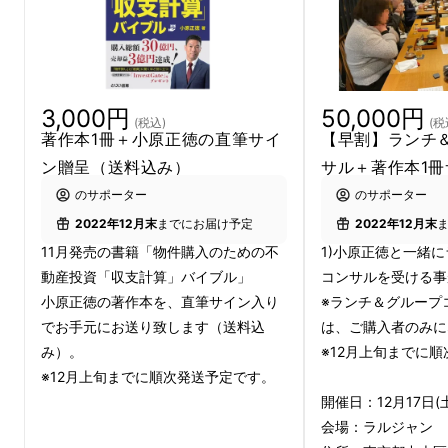
の不動産投資「収支計算」バイブル
』
が、２０
２２年１１月に発売されることになりました！
これを記念して、12月10日、
出版記念講演
を
3,000円
50,000円
行います。
(税込)
(税
著作本1冊＋小原正徳の直筆サイ
【早割】ランチ
ン贈呈（送料込み）
サル＋著作本1
不動産投資で経済的に自立したいと
のサポーター
のサポーター
思っている人を応援したい
2022年12月末
までにお届け予定
2022年12月末
11月発売の書籍「物件購入のための不
1)小原正徳と一緒
知識不足で不動産業者に騙されてしま
動産投資「収支計算」バイブル」
コンサルを受ける事
う人をなくしたい
小原正徳の著作本を、直筆サイン入り
※ランチ＆グループ
でお手元にお送り致します（送料込
は、ご購入者のみに
という思いから本プロジェクトを企画しまし
み）。
※12月上旬までに
た。
※12月上旬までに順次発送予定です。
開催日：12月17日(
書籍『物件購入のための不動産投資「収支計
会場：ラルジャン