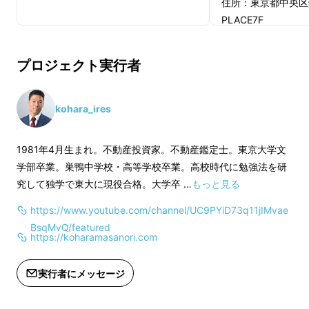
算」バイブル』で、小原の不動産投資のノウハ
住所：東京都中央区銀座
PLACE7F
ウを余すことなく解説したうえで、
https://tabelog.co
30101/13253764/
さらに、
プロジェクト実行者
開催人数：1名～3
本では語りきれなかった”ここだけの
2)『物件購入のた
kohara_ires
話”を出版記念講演でお話します
。
支計算」バイブル』(
直筆サイン入り
1981年4月生まれ。不動産投資家。不動産鑑定士。東京大学文
今回は小原
正徳
が
実際に経験してきた不動産投
※ご自宅に郵送致し
学部卒業。巣鴨中学校・高等学校卒業。高校時代に勉強法を研
資の体験談
も、包み隠さず講演。
日までに、書籍をお
究して独学で東大に現役合格。大学卒 …
もっと見る
ください。
これまの講演でノウハウについて話すことは多
※送料は、リターン
https://www.youtube.com/channel/UC9PYiD73q11jIMvae
BsqMvQ/featured
かったのですが、
https://koharamasanori.com
※「ランチ＆グルー
いては、本プロジェ
自身の体験談は今回が初めて
、かつ、
今回だ
実行者にメッセージ
出版本に係る内容で
け！
る金銭的損失が発生