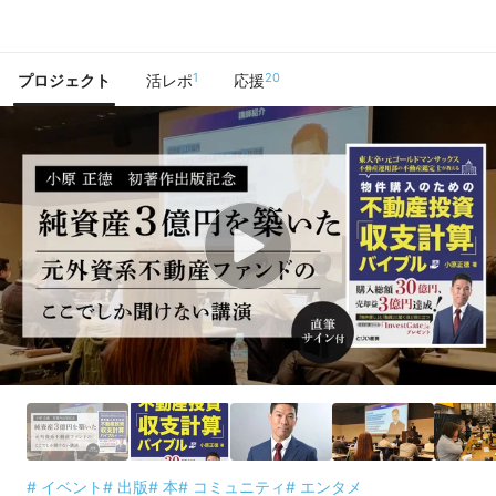
で手に入れよう
1
20
プロジェクト
活レポ
応援
# イベント
# 出版
# 本
# コミュニティ
# エンタメ