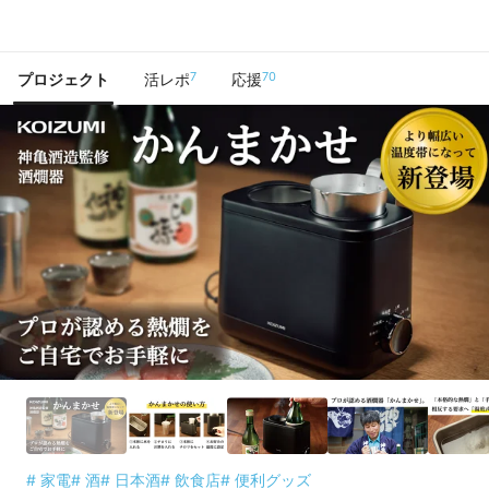
で手に入れよう
7
70
プロジェクト
活レポ
応援
# 家電
# 酒
# 日本酒
# 飲食店
# 便利グッズ