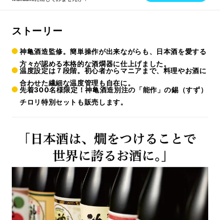
ストーリー
神亀酒造監修。簡単操作が出来ながらも、日本酒を愛する
方々が認める本格的な酒燗器に仕上げました。
温度設定は７段階。初心者からマニアまで、料理やお酒に
合わせた繊細な温度管理も自在に。
先着300名様限定！神亀酒造別注の「能作」の錫（すず）
チロリ特別セットも販売します。