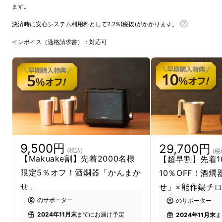
ます。
決済時に安心システム利用料として2.2%(税抜)がかかります。
インボイス（適格請求書）：対応可
9,500円
29,700円
(税込)
(税
【Makuake割】先着2000名様
【超早割】先着1
限定5％オフ！酒燗器「かんまか
10％OFF！酒
せ」
せ」×能作錫チ
日本酒の専門家の意見を取り入れ、プロが認め
のサポーター
のサポーター
る熱燗を実現するため、神亀酒造様に声を掛け
2024年11月末
までにお届け予定
2024年11月末
ま