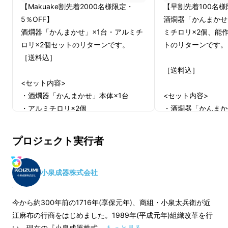
させて頂きました。日本が世界に誇る「日本
【Makuake割先着2000名様限定・
【早割先着100名様
酒」、燗酒の魅力をもっと世に広めるため、共
5％OFF】
酒燗器「かんまかせ
にこのプロジェクトを進めています。
酒燗器「かんまかせ」×1台・アルミチ
ミチロリ×2個、能
ロリ×2個セットのリターンです。
トのリターンです。
［送料込］
［送料込］
<セット内容>
・酒燗器「かんまかせ」本体×1台
<セット内容>
・アルミチロリ×2個
・酒燗器「かんまか
・アルミチロリ×2
※送料込み（国内配送のみ）
・能作錫チロリ×1
プロジェクト実行者
※デザイン・仕様は、変更になる可能
性もございます。ご了承ください。
※送料込み（国内配
※ご注文状況・使用部材の供給状況・
※デザイン・仕様は
小泉成器株式会社
製造工程上の都合等により、出荷時期
性もございます。ご
が遅れる場合があります。
※ご注文状況・使用
今から約300年前の1716年(享保元年)、商組・小泉太兵衛が近
※皆様の応援購入により量産効率が向
製造工程上の都合等
江麻布の行商をはじめました。1989年(平成元年)組織改革を行
上した場合、正規販売価格が販売予定
が遅れる場合があり
い、現在の『小泉成器株式 …
もっと見る