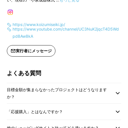
価格より下がる可能性もございます。
※皆様の応援購入に
※適格請求書発行事業者登録番号：あ
上した場合、正規販
り
価格より下がる可能
https://www.koizumiseiki.jp/
（適格請求書発行事業者登録番号の
※適格請求書発行事
https://www.youtube.com/channel/UC3NuK2jqcT4D5Wd
記載のあるインボイスが必要な場合
り
pd8Aw8kA
は、Makuakeメッセージにて実行者に
（適格請求書発行
直接お問合せください）
記載のあるインボイ
実行者にメッセージ
は、Makuakeメ
インボイス（適格請求書）：対応可
直接お問合せくださ
かんまかせの燗をつける方式は「湯煎式」で
す。電子レンジでの燗はムラが出来てしまって
よくある質問
インボイス（適格請
美味しくない。鍋で燗をつけるには温度調整が
難しい。手軽でかつ本格的な燗をつけたい。辿
目標金額が集まらなかったプロジェクトはどうなります
り着いた答えは、
自動温度調節の湯煎式
でし
か？
た。湯煎で全体的にゆっくりと温め、味を損な
うことなく旨味を引き出します。
「応援購入」とはなんですか？
他のショッピングサイトと比べてどう違いますか？