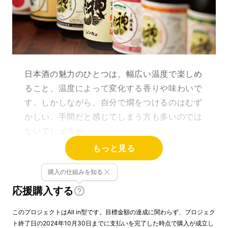
日本酒の魅力のひとつは、幅広い温度で楽しめ
ること、温度によって変化する香りや味わいで
す。しかしながら、自分で燗をつけるのはむず
かしい、手間だと感じてしまう方も多いのでは
ないでしょうか。
もっと見る
我々コイズミ（小泉成器）は、燗酒をもっと身
購入の仕組みを知る
近に、手軽に楽しんで欲しいという想いから、
誰でも簡単に使える敷居の低さと、プロが認め
応援購入する
る燗という相反する2つを叶える 酒燗器「かん
このプロジェクトはAll in型です。目標金額の達成に関わらず、プロジェク
まかせ」
を開発しました。
ト終了日の2024年10月30日までに支払いを完了した時点で購入が成立し