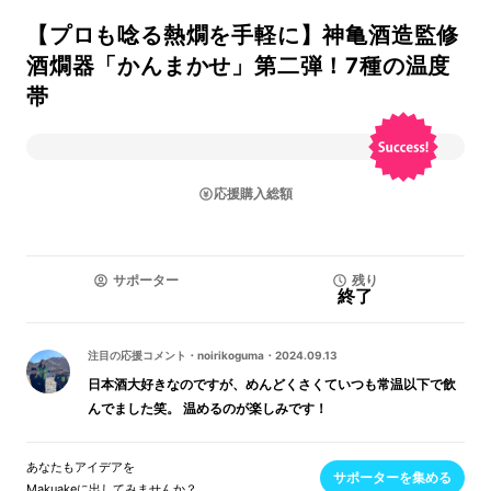
【プロも唸る熱燗を手軽に】神亀酒造監修
酒燗器「かんまかせ」第二弾！7種の温度
帯
応援購入総額
サポーター
残り
終了
注目の応援コメント
・
noirikoguma
・
2024.09.13
日本酒大好きなのですが、めんどくさくていつも常温以下で飲
んでました笑。 温めるのが楽しみです！
あなたもアイデアを
サポーターを集める
Makuakeに出してみませんか？