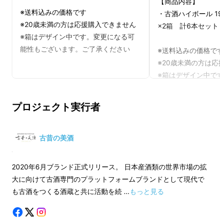
【商品内容】
※送料込みの価格です
・古酒ハイボール 19
※20歳未満の方は応援購入できません
×2箱 計6本セット
世界には、時間が価値を生むお酒があります。
※箱はデザイン中です。変更になる可
能性もございます。ご了承ください
※送料込みの価格で
ワインは、葡萄が時を経て深みを増します。
※20歳未満の方は
※箱はデザイン中で
ウイスキーは、樽の中で長い眠りにつきます。
能性もございます。
プロジェクト実行者
そして、日本酒もまた、長い熟成によって、新
酒とはまったく異なる「もうひとつの完成形」
へと変わっていきます。
古昔の美酒
角が取れ、まろやかになり、キャラメルやナッ
2020年6月ブランド正式リリース。 日本産酒類の世界市場の拡
ツを思わせる芳醇な熟成香が立ちのぼる。透明
大に向けて古酒専門のプラットフォームブランドとして現代で
だった酒は、やがて琥珀色をまとっていく。
も古酒をつくる酒蔵と共に活動を続 …
もっと見る
それは、私たちがよく知る「日本酒」とは、別