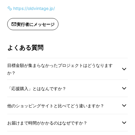
物の世界です。
https://oldvintage.jp/
ワインでも、ウイスキーでもない。
実行者にメッセージ
日本だけが持つ、第三の熟成酒。
よくある質問
それが、KOSHUです。
目標金額が集まらなかったプロジェクトはどうなります
か？
「応援購入」とはなんですか？
私たち古昔の美酒（いにしえのびしゅ）は、日
本全国から
10年以上熟成された良質なKOSHU
他のショッピングサイトと比べてどう違いますか？
のみを発掘・厳選
しています。
お届けまで時間がかかるのはなぜですか？
さらに、兵庫県加古川市にある日本初※の古酒