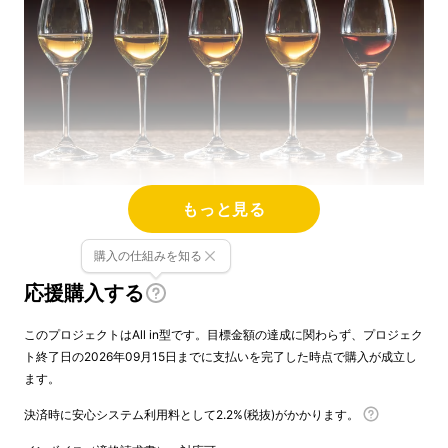
もっと見る
購入の仕組みを知る
ワインに、ヴィンテージがあるように。
応援購入する
ウイスキーに、何十年ものがあるように。
このプロジェクトはAll in型です。目標金額の達成に関わらず、プロジェク
ト終了日の2026年09月15日までに支払いを完了した時点で購入が成立し
日本酒にも、
長い時間をかけて熟成させる文化
ます。
があること
を、あなたはご存じでしょうか。
決済時に安心システム利用料として2.2%(税抜)がかかります。