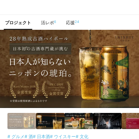
で手に入れよう
6
24
プロジェクト
活レポ
応援
# グルメ
# 酒
# 日本酒
# ウイスキー
# 文化