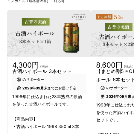
インボイス（適格請求書）：対応可
その名は、古酒（こしゅ）。
鎌倉から江戸の時代まで、最も高貴な酒として
愛されながら、いつしか日本人の記憶から静か
に消えていったお酒です。
しかしいま、世界はこの酒を「KOSHU」と呼
び、
ワインやウイスキーと並ぶ「時間が育てる
4,300円
8,600円
(税込)
(税込)
酒」として、あらためて注目し始めています。
古酒ハイボール 3本セット
【まとめ割5％O
ボール 6本セッ
のサポーター
日本人が知らない、ニッポンの琥珀。
のサポーター
2026年09月末
までにお届け予定
1998年に仕込まれた28年熟成の原酒
2026年09月末
その扉を、
28年熟成のハイボール
で開けてみ
を使った古酒ハイボールです。
1998年に仕込まれ
ませんか 。
を使った古酒ハイボ
【商品内容】
セットです。
・古酒ハイボール 1998 350ml 3本