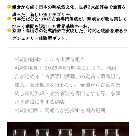
鎌倉から続く日本の熟成酒文化。世界2大品評会で金賞を
獲った、新しい酒カテゴリー。
日本ただひとつ※の古酒専門酒蔵が、熟成香が最も美しく
ひらく瞬間を設計した世界基準の一杯。
京都・高山寺の公式許諾で実現した、時間と物語を贈るラ
グジュアリー体験型ギフト。
※調査機関名： 加古川酒造組合
※調査概要： 2026年6月時点における、同組
合が定める「古酒専門酒蔵」の定義（酒造組合
加入、新酒製造を行わない、全国から古酒を集
約し長期熟成・品質管理を専門とする等）を満
たす施設に関する調査
※調査範囲： 同組合が把握する国内範囲