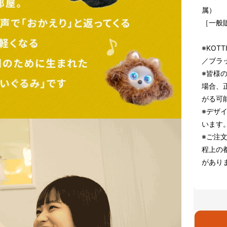
属）
［一般販
※KOT
／ブラ
※皆様
場合、
がる可
※デザ
います
※ご注
程上の
があり