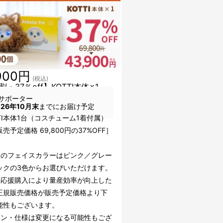
900円
(税込)
・37％off】KOTTI本体×1
サポーター
026年10月末
までにお届け予定
TI本体1台（コスチューム1着付属）
売予定価格 69,800円の37%OFF］
TIのフェイスカラーはピンク／グレー
ックの3色からお選びいただけます。
の応援購入により量産効率が向上した
正規販売価格が販売予定価格より下
能性もございます。
イン・仕様は変更になる可能性もござ