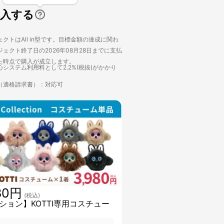
購入する
クトはAll in型です。目標金額の達成に関わ
ェクト終了日の2026年08月28日までに支払
た時点で購入が成立します。
システム利用料として2.2%(税抜)がかかり
（適格請求書）：対応可
80円
(税込)
ション】KOTTI専用コスチュー