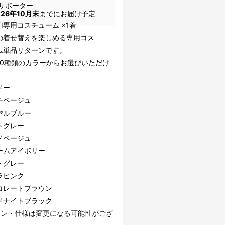
サポーター
026年10月末
までにお届け予定
TI専用コスチューム ×1着
TIの着せ替えを楽しめる専用コス
ム単品リターンです。
10種類のカラーからお選びいただけ
ドー
チベージュ
ヤルブルー
トグレー
ドベージュ
ームアイボリー
トグレー
ラピンク
コレートブラウン
ドナイトブラック
イン・仕様は変更になる可能性がござ