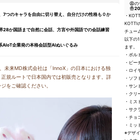
の
2
、7つのキャラを自由に切り替え、自分だけの性格も０か
・KOT
KOT
界28か国語まで自然に会話、方言や外国語での会話練習
チュー
以下の
onn系AIoT企業発の本格会話型AIぬいぐるみ
ます。
・ボル
・ピー
未来MD株式会社は「InnoX」の日本における独
・ロイ
。正規ルートで日本国内では初販売となります。詳
・ソフ
ンジをご確認ください。
・サン
・クリ
・ミス
・サク
・チョ
・ミッ
※デザ