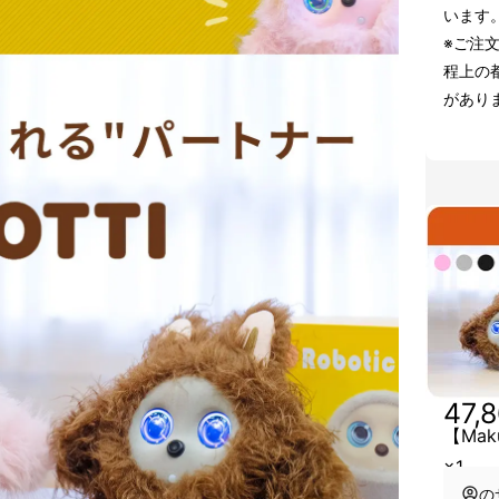
います
※ご注
程上の
があり
47,
【Mak
×1
の