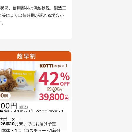
。
文状況、使用部材の供給状況、製造工
合等により出荷時期が遅れる場合が
す。
800円
(税込)
割・42％off】KOTTI本体×1
サポーター
026年10月末
までにお届け予定
TI本体 × 1点（コスチューム1着付