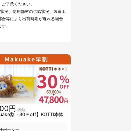
。ご了承ください。
文状況、使用部材の供給状況、製造工
都合等により出荷時期が遅れる場合
ます。
800円
(税込)
uake割・30％off】KOTTI本体
サポーター