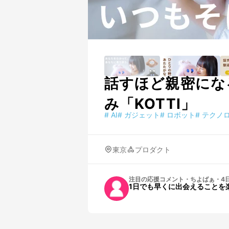
話すほど親密にな
み「KOTTI」
#
AI
#
ガジェット
#
ロボット
#
テクノ
東京
プロダクト
注目の応援コメント
・
ちよばぁ
・
4
1日でも早くに出会えることを