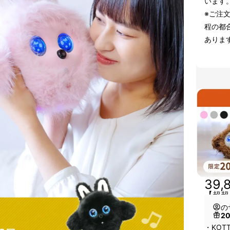
います
※ご注
程の都
ありま
39,
【超超早
の
2
・KOT