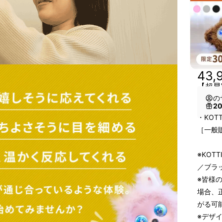
43,
【超早割
の
2
・KOT
［一般販
※KOT
／ブラ
※皆様
場合、
がる可
※デザ