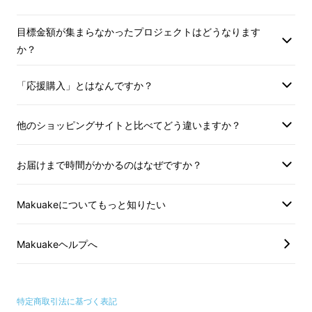
大自然の中で本格的な抹茶ラテが
目標金額が集まらなかったプロジェクトはどうなります
楽しめる
か？
「応援購入」とはなんですか？
①お手持ちのティースプーン一杯分
(２ｇ)の抹茶を片口に入れる
他のショッピングサイトと比べてどう違いますか？
お届けまで時間がかかるのはなぜですか？
Makuakeについてもっと知りたい
Makuakeヘルプへ
特定商取引法に基づく表記