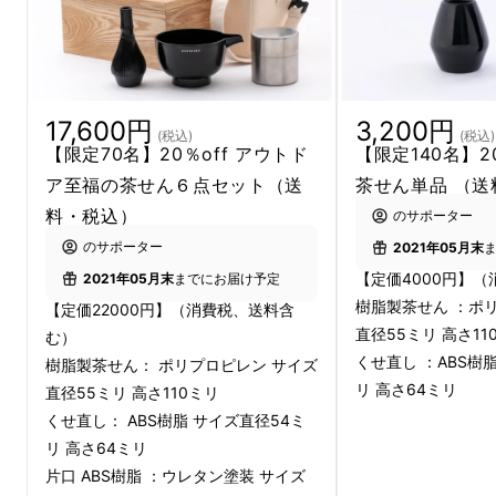
コンパクトな本格抹茶を楽しめる至福の茶せん
６点セットの内容
17,600円
3,200円
(税込)
(税込)
【限定70名】20％off アウトド
【限定140名】2
ア至福の茶せん６点セット（送
茶せん単品 （送
料・税込）
のサポーター
のサポーター
2021年05月末
【定価4000円】
2021年05月末
までにお届け予定
樹脂製茶せん ：ポ
【定価22000円】（消費税、送料含
直径55ミリ 高さ11
む）
くせ直し ：ABS樹
樹脂製茶せん： ポリプロピレン サイズ
リ 高さ64ミリ
直径55ミリ 高さ110ミリ
『アウトドア 至福の茶せんセット』は、
樹脂
くせ直し： ABS樹脂 サイズ直径54ミ
製茶せん、くせ直し、片口、茶こし缶と、それ
リ 高さ64ミリ
らをコンパクトに収納し持ち運びできる茶箱＆
片口 ABS樹脂 ：ウレタン塗装 サイズ