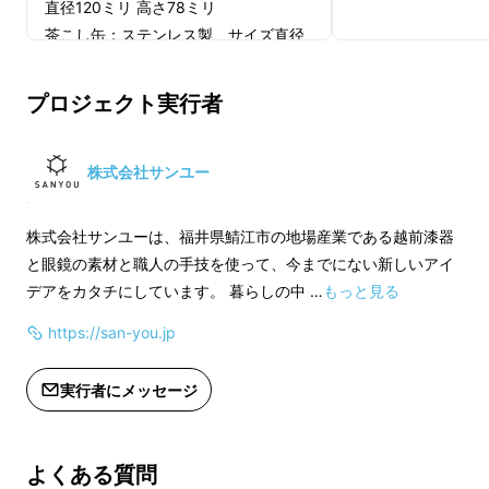
ショルダーバッグの６点セット。
茶道に由来す
直径120ミリ 高さ78ミリ
茶こし缶：ステンレス製 サイズ直径
る〝おもてなし〟の精神が息づく本格抹茶の一
80ミリ高さ82ミリ
服を、場所を選ばずもっと手軽に楽しんでほし
茶箱：タモ突板/MDF ウレタン塗装 サ
いという思いから生まれた
新感覚の茶道具
で
プロジェクト実行者
イズW245×D135×H122ミリ
す。
ショルダーバッグ：コットン
株式会社サンユー
株式会社サンユーは、福井県鯖江市の地場産業である越前漆器
と眼鏡の素材と職人の手技を使って、今までにない新しいアイ
デアをカタチにしています。 暮らしの中 …
もっと見る
https://san-you.jp
実行者にメッセージ
よくある質問