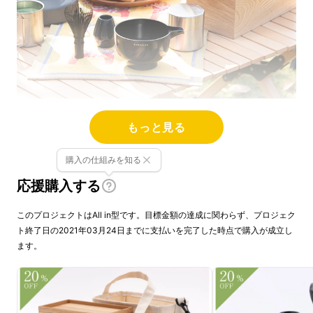
気持ちに余裕をもって相手のために万全を尽く
もっと見る
し、見えないところまで心を配る…。茶道の作
購入の仕組みを知る
法と精神に由来する
〝おもてなし〟
のひととき
は、
自然の中で大切な人とゆったり過ごすアウ
応援購入する
トドア
にフィットするもの。屋外で自然を感じ
このプロジェクトはAll in型です。目標金額の達成に関わらず、プロジェク
抹茶を楽しむ野点（のだて）を今風にアレンジ
ト終了日の2021年03月24日までに支払いを完了した時点で購入が成立し
して、
他のキャンパーとはひと味違う
、遊び心
ます。
あふれる和のおもてなしを満喫しませんか。