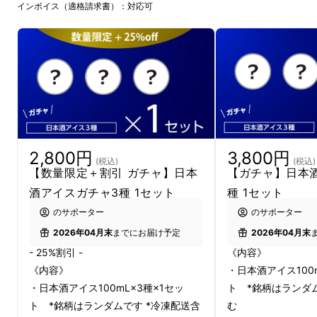
インボイス（適格請求書）：対応可
デートしました。
KURA ONE®が目指すのは、
地域を味わい、記
憶に残す
こと。今回のMakuakeでは、
全国9地
域の地酒飲み比べ（常温“生酒缶”を含む）
と、
その地酒を原材料にした
濃厚日本酒アイスの食
べ比べ
をまとめた「
Makuakeサポーター特別
セット
（Makuake限定販売）」をお届けしま
2,800円
3,800円
(税込)
(税込)
【数量限定＋割引 ガチャ】日本
【ガチャ】日本
す。
酒アイスガチャ3種 1セット
種 1セット
のサポーター
のサポーター
2026年04月末
までにお届け予定
2026年04月末
先にお伝えしたい「3つ
- 25%割引 -
《内容》
の魅力」
《内容》
・日本酒アイス100m
・日本酒アイス100mL×3種×1セッ
ト *銘柄はランダ
ト *銘柄はランダムです *冷凍配送含
む