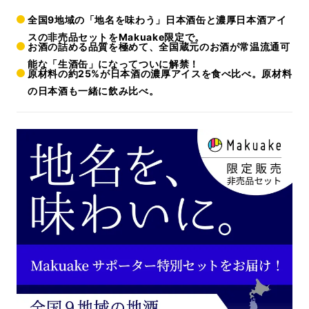
全国9地域の「地名を味わう」日本酒缶と濃厚日本酒アイ
スの非売品セットをMakuake限定で。
お酒の詰める品質を極めて、全国蔵元のお酒が常温流通可
能な「生酒缶」になってついに解禁！
原材料の約25%が日本酒の濃厚アイスを食べ比べ。原材料
の日本酒も一緒に飲み比べ。