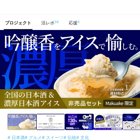
で手に入れよう
39
6
プロジェクト
活レポ
応援
# 日本酒
# グルメ
# スイーツ
# 伝統
# 文化