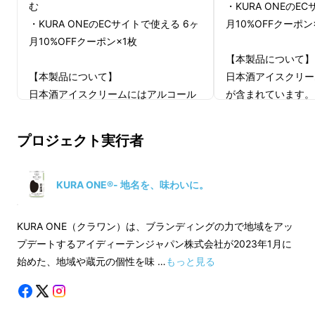
む
・KURA ONEのE
・KURA ONEのECサイトで使える 6ヶ
月10%OFFクーポン
月10%OFFクーポン×1枚
【本製品について】
【本製品について】
日本酒アイスクリー
日本酒アイスクリームにはアルコール
が含まれています。
が含まれています。20歳未満の方、ア
ルコールに弱い方、
ルコールに弱い方、妊娠中/授乳中の
方、自転車/バイク
プロジェクト実行者
方、自転車/バイク/自動車等を運転さ
れる予定のある方は
れる予定のある方は召し上がることが
出来ません。
出来ません。
【保存方法】
KURA ONE®- 地名を、味わいに。
【保存方法】
アイスクリーム商品
アイスクリーム商品到着後、保冷剤ま
たはドライアイスを
KURA ONE（クラワン）は、ブランディングの力で地域をアッ
たはドライアイスを取り除き、冷凍庫
（マイナス18℃以
プデートするアイディーテンジャパン株式会社が2023年1月に
（マイナス18℃以下）で保管の上、な
るべく早くにお召し
始めた、地域や蔵元の個性を味 …
もっと見る
るべく早くにお召し上がりください。
【発送について】
【発送について】
●到着希望日はプロ
●到着希望日はプロジェクト終了後に
お問い合わせします