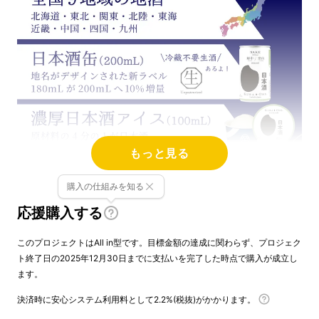
もっと見る
購入の仕組みを知る
KURA ONE®（クラワン）は、全国の蔵元が醸
応援購入する
す個性を
飲み切りサイズのアルミ缶（高さ
9.9cm）に封じ、旅先でも日常でも“最初の一
このプロジェクトはAll in型です。目標金額の達成に関わらず、プロジェク
口”を叶える新感覚の日本酒ブランド
です。
ト終了日の2025年12月30日までに支払いを完了した時点で購入が成立し
ます。
2026年1月の三周年に向けて「どう詰めるか
（充填）」を根本から見直し、
常温域でも“生
決済時に安心システム利用料として2.2%(税抜)がかかります。
の香味”をも楽しめる水準
へと品質をアップ