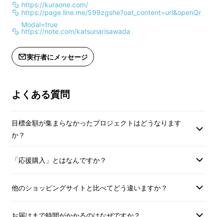
https://kuraone.com/
お問い合わせします。必ず、ご返信く
ださい。3ヶ月以上
https://page.line.me/599zgshe?oat_content=url&openQr
ださい。3ヶ月以上、ご連絡がない場
合は手数料等はサポ
Modal=true
合は手数料等はサポーター負担で返金
対応をさせていただ
https://note.com/katsunarisawada
対応をさせていただきます。
●日本酒アイスクリ
●日本酒アイスクリームは冷凍配送で
配送します。
実行者にメッセージ
要冷蔵ではない「生酒
配送します。
●出荷後の転送は承
●出荷後の転送は承ることができませ
んので、送り先住所
缶」がいよいよ登場！
んので、送り先住所・支払い方法のご
確認をお願いします
よくある質問
確認をお願いします。
●本商品はお受け取
●本商品はお受け取り後、未開封のま
までお持ち歩きには
目標金額が集まらなかったプロジェクトはどうなります
までお持ち歩きには不向きです。アイ
スが溶けてしまう可
か？
スが溶けてしまう可能性があります。
●本商品はクール宅
●本商品はクール宅急便となり、下記
地域の配送には対応
「応援購入」とはなんですか？
地域の配送には対応しておりません。
ご了承ください。
ご了承ください。
伊豆諸島：青ヶ島村
伊豆諸島：青ヶ島村（青ヶ島）・利島
村（利島）・御蔵島
他のショッピングサイトと比べてどう違いますか？
村（利島）・御蔵島村（御蔵島）・式
根島
根島
小笠原諸島：小笠原
お届けまで時間がかかるのはなぜですか？