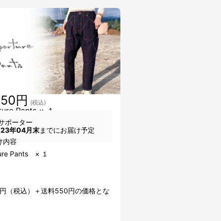
550円
(税込)
ture Pants × １
サポーター
023年04月末
までにお届け予定
け内容
ure Pants × １
00円（税込）＋送料550円の価格とな
。