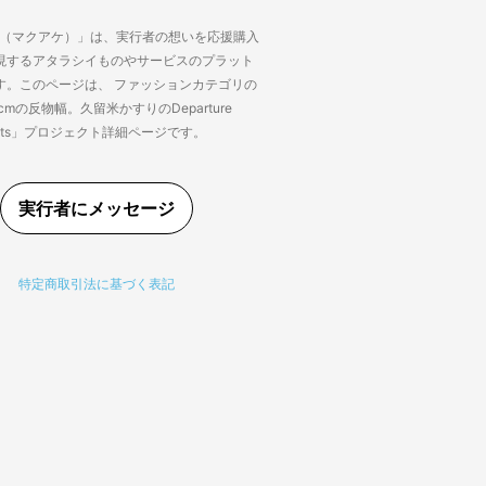
ke（マクアケ）」は、実行者の想いを応援購入
現するアタラシイものやサービスのプラット
す。このページは、 ファッションカテゴリの
cmの反物幅。久留米かすりのDeparture
Pants」プロジェクト詳細ページです。
実行者にメッセージ
特定商取引法に基づく表記