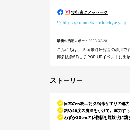
実行者にメッセージ
https://kurumekasurikenkyusya.jp
最新の活動レポート
2023.02.28
こんにちは。 久留米絣研究舎の清川です。 3/1(wed.)〜7(tue.) 福岡市内、博多駅
博多阪急5Fにて POP UPイベントに出展.
ストーリー
日本の伝統工芸 久留米かすりの魅力をここ
斜め45度の魔法をかけて。重力すら
わずか38cmの反物幅を螺旋状に繋