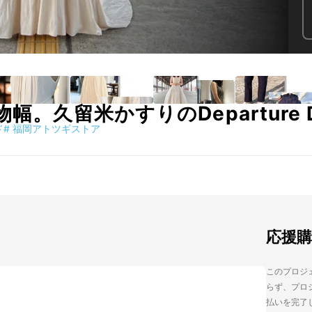
。久留米かすりのDeparture Dr
ド
#
福岡アトツギストア
応援
このプロジェ
らず、プロジ
払いを完了