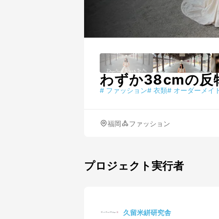
わずか38cmの反物幅
#
ファッション
#
衣類
#
オーダーメイ
福岡
ファッション
プロジェクト実行者
久留米絣研究舎