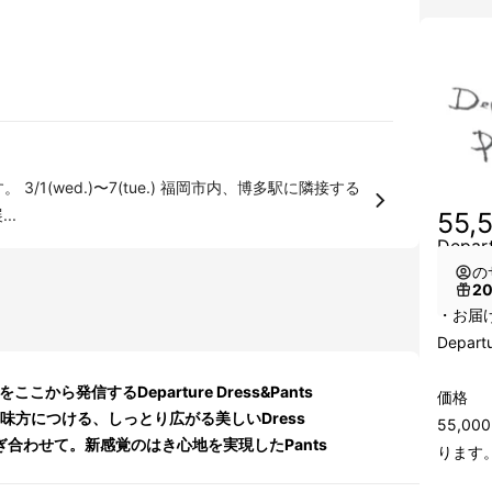
に隣接する
..
55,
Depar
の
2
・お届
Depart
から発信するDeparture Dress&Pants
価格
味方につける、しっとり広がる美しいDress
55,0
ぎ合わせて。新感覚のはき心地を実現したPants
ります