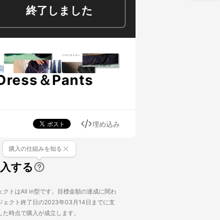
終了しました
ess＆Pants
埋め込み
購入の仕組みを知る
購入する
クトはAll in型です。目標金額の達成に関わ
ェクト終了日の2023年03月14日までに支
した時点で購入が成立します。