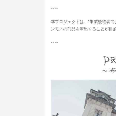
----
本プロジェクトは、"事業後継者で
ンモノの商品を輩出することが目的
----