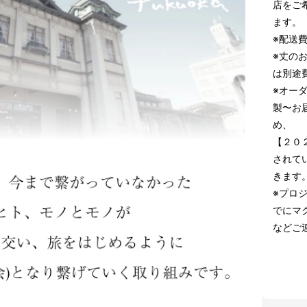
店をご
ます。
※配送
※丈の
は別途
※オー
製〜お
め、
【２０
されて
きます
※プロ
でにマ
などご