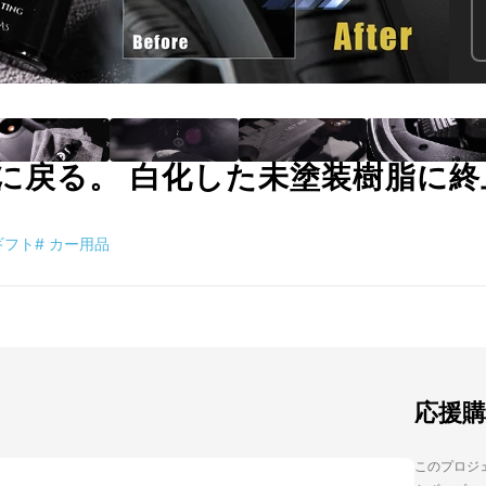
に戻る。 白化した未塗装樹脂に終
ギフト
#
カー用品
応援
このプロジェ