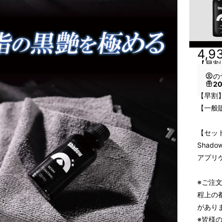
4,9
【早割
の
2
【早割】
【一般販
【セッ
Shado
アプリ
※ご注
程上の
があり
※皆様