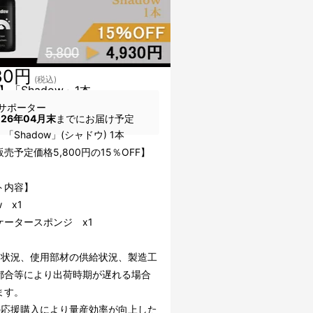
30円
(税込)
】「Shadow」1本
サポーター
026年04月末
までにお届け予定
「Shadow」(シャドウ) 1本
売予定価格5,800円の15％OFF】
ト内容】
w x1
ケータースポンジ x1
文状況、使用部材の供給状況、製造工
都合等により出荷時期が遅れる場合
ます。
の応援購入により量産効率が向上した