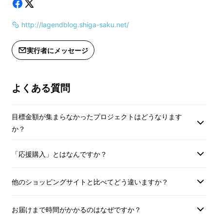
http://lagendblog.shiga-saku.net/
実行者にメッセージ
よくある質問
そして、レイジェンド滋賀FCがJリーグへ挑戦
目標金額が集まらなかったプロジェクトはどうなります
することで、地域にこのような変化を与えるこ
か？
とをめざします。
「応援購入」とはなんですか？
（１） レイジェンド滋賀FCが滋賀県の代表と
して全国の強豪に挑み、勝利を重ねることで、
他のショッピングサイトと比べてどう違いますか？
「滋賀県民としての誇り」を創り出します。
（２） レイジェンド滋賀FCが行うスポーツ普
お届けまで時間がかかるのはなぜですか？
及活動により、