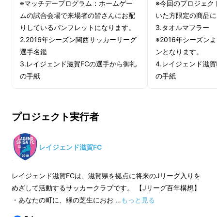
※マッチデープログラム：ホームゲー
※今回のプロジェク
楽しめるスポーツクラブをつくること。
ムの試合会場で来場者の皆さんにお配
いた方限定の商品に
・「観る」「する」「参加する」。スポーツを
りしているパンフレットになります。
3.タオルマフラー
通して世代を超えた触れ合いの輪を広げるこ
2.2016年シーズン関西サッカーリーグ
※2016年シーズン
と。
選手名鑑
ンとなります。
3.レイジェンド滋賀FCの選手から御礼
4.レイジェンド滋賀
レイジェンド滋賀FCはこの「Jリーグ百年構
の手紙
の手紙
想」に賛同し、サッカークラブの活動を通して
地域社会の発展に貢献することをめざしていま
プロジェクト実行者
す。
※レイジェンド滋賀
レイジェンド滋賀FC
FC（
http://www.lagendshigafc.com/
）
レイジェンド滋賀FCは、滋賀県を拠点に将来のJリーグ入りを
めざして活動するサッカークラブです。 【Jリーグ百年構想】
・あなたの町に、緑の芝生におお …
もっと見る