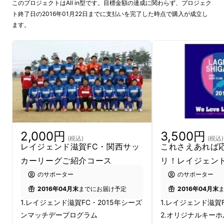
「レイジェンド滋賀FCについて」
このプロジェクトはAll in型です。目標金額の達成に関わらず、プロジェク
ト終了日の2016年01月22日までに支払いを完了した時点で購入が成立し
ます。
レイジェンド滋賀FCは、滋賀県を拠点に将来
のJリーグ入りをめざして活動するサッカーク
ラブです。
Ｊリーグは1993年の発足以来、サッカーを通
してあらゆるスポーツを老若男女が楽しめる豊
かな国をめざしたいという思いから、「Ｊリー
グ百年構想 〜スポーツでもっと幸せな国
2,000円
3,500円
へ。〜」というスローガンを掲げてスポーツ振
(税込)
(税込)
レイジェンド滋賀FC・関西サッ
これさえあれば
興に取り組んでいます。
カーリーグご紹介コース
リ！レイジェン
のサポーター
のサポーター
【Jリーグ百年構想】
2016年04月末
までにお届け予定
2016年04月末
・あなたの町に、緑の芝生におおわれた広場や
1.レイジェンド滋賀FC・2015年シーズ
1.レイジェンド滋賀
スポーツ施設をつくること。
ンマッチデープログラム
2.オリジナルキー
・サッカーに限らず、あなたがやりたい競技を