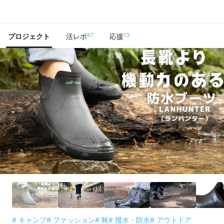
で手に入れよう
87
13
プロジェクト
活レポ
応援
# キャンプ
# ファッション
# 靴
# 撥水・防水
# アウトドア