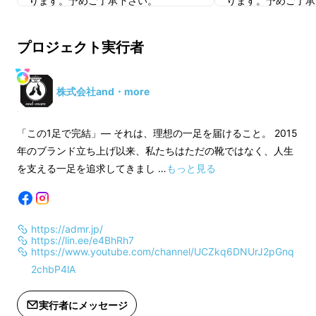
ります。予めご了承下さい。
ります。予めご了承
※一部のデザイン、仕様につきまして
※一部のデザイン、
プロジェクト実行者
は予告なく変更になる場合がございま
は予告なく変更にな
す。ご了承ください。
す。ご了承ください
株式会社and・more
※ご注文状況、使用部材の供給状況、
※ご注文状況、使用
製造工程上の都合等により出荷時期が
製造工程上の都合等
「この1足で完結」— それは、理想の一足を届けること。 2015
遅れる場合があります。
遅れる場合がありま
年のブランド立ち上げ以来、私たちはただの靴ではなく、人生
を支える一足を追求してきまし …
もっと見る
※以下のように応援購入者様都合の再
※以下のように応援
配送または転送となった際は、着払い
配送または転送とな
での配送となりますので、予めご了承
での配送となります
https://admr.jp/
下さい。
下さい。
https://lin.ee/e4BhRh7
・長期不在で返送された
・長期不在で返送さ
https://www.youtube.com/channel/UCZkq6DNUrJ2pGnq
・受け取らなかった
・受け取らなかった
2chbP4lA
・入力した住所に誤りがあった
・入力した住所に誤
・住所変更をプロジェクト実行者へ連
・住所変更をプロジ
実行者にメッセージ