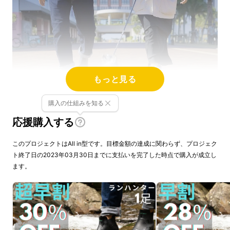
もっと見る
購入の仕組みを知る
応援購入する
このプロジェクトはAll in型です。目標金額の達成に関わらず、プロジェク
陸のハンター
と呼ぶに相応しい圧倒的な機動力
ト終了日の2023年03月30日までに支払いを完了した時点で購入が成立し
と防水性を誇るブーツ
ます。
アウトドアライフや日常を快適にする機能が詰
まった防水ブーツです