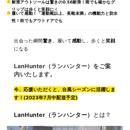
耐滑アウトソールは驚きの0.56耐滑！雨でも確かなグ
リップは歩くと笑顔に！
履いて感動！「運動靴以上、長靴未満」の機動力と防水
性！街でもアウトドアでも
出会った瞬間
驚き
。履いて
感動
し。歩くと
笑顔
になる
LanHunter（ランハンター）
をご案
内いたします。
今、応援いただくと、台風シーズンに活躍しま
す！(2023年7月中配送予定)
LanHunter（ランハンター）
とは？