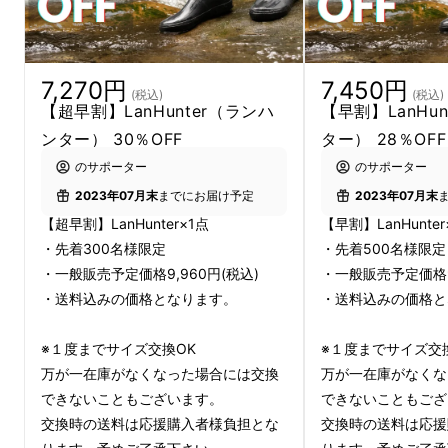
7,270円
7,450円
(税込)
(税込)
【超早割】LanHunter（ランハ
【早割】LanHu
ンター） 30％OFF
ター） 28％OFF
のサポーター
のサポーター
2023年07月末
までにお届け予定
2023年07月末
【超早割】LanHunter×1点
【早割】LanHunter
・先着300名様限定
・先着500名様限定
・一般販売予定価格9,960円(税込)
・一般販売予定価格9,
・送料込みの価格となります。
・送料込みの価格と
※１度までサイズ交換OK
※１度までサイズ交
万が一在庫がなくなった場合には交換
万が一在庫がなくな
できないこともございます。
できないこともござ
交換時の送料は応援購入者様負担とな
交換時の送料は応援