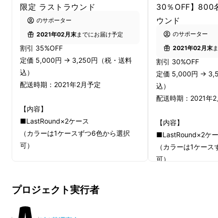
パッドが7枚入っています。だから
1ケースで
限定 ラストラウンド
30％OFF】80
1000回以上
使えます。
ウンド
のサポーター
のサポーター
2021年02月末
までにお届け予定
割引 35%OFF
2021年02月末
定価 5,000円 → 3,250円（税・送料
割引 30%OFF
込）
定価 5,000円 → 
配送時期：2021年2月予定
込）
配送時期：2021年
【内容】
■LastRound×2ケース
【内容】
（カラーは1ケースずつ6色から選択
■LastRound×2ケ
可）
（カラーは1ケース
可）
肌に優しい、環境に優しい、お金がかからな
※デザイン・仕様は変更になる可能性
い、お出かけにも持って行きやすい！
もございます。ご了承ください。
※デザイン・仕様は
プロジェクト実行者
※製造状況により出荷時期が遅れる場
もございます。ご了
合、早急にご連絡いたします。
※製造状況により出