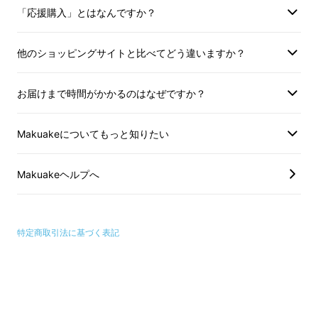
LastRound（ラストラウンド）なら、1ケース
「応援購入」とはなんですか？
で1000回以上使えますので、
1000枚分のコッ
トンパッドが節約
できます。うれしいですね！
他のショッピングサイトと比べてどう違いますか？
水も節約できます。
お届けまで時間がかかるのはなぜですか？
綿の生産って、すべての農産物の中でも最も水
Makuakeについてもっと知りたい
の使用量が多い一つなのです。
Makuakeヘルプへ
特定商取引法に基づく表記