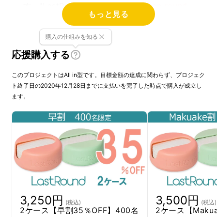
す。"LastRound"は
「使い捨てcotton round
もっと見る
を買うのは、もう最後であってほしい」
という
思いから名付けられました。
購入の仕組みを知る
応援購入する
このプロジェクトはAll in型です。目標金額の達成に関わらず、プロジェク
ト終了日の2020年12月28日までに支払いを完了した時点で購入が成立し
ます。
3,250円
3,500円
(税込)
(税込)
ケースには、1枚で150回ほど使えるコットン
2ケース【早割35％OFF】400名
2ケース【Maku