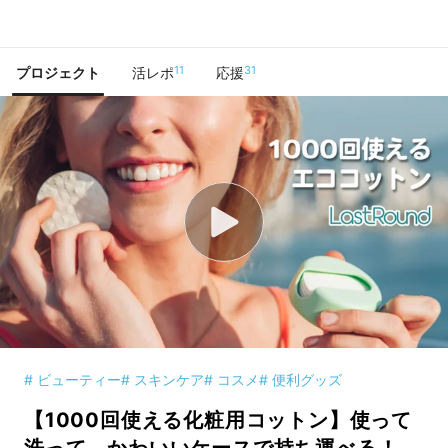
で手に入れよう
11
31
プロジェクト
活レポ
応援
# ビューティー
# スキンケア
# コスメ
# 便利グッズ
【1000回使える化粧用コットン】使って