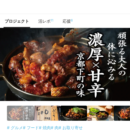
で手に入れよう
11
6
プロジェクト
活レポ
応援
# グルメ
# フード
# 焼肉
# 肉
# お取り寄せ