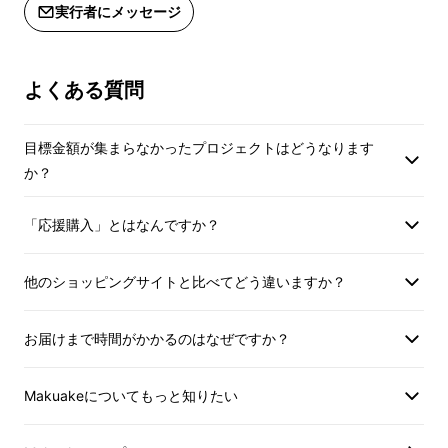
実行者にメッセージ
ビールにもご飯にも合い、パワーみなぎる、や
みつき染みタレ濃厚焼肉です。
よくある質問
年間700件を超える取材を通し京都をかけめぐ
る出版社［Leaf］が、
地元だけでなく、もっと
目標金額が集まらなかったプロジェクトはどうなります
多くの人に［焼肉はやし］の「まぜ焼き」を食
か？
べてほしい！
と願
い、満を持して
京都下町の味
を全国へ届けます。
「応援購入」とはなんですか？
他のショッピングサイトと比べてどう違いますか？
お届けまで時間がかかるのはなぜですか？
Makuakeについてもっと知りたい