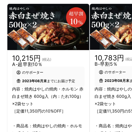
10,783円
10,215円
(税
(税込)
B-早割5％
A-超早割10％
のサポーター
のサポーター
2023年08月末
2023年08月末
までにお届け予定
内容：焼肉はやしの
内容：焼肉はやしの焼肉・ホルモン 赤
白まぜ焼き 600g入
白まぜ焼き 600g入（内：たれ100g）
×2袋セット
×2袋セット
［定価11,350円の5
［定価11,350円の10%OFF］
・商品名：焼肉はや
・商品名：焼肉はやしの焼肉・ホルモ