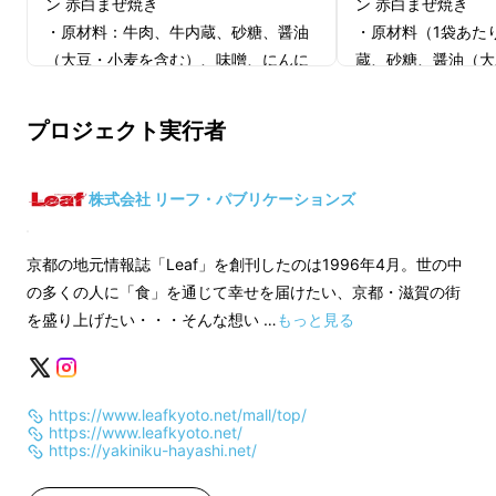
ン 赤白まぜ焼き
ン 赤白まぜ焼き
・原材料（1袋あた
・原材料：牛肉、牛内蔵、砂糖、醤油
蔵、砂糖、醤油（大
（大豆・小麦を含む）、味噌、にんに
む）、味噌、にんに
く、唐辛子、みりん、ごま油
ん、ごま油
・成分表示（1袋あたり）：熱量
プロジェクト実行者
・成分表示：熱量 32
323kcal、たんぱく質 9.0g、脂質
質 9.0g、脂質 30
30.6g、 炭水化物 3.0g、食塩相当量
3.0g、食塩相当量 0
0.80g
株式会社 リーフ・パブリケーションズ
・重量：600g（内：
・重量：600g（内：たれ100g）×2袋
・製造：京都市下京
・製造：京都市下京区綾小路通室町西
京都の地元情報誌「Leaf」を創刊したのは1996年4月。世の中
入善長寺町152
入善長寺町152
の多くの人に「食」を通じて幸せを届けたい、京都・滋賀の街
・保存方法：冷凍（
・保存方法：冷凍（マイナス18度以
を盛り上げたい・・・そんな想い …
もっと見る
下）
下）
・賞味期限：製造日
・賞味期限：製造日より3週間
京都のビジネスマンがパワーチャージに訪れる
人気店［
焼肉はやし
］。
https://www.leafkyoto.net/mall/top/
※十分に加熱してお
※十分に加熱してお召し上がりくださ
https://www.leafkyoto.net/
い
い
https://yakiniku-hayashi.net/
名物の「
まぜ焼き
」は赤身肉とホルモンに染み
込んだこってり甘辛タレが多くの人を魅了！