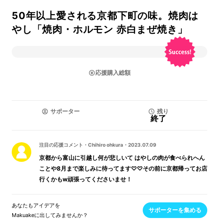
50年以上愛される京都下町の味。焼肉は
やし「焼肉・ホルモン 赤白まぜ焼き」
応援購入総額
サポーター
残り
終了
注目の応援コメント
・
Chihiro ohkura
・
2023.07.09
京都から富山に引越し何が悲しいて はやしの肉が食べられへん
ことや8月まで楽しみに待ってます♡♡その前に京都帰ってお店
行くかもw頑張ってくださいませ！
あなたもアイデアを
サポーターを集める
Makuakeに出してみませんか？