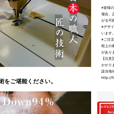
※皆様
場合、
がる可
※デザ
います
※ご注
程上の
があり
【注意
かかり
該当地
http://f
術をご堪能ください。