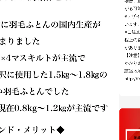
場合、
がる可
※デザ
います
※ご注
程上の
があり
【注意
かかり
該当地
http://f