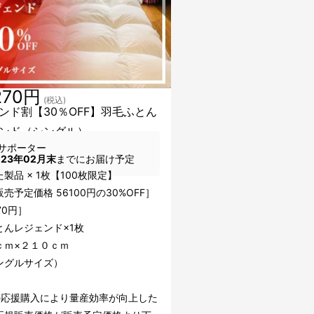
270円
(税込)
ンド割【30％OFF】羽毛ふとん
ンド（シングル）
サポーター
023年02月末
までにお届け予定
製品 × 1枚【100枚限定】
売予定価格 56100円の30%OFF］
70円］
とんレジェンド×1枚
ｃｍ×２１０ｃｍ
ングルサイズ）
の応援購入により量産効率が向上した