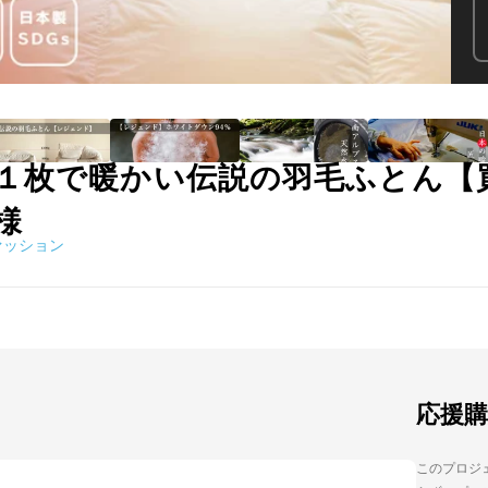
１枚で暖かい伝説の羽毛ふとん【
様
ァッション
応援
このプロジェ