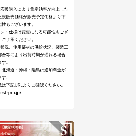
の応援購入により量産効率が向上した
正規販売価格が販売予定価格より下
能性もございます。
イン・仕様は変更になる可能性もござ
。ご了承ください。
文状況、使用部材の供給状況、製造工
都合等により出荷時期が遅れる場合
ます。
】北海道・沖縄・離島は追加料金が
ます。
域は下記URLよりご確認ください。
rest-pro.jp/