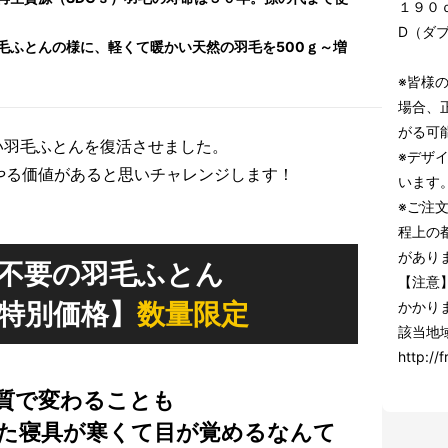
１９０
D（ダ
毛ふとんの様に、軽くて暖かい天然の羽毛を500ｇ～増
※皆様
場合、
がる可
い羽毛ふとんを復活させました。
※デザ
やる価値があると思いチャレンジします！
います
※ご注
程上の
があり
不要の羽毛ふとん
【注意
特別価格】
数量限定
かかり
該当地
http://f
質で変わることも
た寝具が寒くて目が覚めるなんて