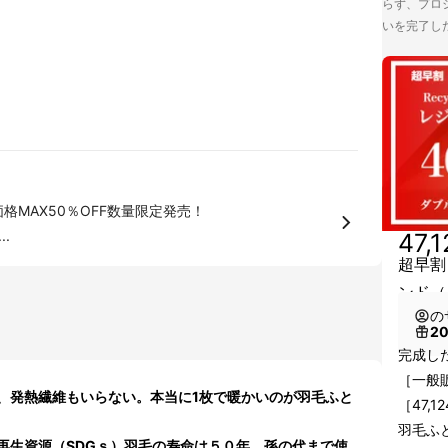
らず、プロジ
いを完了し
格MAX50％OFF数量限定発売！
..
47,
超早割
ンド（
の
2
完成した
［一般販
、発熱繊維もいらない。本当に1枚で暖かいのが羽毛ふと
［47,1
羽毛ふ
再生資源（SDGｓ）羽毛の寿命は５０年。孫の代まで使