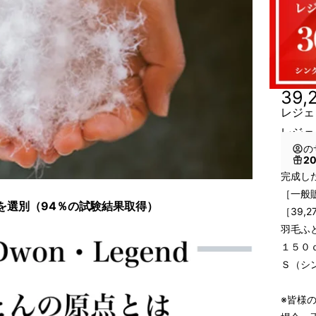
39,
レジェ
レジェ
の
2
完成した
［一般販
を選別（94％の試験結果取得）
［39,2
羽毛ふ
１５０
Ｓ（シ
※皆様