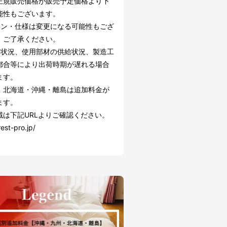
正規販売価格が販売予定価格より下
能性もございます。
イン・仕様は変更になる可能性もござ
。ご了承ください。
文状況、使用部材の供給状況、製造工
都合等により出荷時期が遅れる場合
ます。
】北海道・沖縄・離島は追加料金が
ます。
域は下記URLよりご確認ください。
rest-pro.jp/