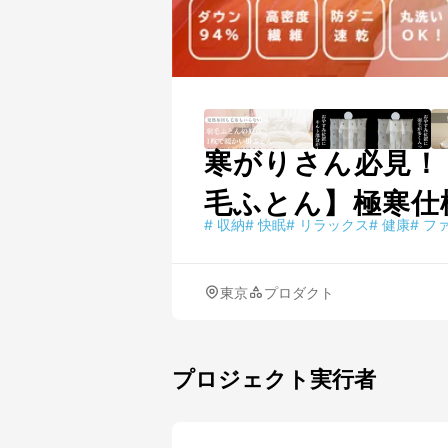
寒がりさん必見！
毛ふとん】極寒仕
#
収納
#
快眠
#
リラックス
#
健康
#
フ
東京
プロダクト
プロジェクト実行者