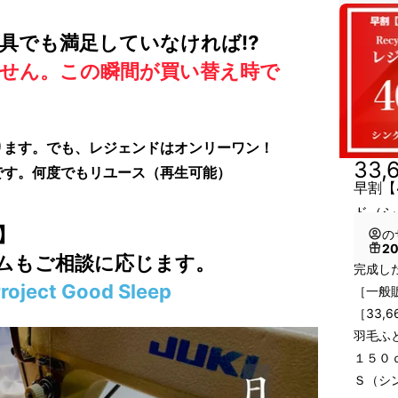
具でも満足していなければ⁉
せん。
この瞬間が買い替え時で
ります。でも、レジェンドはオンリーワン！
33,
です。何度でもリユース（再生可能）
早割【
ド（シ
】
の
2
ムもご相談に応じます。
完成した
roject Good Sleep
［一般販
［33,
羽毛ふ
１５０
Ｓ（シ