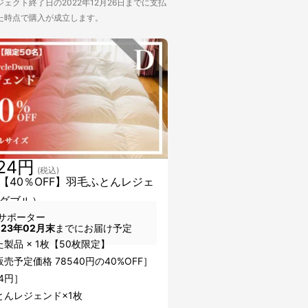
ェクト終了日の2022年12月26日までに支払
た時点で購入が成立します。
124円
(税込)
【40％OFF】羽毛ふとんレジェ
ダブル）
サポーター
023年02月末
までにお届け予定
製品 × 1枚【50枚限定】
売予定価格 78540円の40%OFF］
24円］
とんレジェンド×1枚