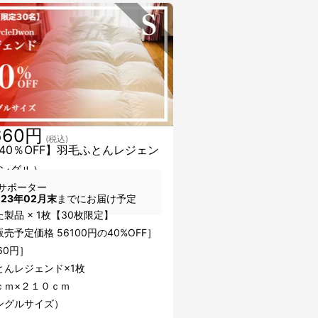
660円
(税込)
40％OFF】羽毛ふとんレジェン
ングル）
サポーター
023年02月末
までにお届け予定
製品 × 1枚【30枚限定】
売予定価格 56100円の40%OFF］
660円］
とんレジェンド×1枚
ｃｍ×２１０ｃｍ
ングルサイズ）