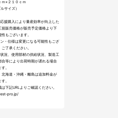
ｃｍ×２１０ｃｍ
ブルサイズ）
の応援購入により量産効率が向上した
正規販売価格が販売予定価格より下
能性もございます。
イン・仕様は変更になる可能性もござ
。ご了承ください。
文状況、使用部材の供給状況、製造工
都合等により出荷時期が遅れる場合
ます。
】北海道・沖縄・離島は追加料金が
ます。
域は下記URLよりご確認ください。
rest-pro.jp/