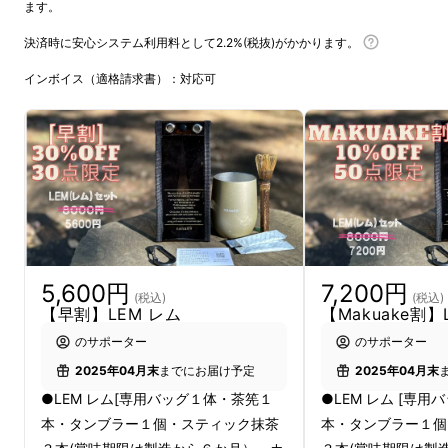
ます。
決済時に安心システム利用料として2.2%(税抜)がかかります。
インボイス（適格請求書）：対応可
リラックスタイムに
LEM！
茶筅で抹茶を点てるということは
5,600円
7,200円
とても大切な意味があります。
(税込)
(税込)
【早割】LEM レム
【Makuake割】
のサポーター
のサポーター
抹茶を点てるとき、
2025年04月末
までにお届け予定
2025年04月末
●LEM レム[専用バッグ１体・茶筅１
●LEM レム [専
本・タンブラー１個・スティック抹茶
本・タンブラー１個
湯気、抹茶の香り、抹茶が点つ様