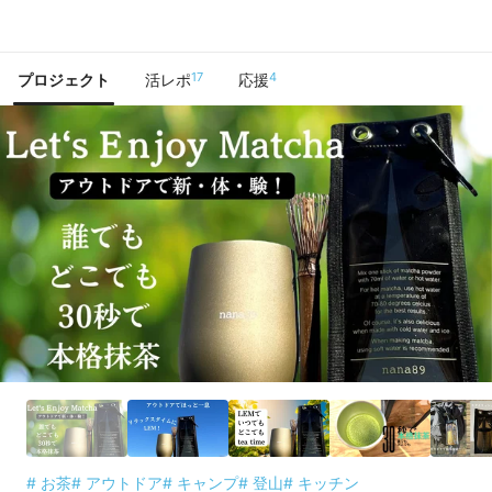
で手に入れよう
17
4
プロジェクト
活レポ
応援
# お茶
# アウトドア
# キャンプ
# 登山
# キッチン