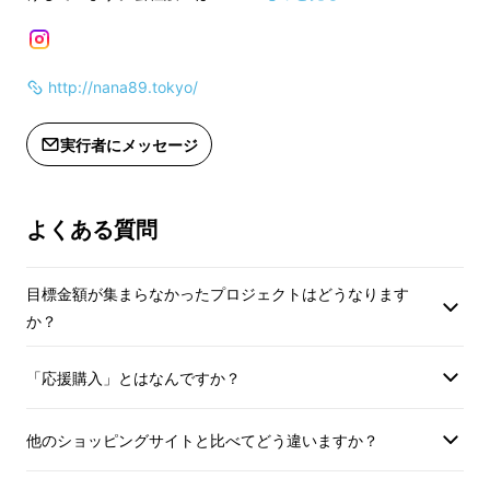
しょう！
http://nana89.tokyo/
実行者にメッセージ
よくある質問
目標金額が集まらなかったプロジェクトはどうなります
か？
だから、今、多くのか
「応援購入」とはなんですか？
たへ！
簡単に抹茶を点
他のショッピングサイトと比べてどう違いますか？
てる新体験を届けた