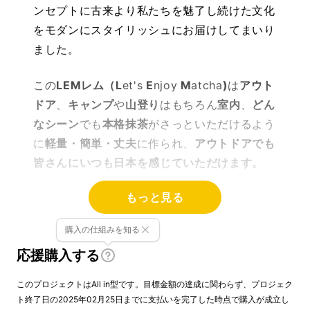
ンセプトに古来より私たちを魅了し続けた文化
をモダンにスタイリッシュにお届けしてまいり
ました。
この
LEMレム（L
et's
E
njoy
M
atcha
)
は
アウト
ドア
、
キャンプ
や
山登り
はもちろん
室内
、
どん
なシーン
でも
本格抹茶
がさっといただけるよう
に
軽量・簡単・丈夫
に作られ、
アウトドアでも
皆さんにいつも日本を感じていただけます。
もっと見る
購入の仕組みを知る
応援購入する
このプロジェクトはAll in型です。目標金額の達成に関わらず、プロジェク
ト終了日の2025年02月25日までに支払いを完了した時点で購入が成立し