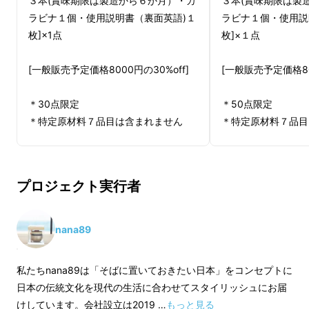
３本(賞味期限は製造から６か月）・カ
３本(賞味期限は製
子、お湯の温もり、周囲の音や流
ラビナ１個・使用説明書（裏面英語)１
ラビナ１個・使用説
枚]×1点
枚]×１点
れる風、段階的に感覚の広がりを
あなたの五感で感じることができ
[一般販売予定価格8000円の30%off]
[一般販売予定価格800
ます。そしていつの間にか集中の
時間に切り替わります。
＊30点限定
＊50点限定
＊特定原材料７品目は含まれません
＊特定原材料７品目
また、抹茶にはテアニンという物
質が多く含まれているため、あな
プロジェクト実行者
たのリラックスタイムに寄り添
うことができます。
nana89
抹茶を点て、いただいた時、あな
私たちnana89は「そばに置いておきたい日本」をコンセプトに
日本の伝統文化を現代の生活に合わせてスタイリッシュにお届
たは抹茶の新感覚を体験するで
けしています。会社設立は2019 …
もっと見る