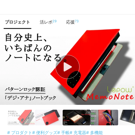
で手に入れよう
29
73
プロジェクト
活レポ
応援
# プロダクト
# 便利グッズ
# 手帳
# 充電器
# 多機能