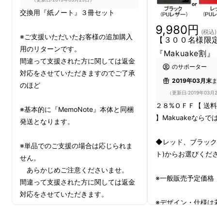
交換用『紙ノート』３冊セット
9,980円
(税込)
※ご支援いただいたお客様の追加購入
『MemoNote』は「デジタル」「アナログ」
【３００名様限定
用のリターンです。
両方で
『Makuake割』
間違って支援された方に関しては返金
便利に
「手書きメモ」
が出来る、
新感覚のノー
のサポーター
対応をさせていただきますのでご了承
トブック
。
2019年03月末
のほど
（更新日:2019年03月
２８%ＯＦＦ【 送
※基本的に『MemoNote』本体と同梱
】Makuakeならで
発送となります。
◆レッド、ブラック
※単品でのご支援の場合は応じられま
ト)からお選びくだ
せん。
あらかじめご注意くださいませ。
※一般販売予定価格：1
間違って支援された方に関しては返金
対応をさせていただきます。
※デザイン・仕様は
可能性もございます