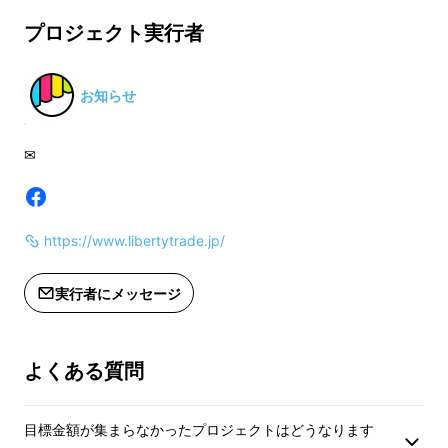
※ここに『MemoNote』本体は含まれ
承ください。
ていません。
プロジェクト実行者
※パーツの供給状況
合、ご注文状況など
お知らせ
※iPhoneXなら、約２回分充電可能​。​​
遅れる場合がござい
7000ｍAh大容量
バッテリーを内蔵
✉
https://www.libertytrade.jp/
実行者にメッセージ
あなたのプライバシーを守ります。
『パターンロック機構』
を搭載したノートブッ
ク（実用新案申請中）
よくある質問
・自分だけのパターンを登録できます。
目標金額が集まらなかったプロジェクトはどうなります