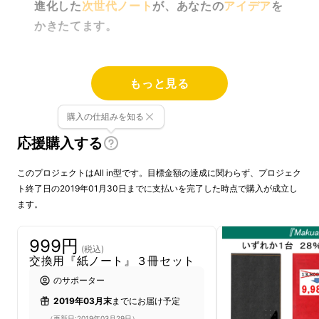
進化した
次世代ノート
が、あなたの
アイデア
を
かきたてます。
もっと見る
購入の仕組みを知る
応援購入する
このプロジェクトはAll in型です。目標金額の達成に関わらず、プロジェク
ト終了日の2019年01月30日までに支払いを完了した時点で購入が成立し
ます。
999円
(税込)
交換用『紙ノート』３冊セット
のサポーター
2019年03月末
までにお届け予定
（更新日:2019年03月29日）