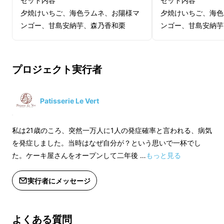
セット内容
セット内容
夕焼けいちご、海色ラムネ、お陽様マ
夕焼けいちご、海色
ンゴー、甘島安納芋、森乃香和栗
ンゴー、甘島安納芋
【特定原材料】乳成分、卵
【特定原材料】乳成
【賞味期限】製造後、冷凍保存（－
【賞味期限】製造後
プロジェクト実行者
18℃以下）120日。解凍後は冷蔵7日。
18℃以下）120日
【糖質量】夕焼けいちご 推定3.7g、海
【糖質量】夕焼けいち
色ラムネ 推定4.5g、お陽様マンゴー
色ラムネ 推定4.5
Patisserie Le Vert
推定6.9g、甘島安納芋 推定6.8g、森
推定6.9g、甘島安納
乃香和栗 推定6.8g
乃香和栗 推定6.8g
私は21歳のころ、突然一万人に1人の発症確率と言われる、病気
を発症しました。当時はなぜ自分が？という思いで一杯でし
冷凍保存ができます！低糖質なのに解
－注意事項－
－注意事項－
た。ケーキ屋さんをオープンして二年後 …
もっと見る
凍しても分離せず、驚く程なめらかな
※個装開封後は、お早めにお召し上が
※個装開封後は、お
舌触りで、いつでも美味しくお召し上
り下さい。
り下さい。
実行者にメッセージ
がりいただけます！
※直射日光、高温多湿を避けて保存し
※直射日光、高温多
てください。
てください。
よくある質問