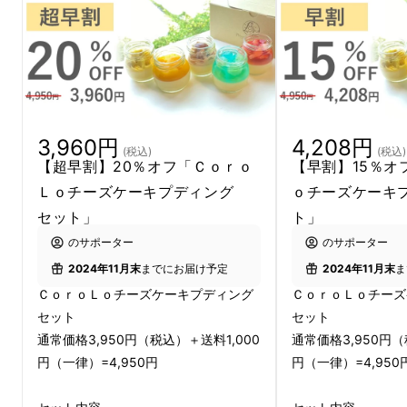
3,960円
4,208円
(税込)
(税込)
【超早割】20％オフ「Ｃｏｒｏ
【早割】15％オ
Ｌｏチーズケーキプディング
ｏチーズケーキ
セット」
ト」
のサポーター
のサポーター
2024年11月末
までにお届け予定
2024年11月末
ま
ＣｏｒｏＬｏチーズケーキプディング
ＣｏｒｏＬｏチーズ
セット
セット
通常価格3,950円（税込）＋送料1,000
通常価格3,950円（
円（一律）=4,950円
円（一律）=4,950