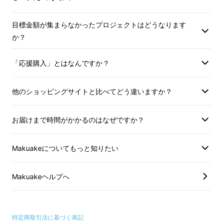
●適格請求書発行事業者登録番号：あ
●適格請求書発行事
り
り
目標金額が集まらなかったプロジェクトはどうなります
※適格請求書発行事業者登録番号の記
※適格請求書発行事
か？
載のあるインボイスが必要な場合は、
載のあるインボイス
Makuakeメッセージにて直接お問合せ
Makuakeメッセ
「応援購入」とはなんですか？
ください。
ください。
インボイス（適格請求書）：対応可
インボイス（適格請
他のショッピングサイトと比べてどう違いますか？
お届けまで時間がかかるのはなぜですか？
Makuakeについてもっと知りたい
Makuakeヘルプへ
特定商取引法に基づく表記