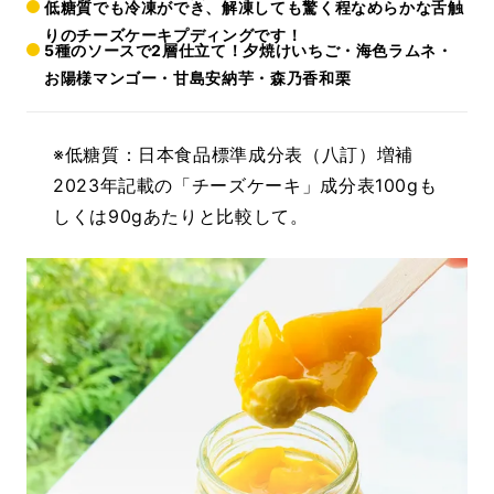
低糖質でも冷凍ができ、解凍しても驚く程なめらかな舌触
りのチーズケーキプディングです！
5種のソースで2層仕立て！夕焼けいちご・海色ラムネ・
お陽様マンゴー・甘島安納芋・森乃香和栗
※低糖質：日本食品標準成分表（八訂）増補
2023年記載の「チーズケーキ」成分表100gも
しくは90gあたりと比較して。