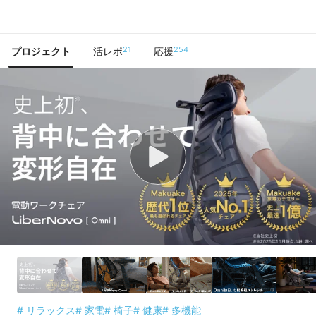
で手に入れよう
21
254
プロジェクト
活レポ
応援
# リラックス
# 家電
# 椅子
# 健康
# 多機能