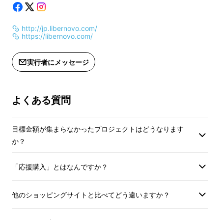
ツはプロジェクトページ下部の「内容
× １
物」をご参照ください。
+ 各製品説明書
▪️Omni独自のストレッチモードが、5分間背骨
http://jp.libernovo.com/
※デザイン・仕様は変更になる可能性
※チェアとフットレ
を
気持ちよ〜くストレッチ
。
https://libernovo.com/
もございます。あらかじめご了承くだ
一のものとなります
次なる挑戦への
モチベーションを高める
こと間
さい。
実行者にメッセージ
違いなし！
※ご注文状況、使用部材の供給状況、
※送料無料（国内配
製造工程上の都合等により出荷時期が
※本製品は組立が必
遅れる場合がございます。
ツはプロジェクトペ
よくある質問
※皆様の応援購入により量産効率が向
物」をご参照くださ
上した場合、正規販売価格が販売予定
※デザイン・仕様は
価格より下がる可能性もございます。
もございます。あら
目標金額が集まらなかったプロジェクトはどうなります
さい。
か？
※ご注文状況、使用
製造工程上の都合等
「応援購入」とはなんですか？
遅れる場合がござい
※皆様の応援購入に
他のショッピングサイトと比べてどう違いますか？
上した場合、正規販
価格より下がる可能