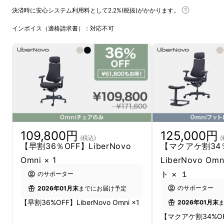
決済時に安心システム利用料として2.2%(税抜)がかかります。
インボイス（適格請求書）：対応不可
109,800円
125,000円
(税込)
(
【早割36％OFF】LiberNovo
【マクアケ割34
Omni × 1
LiberNovo O
ト × １
のサポーター
▪️ゴロゴロ姿勢を変えても、常に
瞬時にフィッ
のサポーター
2026年01月末
までにお届け予定
ト
して身体の
負担を軽減
！
【早割36%OFF】LiberNovo Omni ×1
2026年01月末
Omniは動きに
自動的に付随
する「ダイナミッ
【マクアケ割34%OFF