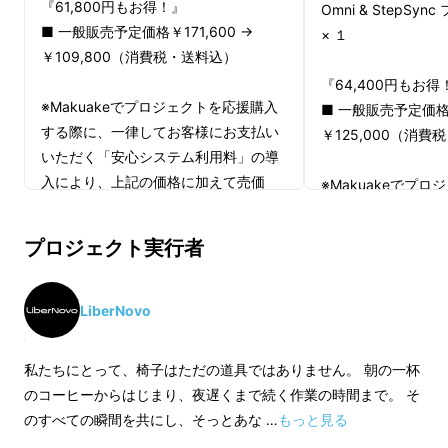
『61,800円もお得！』
Omni & StepS
クサポート」機能を搭載。
■ 一般販売予定価格￥171,600 →
× １
￥109,800（消費税・送料込）
『64,400円もお得
※Makuakeでプロジェクトを応援購入
■ 一般販売予定価格￥
する際に、一律してお客様にお支払い
￥125,000（消費
いただく「安心システム利用料」の導
入により、上記の価格に加えて売価
※Makuakeでプ
×2.42％（税込）が決済画面でかかり
する際に、一律して
ます。
いただく「安心シス
プロジェクト実行者
入により、上記の価
■ お届け内容
×2.42％（税込）
・LiberNovo Omni 電動ワークチェア
ます。
LiberNovo
× 1
+ 説明書
■ お届け内容
私たちにとって、椅子はただの道具ではありません。 朝の一杯
・LiberNovo O
のコーヒーからはじまり、夜遅くまで続く作業の時間まで。 そ
※送料無料（国内配送のみ）
× １
のすべての瞬間を共にし、そっとあな …
もっと見る
※本製品は組立が必要です。各種パー
・LiberNovo St