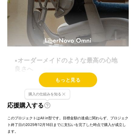
▪️オーダーメイドのような最高の心地
良さへ
もっと見る
LiberNovo Omni
（リベルノヴォ オムニ）
は、ボタン一つで背中がロボットのように動
購入の仕組みを知る
き、合わせてくれるチェア。
応援購入する
「合う」「合わない」から解放、一人ひとりの
『
パーフェクトフィット
』を実現！
このプロジェクトはAll in型です。目標金額の達成に関わらず、プロジェク
ト終了日の2025年12月16日までに支払いを完了した時点で購入が成立し
ます。