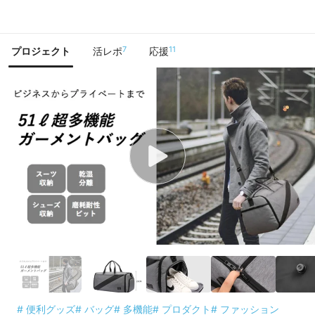
で手に入れよう
7
11
プロジェクト
活レポ
応援
# 便利グッズ
# バッグ
# 多機能
# プロダクト
# ファッション