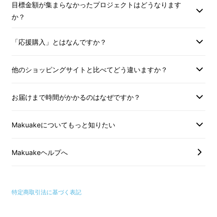
目標金額が集まらなかったプロジェクトはどうなります
・３〜５日の出張にも対応する容量の大きな
か？
バッグがあったら・・・・・。
「応援購入」とはなんですか？
他のショッピングサイトと比べてどう違いますか？
そんなビジネスマンの悩みを解決するために製
作したのが
「180°全開！スーツにシワなし！
お届けまで時間がかかるのはなぜですか？
シューズも収納！51ℓ超多機能ガーメントバッ
グ！」。
超多機能で収納力抜群なバッグです！
Makuakeについてもっと知りたい
これさえあれば、出張も、仕事前のジムも、快
適になるでしょう！あなたの生活に少しでもお
Makuakeヘルプへ
役に立てれば嬉しいです！ぜひともご支援よろ
しくお願いします。
特定商取引法に基づく表記