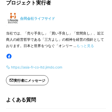
プロジェクト実行者
合同会社ライフサイド
当社では、「売り手良し」「買い手良し」「世間良し」、近江
商人の経営哲学である「三方よし」の精神を経営の指針として
おります。日本と世界をつなぐ「オンリー …
もっと見る
こんな悩みありませんか？
https://asia-fr-co-ltd.jimdo.com
・スーツを、折り目・シワなく、入れられる
バッグがあったら・・・。
実行者にメッセージ
・シューズも入れられたら言うことないの
に・・・。
よくある質問
・汗をかいたウェア、濡れたタオルを分けて入
れられるバッグがあったら・・・。