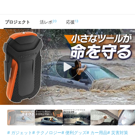
で手に入れよう
20
13
プロジェクト
活レポ
応援
# ガジェット
# テクノロジー
# 便利グッズ
# カー用品
# 災害対策