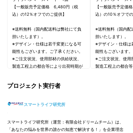
【一般販売予定価格 6,480円（税
【一般販売予定価格 
込）の12％オフでのご提供】
込）の10％オフで
※送料無料（国内配送料は弊社にて負
※送料無料（国内配
担いたします）。
担いたします）。
※デザイン・仕様は若干変更になる可
※デザイン・仕様は
能性もございます。ご了承ください。
能性もございます。
※ご注文状況、使用部材の供給状況、
※ご注文状況、使用
製造工程上の都合等により出荷時期が
製造工程上の都合等
遅れる場合がございます。
遅れる場合がござい
※応援購入後のキャンセルはできませ
※応援購入後のキャ
プロジェクト実行者
ん。
ん。
スマートライフ研究所
▶強く押し当てる様にして割ります
スマートライフ研究所（運営：有限会社ドリームチーム）は、
「あなたの悩みを世界の誰かの知恵で解決する！」を企業理念