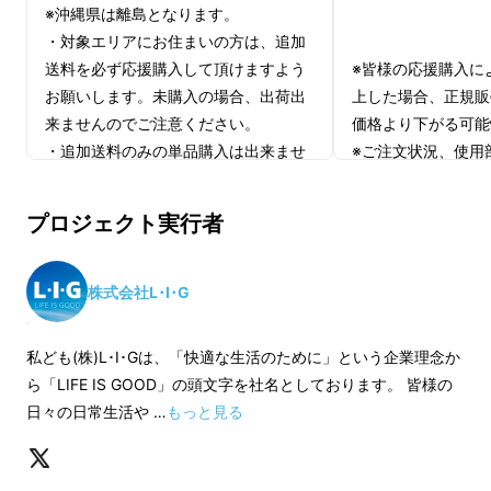
※沖縄県は離島となります。
・対象エリアにお住まいの方は、追加
送料を必ず応援購入して頂けますよう
※皆様の応援購入に
お願いします。未購入の場合、出荷出
上した場合、正規販
来ませんのでご注意ください。
価格より下がる可能
・追加送料のみの単品購入は出来ませ
※ご注文状況、使用
ん。
製造工程上の都合等
※単品購入の場合、キャンセルする場
遅れる場合がありま
プロジェクト実行者
合がございます。
株式会社L･I･G
私ども(株)L･I･Gは、「快適な生活のために」という企業理念か
ら「LIFE IS GOOD」の頭文字を社名としております。 皆様の
日々の日常生活や …
もっと見る