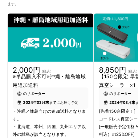
ます。
2,000円
8,850円
(税込)
(税込)
※単品購入不可※沖縄・離島地域
【150台限定 
用追加送料
真空シーラー×1
のサポーター
のサポーター
2024年03月末
までにお届け予定
2024年03月末
・沖縄／離島向けの追加送料となりま
[先着150台限定！]
す。
コードレス真空シー
・北海道、本州、四国、九州エリア以
[一般販売予定価格￥
外の離島が該当となります。
料込）の25%OFF]