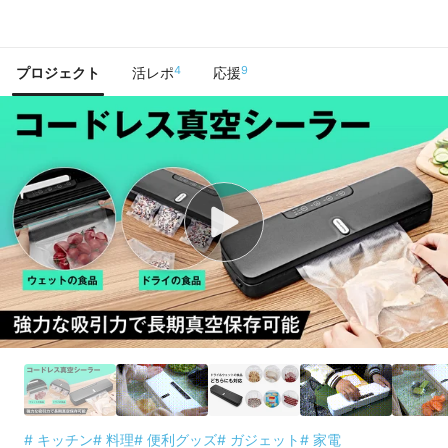
で手に入れよう
4
9
プロジェクト
活レポ
応援
# キッチン
# 料理
# 便利グッズ
# ガジェット
# 家電