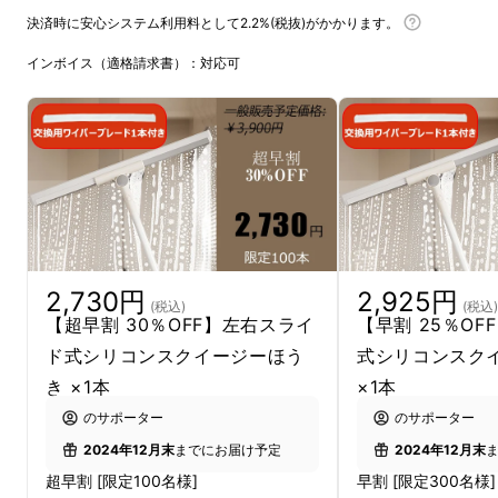
『左右スライド式シリコンスクイージーほう
決済時に安心システム利用料として2.2%(税抜)がかかります。
き』をご紹介致します。
インボイス（適格請求書）：対応可
2,730円
2,925円
(税込)
(税込)
【超早割 30％OFF】左右スライ
【早割 25％O
ド式シリコンスクイージーほう
式シリコンスク
き ×1本
×1本
のサポーター
のサポーター
2024年12月末
までにお届け予定
2024年12月末
超早割 [限定100名様]
早割 [限定300名様]