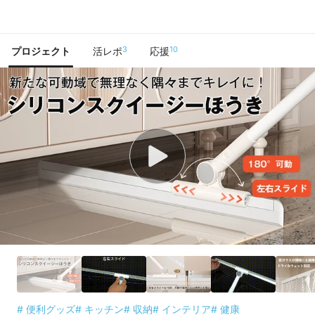
で手に入れよう
3
10
プロジェクト
活レポ
応援
# 便利グッズ
# キッチン
# 収納
# インテリア
# 健康