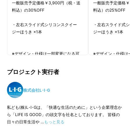
ワイドブレードはシリコン製の二層構造で適度
一般販売予定価格￥3,900円（税・送
一般販売予定価格￥3
な柔らかさと反発性を兼ね備え、しっかりとゴ
料込）の30%OFF
料込）の25%OFF
ミやホコリ、水分をかき出します。ポールとブ
・左右スライド式シリコンスクイー
・左右スライド式シ
レードのジョイント部は180°可動し、ブレー
ジーほうき ×1本
ジーほうき ×1本
ドとのジョイント位置を左右にスライドさせる
ことも可能です。この左右スライド機能で家具
と床の隙間などの手の届きにくい場所も容易に
※デザイン・仕様は一部変更になる可
※デザイン・仕様は
掃除ができます。
能性もございます。ご了承ください。
能性もございます。
※ご注文状況、使用部材の供給状況、
※ご注文状況、使用
プロジェクト実行者
製造工程上の都合等により出荷時期が
製造工程上の都合等
遅れる場合があります。
遅れる場合がありま
※皆様のご応援購入量産効率が向上し
※皆様のご応援購入
株式会社L･I･G
た場合、正規販売価格が販売予定価格
た場合、正規販売価
より下がる可能性もございます。
より下がる可能性も
私ども(株)L･I･Gは、「快適な生活のために」という企業理念か
従来のスクイージーのワイパーブレード部は硬
※適格請求書発行事業者登録番号：あ
※適格請求書発行事
ら「LIFE IS GOOD」の頭文字を社名としております。 皆様の
めの素材が多く、床面にフィットしづらい等の
り
り
日々の日常生活や …
もっと見る
問題がありました。また、長期使用することで
（適格請求書発行事業者登録番号の記
（適格請求書発行事