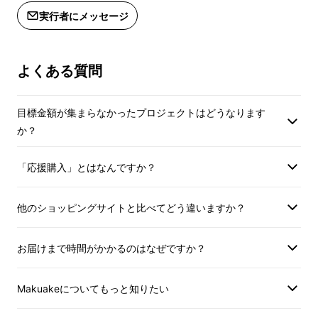
劣化しブレードの一部が破損し不均一により、
載のあるインボイスが必要な場合は、
載のあるインボイス
実行者にメッセージ
Makuakeメッセージにて実行者に直接
Makuakeメッセ
床との隙間が出来てしまうことで、さらに掃除
お問い合わせください）
お問い合わせくださ
しづらくなってしまいます。
よくある質問
（1）二層構造設計のワイパーブ
目標金額が集まらなかったプロジェクトはどうなります
レード
か？
「応援購入」とはなんですか？
当社独自設計の二層構造ワイパーブレードによ
り、優れた耐摩耗性を有しており、長期および
他のショッピングサイトと比べてどう違いますか？
高頻度の使用においても劣化を防ぎ正常な状態
をキープすることができます。
お届けまで時間がかかるのはなぜですか？
ワイパーブレードが正常な状態で清潔に保つこ
Makuakeについてもっと知りたい
とで、ホコリや汚れ、水を簡単にかき出すだけ
でなく、頑固な汚れや髪の毛などの細かなゴミ