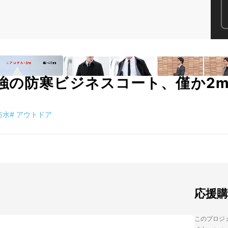
強の防寒ビジネスコート、僅か2
防水
#
アウトドア
応援
このプロジェク