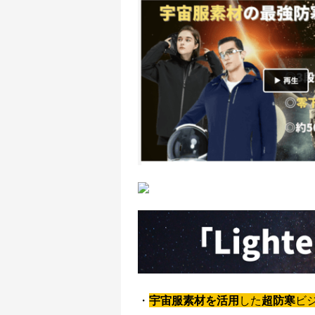
・
宇宙服素材を活用
した
超防寒
ビ