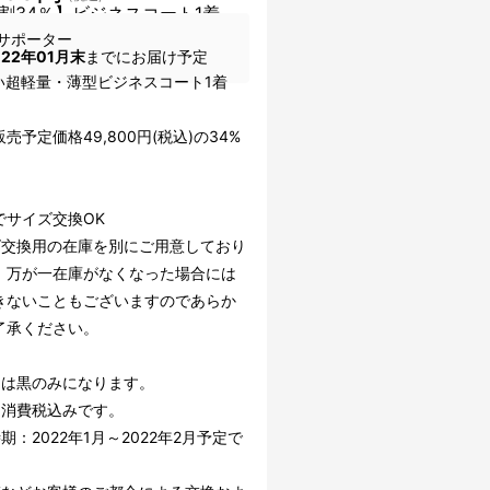
割34％】ビジネスコート1着
サポーター
022年01月末
までにお届け予定
い超軽量・薄型ビジネスコート1着
売予定価格49,800円(税込)の34%
］
でサイズ交換OK
ズ交換用の在庫を別にご用意しており
、万が一在庫がなくなった場合には
きないこともございますのであらか
了承ください。
ーは黒のみになります。
は消費税込みです。
期：2022年1月～2022年2月予定で