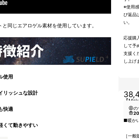
※使用
び返品
い。
ャケットと同じエアロゲル素材を使用しています。
応援購
して予
支援く
し上げ
ル使用
38,
イリッシュな設計
【Ma
の
も快適
2
■暖か
軽くて動きやすい
［一般販