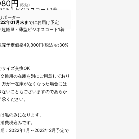
980円
(税込)
30％】ビジネスコート1着
サポーター
022年01月末
までにお届け予定
い超軽量・薄型ビジネスコート1着
売予定価格49,800円(税込)の30%
］
でサイズ交換OK
ズ交換用の在庫を別にご用意しており
、万が一在庫がなくなった場合には
きないこともございますのであらか
了承ください。
ーは黒のみになります。
は消費税込みです。
期：2022年1月～2022年2月予定で