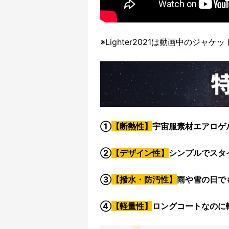
※Lighter2021は動画中のジ
①
【断熱性】
宇宙服素材エアロゲ
②
【デザイン性】
シンプルでスタ
③
【撥水・防汚性】
雨や雪の日で
④
【軽量性】
ロングコートなのに