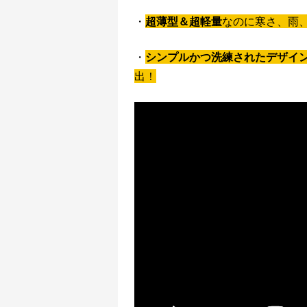
・
超薄型＆超軽量
なのに寒さ、雨
・
シンプルかつ洗練されたデザイ
出！