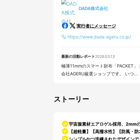
DADA株式会社
実行者にメッセージ
https://www.dada-ageru.co.jp/
最新の活動レポート
2026.03.13
極薄11mmのスマート財布「PACKET」｜3月14日9:00
会社AGERU厳選ショップです。 いつ...
ストーリー
宇宙服素材エアロゲル採用、2mm
【超軽量】【高撥水性】【防風・防
シンプルかつ洗練されたデザインで