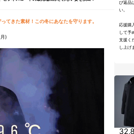
び返品
い。
守ってきた素材！この冬にあなたを守ります。
応援購
して予
月)
支援く
し上げ
32,