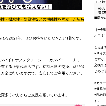
【超早
の
2
■暖か
寒性・撥水性・防風性などの機能性を両立した新時
［一般販
オフ！
れる2021年、ぜひお持ちいただきたい1着です。
１度ま
※サイ
ますが
ャンハイ）ナノテクノロジー・カンパニー・リミ
交換で
を有する正規代理店です。初期不良の交換、商品保
じめご
も万全に行いますので、安心してご利用ください。
※カラ
※価格
大変多くの方からご支援を頂いています。
※配送時
す。