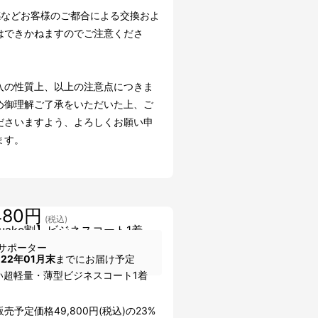
感などお客様のご都合による交換およ
はできかねますのでご注意くださ
入の性質上、以上の注意点につきま
め御理解ご了承をいただいた上、ご
ださいますよう、よろしくお願い申
ます。
480円
(税込)
kuake割】ビジネスコート1着
サポーター
022年01月末
までにお届け予定
い超軽量・薄型ビジネスコート1着
売予定価格49,800円(税込)の23%