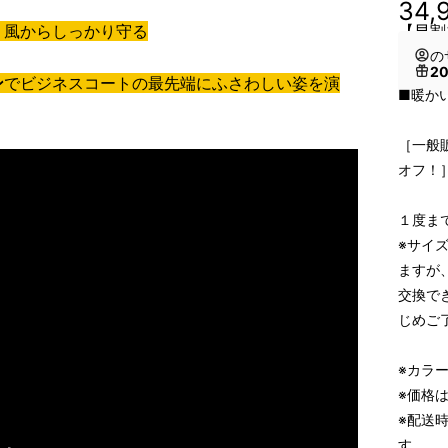
34,
、風からしっかり守る
【早割
の
2
ン
でビジネスコート
の最先端にふさわしい姿を演
■暖か
［一般販
オフ！
１度ま
※サイ
ますが
交換で
じめご
※カラ
※価格
※配送時
す。