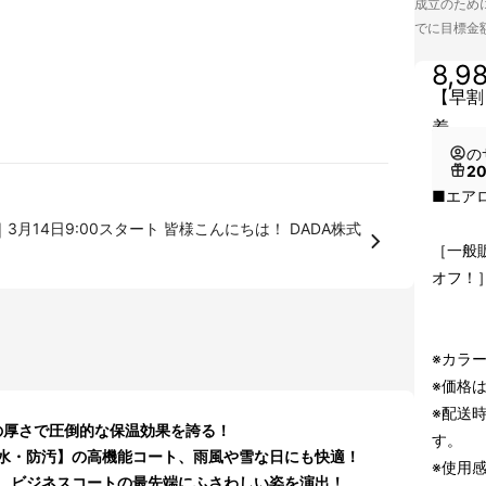
成立のために
でに目標金
8,9
【早割
着
の
2
■エア
スタート 皆様こんにちは！ DADA株式
［一般販
オフ！
※カラ
※価格
※配送時
の厚さで圧倒的な保温効果を誇る！
す。
水・防汚】の高機能コート、雨風や雪な日にも快適！
※使用
、ビジネスコートの最先端にふさわしい姿を演出！