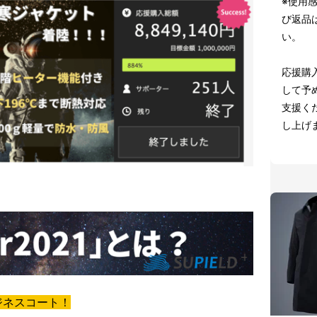
※使用
び返品
い。
応援購
して予
支援く
し上げ
ジネスコート！