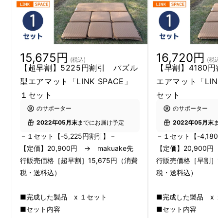
●川原でのキャンプや釣りは石ころばかりで座
るとお尻が痛い。
15,675円
16,720円
●不慣れなアウトドアチェアに長時間座ってい
(税込)
(税
【超早割】5225円割引 パズル
【早割】4180
ると足腰がきつい。
型エアマット「LINK SPACE」
エアマット「LIN
１セット
セット
●心地よい風にあおられて芝生でお昼寝してい
のサポーター
のサポーター
たら、いつの間にか体の節々に痛みが…
2022年05月末
までにお届け予定
2022年05月末
●テントの中で寝るのはいいけど寝心地が悪く
－１セット【-5,225円割引】－
－１セット【-4,1
【定価】20,900円 → makuake先
【定価】20,900円
快適に眠れない。
行販売価格［超早割］15,675円（消費
行販売価格［早割］1
税・送料込）
税・送料込）
●長時間のスポーツ観戦。でも椅子やベンチが
固く座り心地が悪い。
■完成した製品 x １セット
■完成した製品 x
■セット内容
■セット内容
・・・こんなことでは、せっかくの楽しみも半