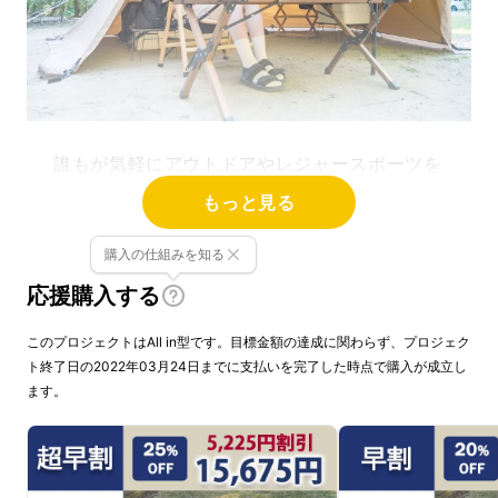
誰もが気軽にアウトドアやレジャースポーツを
楽しめるようになったいま、多くの人が「おそ
もっと見る
と時間」に癒しを求めています。
購入の仕組みを知る
しかし・・・
応援購入する
このプロジェクトはAll in型です。目標金額の達成に関わらず、プロジェク
ト終了日の2022年03月24日までに支払いを完了した時点で購入が成立し
ます。
●レジャーシートの上に長時間座っていると座
り方によってはお尻や足が痛くなる。