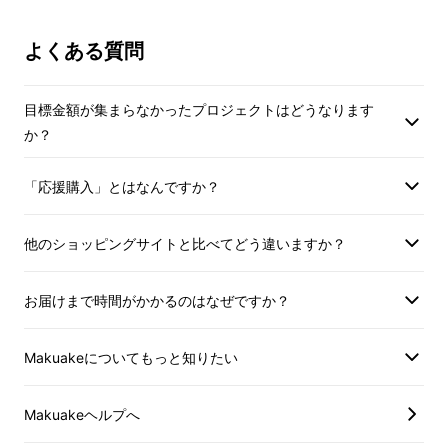
よくある質問
私達はそんな様々なおそと時間をあらゆるシー
ンで心地よく過ごしていただくために、
お好み
に合わせて自由自在に快適スペースを作ること
目標金額が集まらなかったプロジェクトはどうなります
が出来るマット
を開発しました。
か？
「応援購入」とはなんですか？
他のショッピングサイトと比べてどう違いますか？
お届けまで時間がかかるのはなぜですか？
青い太陽と温かい日差しの下、自然や人とつな
がる貴重な時間。
Makuakeについてもっと知りたい
そんなひとときを「より快適に、より心地よく
楽しんでほしい。」
Makuakeヘルプへ