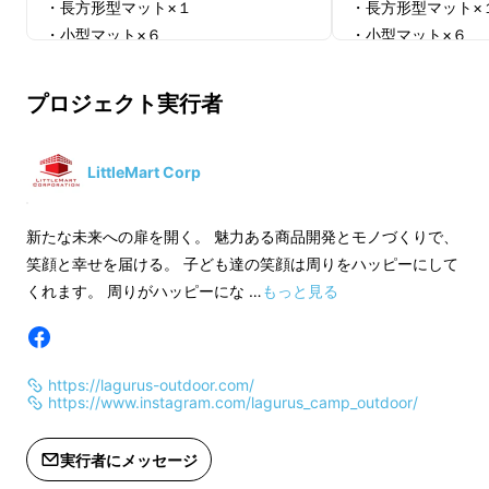
・長方形型マット×１
・長方形型マット×
減してしまいます。
・小型マット×６
・小型マット×６
・マット用収納袋（小）×６
・マット用収納袋（
おそと時間と一言で言っても、キャンプやバー
・マット用収納袋（中）×１
・マット用収納袋（
プロジェクト実行者
ベキュー、釣りやスポーツなどのレジャーなど
・マット用収納袋（大）×１
・マット用収納袋（
その形は様々。
・手動ポンプ×１
・手動ポンプ×１
・取扱説明書
・取扱説明書
LittleMart Corp
※より快適にご使用いただくことを理
※より快適にご使用
由にデザイン・仕様は変更になる可能
由にデザイン・仕様
新たな未来への扉を開く。 魅力ある商品開発とモノづくりで、
性もございます。ご了承ください。
性もございます。ご
笑顔と幸せを届ける。 子ども達の笑顔は周りをハッピーにして
※皆様の応援購入により量産効率が向
※皆様の応援購入に
くれます。 周りがハッピーにな …
もっと見る
上した場合、正規販売価格が販売予定
上した場合、正規販
価格より下がる可能性もございます。
価格より下がる可能
https://lagurus-outdoor.com/
https://www.instagram.com/lagurus_camp_outdoor/
実行者にメッセージ