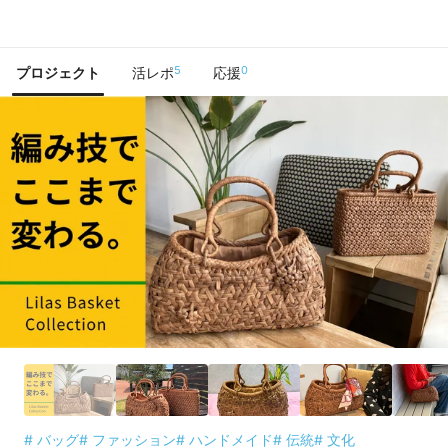
で手に入れよう
5
0
プロジェクト
活レポ
応援
# バッグ
# ファッション
# ハンドメイド
# 伝統
# 文化