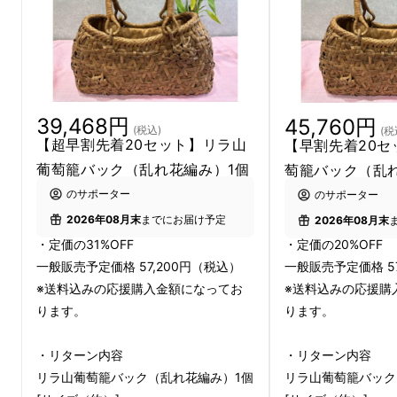
新作① 乱れ花編み
39,468円
45,760円
(税込)
(税
【超早割先着20セット】リラ山
【早割先着20セ
葡萄籠バック（乱れ花編み）1個
萄籠バック（乱
のサポーター
のサポーター
2026年08月末
までにお届け予定
2026年08月末
・定価の31%OFF
・定価の20%OFF
一般販売予定価格 57,200円（税込）
一般販売予定価格 5
※送料込みの応援購入金額になってお
※送料込みの応援購
ります。
ります。
・リターン内容
・リターン内容
リラ山葡萄籠バック（乱れ花編み）1個
リラ山葡萄籠バック