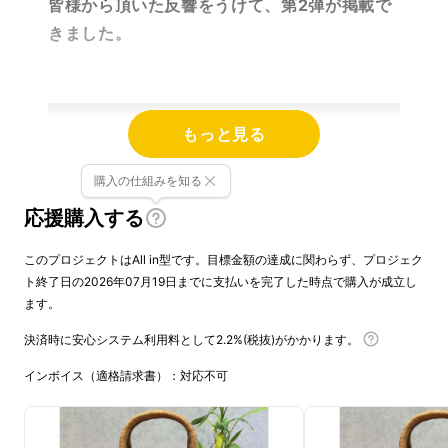
皆様から頂いた反響をうけて、第2弾が掲載で
きました。
【リラ】ブランド紹介
もっと見る
購入の仕組みを知る
応援購入する
このプロジェクトはAll in型です。目標金額の達成に関わらず、プロジェク
ト終了日の2026年07月19日までに支払いを完了した時点で購入が成立し
ます。
決済時に安心システム利用料として2.2%(税抜)がかかります。
インボイス（適格請求書）：対応不可