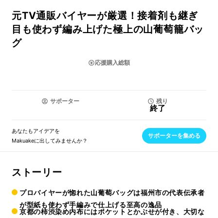
元TV通販バイヤーが厳選！接着剤も継ぎ
目も使わず編み上げた極上の山葡萄籠バッ
グ
応援購入総額
サポーター
残り
終了
あなたもアイデアを
サポーターを集める
Makuakeに出してみませんか？
ストーリー
プロバイヤーが惚れた山葡萄バッグは福州市の代表伝承者
が型紙も使わず手編みで仕上げる至高の逸品
京都の柿渋染め内布にはポケットとかぶせが付き、大切な