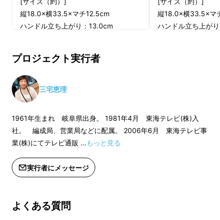
[サイズ（約）]
[サイズ（約）]
縦18.0×横33.5×マチ12.5cm
縦18.0×横33.5×マ
ハンドル立ち上がり：13.0cm
ハンドル立ち上がり：
[重量（約）]
[重量（約）]
500g
500g
プロジェクト実行者
ハンドルスカーフ 1枚
ハンドルスカーフ 
（長さ：約87cm、幅：約5cm）
（長さ：約87cm、
※手作りのため、サイズや色味に若干
※手作りのため、サ
三宅恵理
の個体差があります。
の個体差があります
※商品の仕様、デザインに関しまして
※商品の仕様、デザ
1961年生まれ 岐阜県出身。 1981年4月 東海テレビ(株)入
は一部変更になる可能性もございま
は一部変更になる可
社。 編成局、営業局などに配属。 2006年6月 東海テレビ事
す。ご了承ください。
す。ご了承ください
業(株)にてテレビ通販 …
もっと見る
※内布にペットボトルなどの水滴が付
※内布にペットボト
きますと滲んでしまう場合があります
きますと滲んでしま
実行者にメッセージ
のでご注意ください
のでご注意ください
※直射日光を避け、風通しの良い場所
※直射日光を避け、
で保管。ビニール袋での保管は、湿度
で保管。ビニール袋
よくある質問
がこもってしまう為避けて下さい
がこもってしまう為