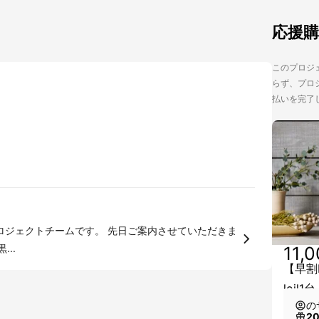
応援
このプロジェ
らず、プロジ
払いを完了
...
11,
【早割M
loil1
の
2