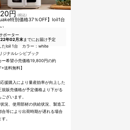
420円
(税込)
uake特別価格37％OFF】loil1台
te）
サポーター
022年02月末
までにお届け予定
loil 1台 カラー：white
lオリジナルレシピブック
ー希望小売価格19,800円の約
FF+送料無料】
の応援購入により量産効率が向上した
正規販売価格が予定価格より下がる
もございます。
文状況、使用部材の供給状況、製造工
都合等により出荷時期が遅れる場合
ます。