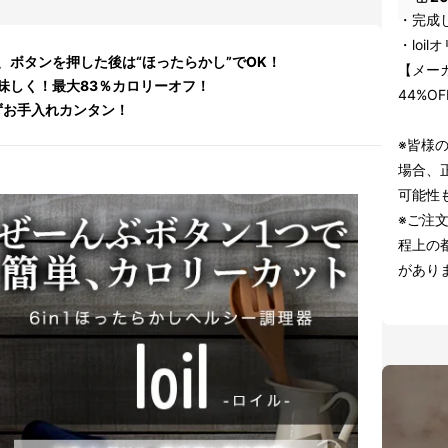
・完成した
・loi
ボタンを押した後は“ほったらかし”でOK！
【メーカ
味しく！最大83％カロリーオフ！
44%O
かずお手入れカンタン！
※皆様
場合、
可能性
※ご注
程上の
があり