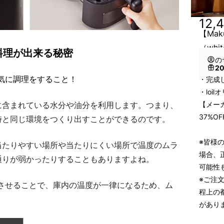
12,
【Mak
（whi
料理が出来る秘密
の
2
一気に調理をすること！
・完成した
・loi
【メーカ
に含まれている水分や油分を利用します。つまり、
37%O
時と同じ環境をつくり出すことができるのです。
※皆様
当たりやすい場所や当たりにくい場所で温度のムラ
場合、
通りが弱かったりすることもありますよね。
可能性
※ご注
循環させることで、庫内の温度が一律になるため、ム
程上の
があり