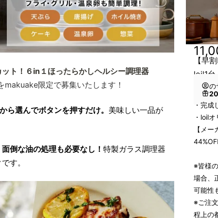
11,
【早割M
ット！６in１ほったらかしヘルシー調理器
loil1
makuake限定で募集いたします！
の
2
・完成した
ドから選んでボタンを押すだけ。
美味しい一品が
・loi
【メーカ
44%O
、
面倒な油の処理も必要なし！
特製ガラス調理器
クです。
※皆様
場合、
可能性
※ご注
程上の