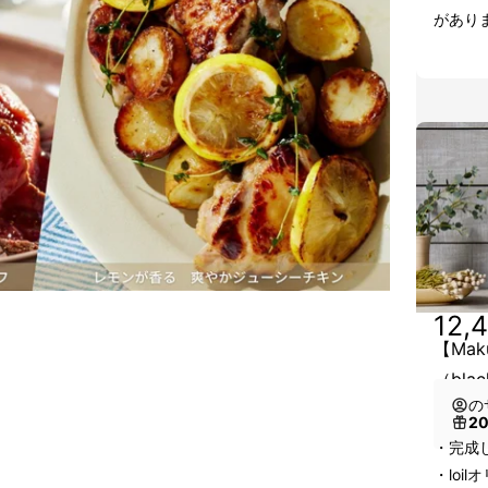
があり
12,
【Mak
（bla
の
2
・完成した
・loi