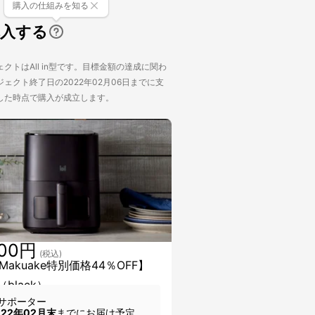
購入の仕組みを知る
購入する
クトはAll in型です。目標金額の達成に関わ
ェクト終了日の2022年02月06日までに支
した時点で購入が成立します。
000円
(税込)
akuake特別価格44％OFF】
台（black）
サポーター
022年02月末
までにお届け予定