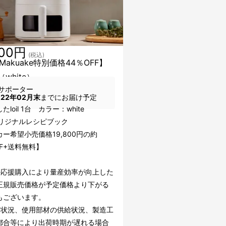
000円
(税込)
akuake特別価格44％OFF】
台（white）
サポーター
022年02月末
までにお届け予定
loil 1台 カラー：white
lオリジナルレシピブック
ー希望小売価格19,800円の約
FF+送料無料】
の応援購入により量産効率が向上した
正規販売価格が予定価格より下がる
もございます。
文状況、使用部材の供給状況、製造工
都合等により出荷時期が遅れる場合