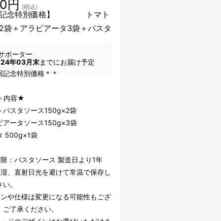
10円
(税込)
回記念特別価格】 トマト
2袋＋アラビアータ3袋＋パスタ
サポーター
024年03月末
までにお届け予定
回記念特別価格＊＊
ト内容★
パスタソース150g×2袋
アータソース150g×3袋
 500g×1袋
期限：パスタソース 製造日より1年
多湿、直射日光を避けて常温で保存し
さい。
インや仕様は変更になる可能性もござ
。ご了承ください。