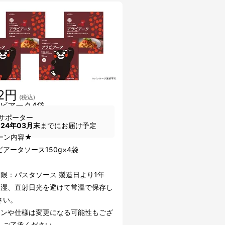
12円
(税込)
ラビアータ4袋
サポーター
024年03月末
までにお届け予定
ーン内容★
アータソース150g×4袋
期限：パスタソース 製造日より1年
多湿、直射日光を避けて常温で保存し
さい。
インや仕様は変更になる可能性もござ
。ご了承ください。