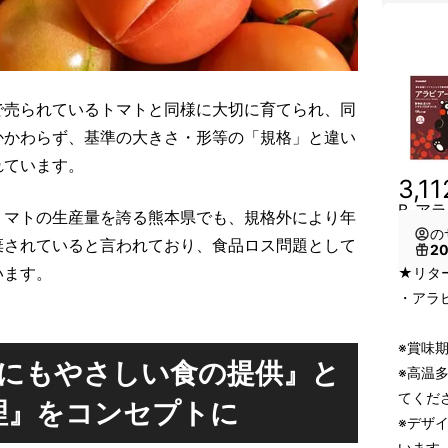
で売られているトマトと同様に大切に育てられ、同
かかわらず、基準の大きさ・形等の「規格」と違い
れています。
3,1
B_ア
トマトの生産量を誇る熊本県でも、規格外により年
の
棄されていると言われており、食品ロス問題として
2
います。
★リタ
・アラビ
※賞味
にもやさしい食の提供』と
※高温
てくだ
理』をコンセプトに
※デザ
います