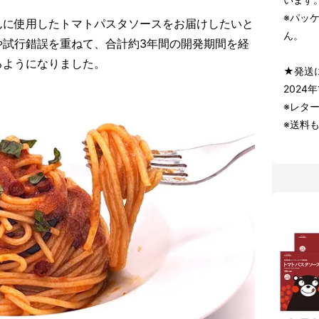
※パッ
んに使用したトマトパスタソースをお届けしたいと
ん。
や試行錯誤を重ねて、合計約3年間の開発期間を経
るようになりました。
★発送
2024
※レタ
※送料