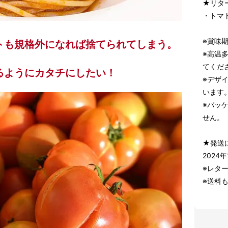
★リタ
・トマト
※賞味
トも規格外になれば捨てられてしまう。
※高温
てくだ
るようにカタチにしたい！
※デザ
います
※パッ
せん。
★発送
2024
※レタ
※送料