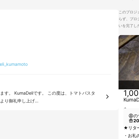
このプロジェ
らず、プロジ
いを完了し
eli_kumamoto
1,0
liです。 この度は、トマトパスタ
Kum
り御礼申し上げ...
へ
の
2
★リタ
・お礼