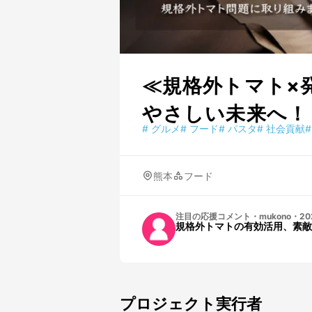
≪規格外トマト×
やさしい未来へ！
#
グルメ
#
フード
#
パスタ
#
社会貢献
#
熊本
フード
注目の応援コメント
・
mukono
・
20
規格外トマトの有効活用、素
プロジェクト実行者