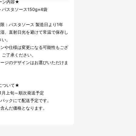
ーン内容★
パスタソース150g×4袋
期限：パスタソース 製造日より1年
多湿、直射日光を避けて常温で保存し
さい。
インや仕様は変更になる可能性もござ
。ご了承ください。
ケージのデザインはお選びいただけま
について★
年1月上旬～順次発送予定
ーパックにて配送予定です。
も含んだ価格となります。