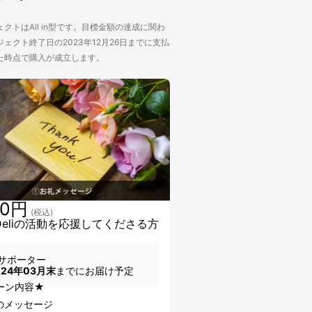
クトはAll in型です。目標金額の達成に関わ
ェクト終了日の2023年12月26日までに支払
た時点で購入が成立します。
00円
(税込)
aDeliの活動を応援してくださる方
サポーター
024年03月末
までにお届け予定
ーン内容★
のメッセージ