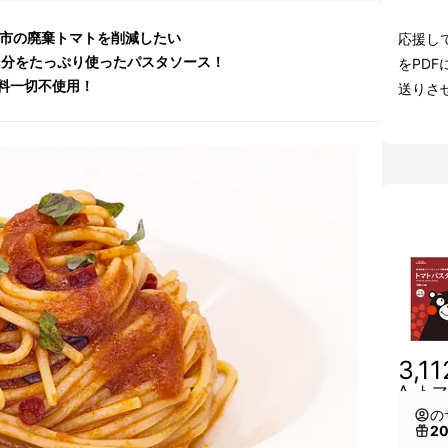
代市の廃棄トマトを削減したい
応援し
食)分をたっぷり使ったパスタソース！
をPDF
料一切不使用！
送りさ
3,1
A_ト
の
2