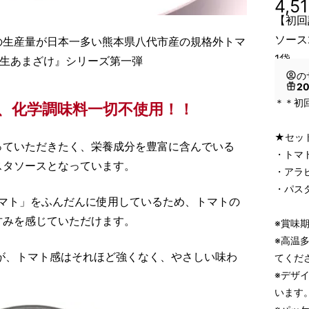
4,5
【初
ソース
の生産量が日本一多い熊本県八代市産の規格外トマ
1袋
酵生あまざけ』シリーズ第一弾
の
2
＊＊初
料、化学調味料一切不使用！！
★セッ
っていただきたく、栄養成分を豊富に含んでいる
・トマト
スタソースとなっています。
・アラビ
・パスタ
分のトマト」をふんだんに使用しているため、トマトの
甘みを感じていただけます。
※賞味
※高温
が、トマト感はそれほど強くなく、やさしい味わ
てくだ
※デザ
います