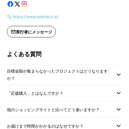
※ご注文状況・使用部材の供給状況・
※ご注文状況・使用
Looktechは議事録の自動生成、翻訳、情報検
製造工程上の都合等により、出荷時期
製造工程上の都合等
索まで幅広くサポート。高画質カメラ搭載で写
https://www.looktech.ai/
が遅れる場合があります。
が遅れる場合があり
真・動画撮影も完璧！
※皆様の応援購入により量産効率が向
※皆様の応援購入に
上した場合、正規販売価格が販売予定
上した場合、正規販
「Hey Memo」と声をかけるだけで、すぐに
実行者にメッセージ
価格より下がる可能性もございます。
価格より下がる可能
手を差し伸べてくれます！
※インボイス（適格請求書）：対応不
※インボイス（適格
可
可
よくある質問
目標金額が集まらなかったプロジェクトはどうなります
か？
「応援購入」とはなんですか？
他のショッピングサイトと比べてどう違いますか？
お届けまで時間がかかるのはなぜですか？