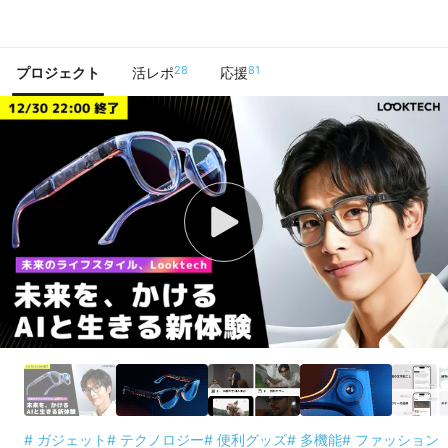
で手に入れよう
28
81
プロジェクト
活レポ
応援
# ガジェット
# テクノロジー
# 便利グッズ
# 多機能
# ファッション