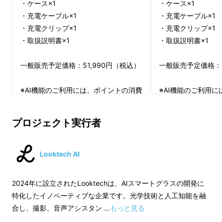
・ケース×1
・ケース×1
の心地よさ。仕事中も、リラックスタイムも、
・充電ケーブル×1
・充電ケーブル×1
ずっと快適！
・充電クリップ×1
・充電クリップ×1
※レンズを除いた重さです。
・取扱説明書×1
・取扱説明書×1
一般販売予定価格：51,990円（税込）
一般販売予定価格：5
※AI機能のご利用には、ポイントの消費
※AI機能のご利用
が必要です。無料メンバーシップでは
が必要です。無料メ
毎月500ポイントが付与され、AI対
毎月500ポイントが
プロジェクト実行者
話・音声メモ・会議文字起こしの機能
話・音声メモ・会議
が利用できますが、それ以上の利用に
が利用できますが、
はアプリ内での有料メンバーシップ購
はアプリ内での有料
Looktech AI
入が必要となります。
入が必要となります
2024年に設立されたLooktechは、AIスマートグラスの開発に
※送料無料（国内配送のみ）
※送料無料（国内配
特化したイノベーティブな企業です。光学技術と人工知能を融
※デザイン・仕様は、変更になる可能
※デザイン・仕様は
合し、撮影、音声アシスタン …
もっと見る
性もございます。ご了承ください。
性もございます。ご