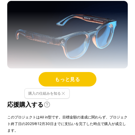
もっと見る
時代の先端を駆け抜ける、ハイテク製品の進化
形！海外で1.6億円超の支援を獲得して大ヒッ
購入の仕組みを知る
ト！複数のAIモデルを日常に使えるガジェット
応援購入する
に埋め込んだ渾身の最新作、
「Looktech（ルックテック）AIスマートグラ
このプロジェクトはAll in型です。目標金額の達成に関わらず、プロジェク
ス」がついに日本初登場（※）！
ト終了日の2025年12月30日までに支払いを完了した時点で購入が成立し
ます。