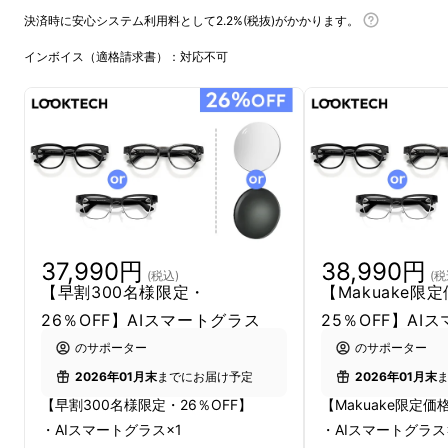
※日本での正規ルートによる販売は今回が初め
決済時に安心システム利用料として2.2%(税抜)がかかります。
てです。
インボイス（適格請求書）：対応不可
37,990円
38,990円
(税込)
(税
【早割300名様限定・
【Makuake限
26％OFF】AIスマートグラス
25％OFF】AI
のサポーター
のサポーター
2026年01月末
までにお届け予定
2026年01月末
重さたったの34g（※）。AI搭載なのに、
【早割300名様限定・26％OFF】
【Makuake限定価
Looktechは驚くほど軽量。ボールペン2本分
・AIスマートグラス×1
・AIスマートグラス
の軽さで、まるでかけていることを忘れるほど